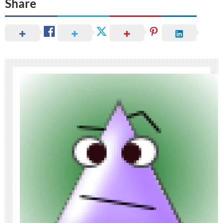
Share