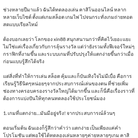
ช่วงหลายปีมาแล้ว ฉันได้ทดลองเล่น คาสิโนออนไลน์ หลาก
หลายเว็บไซต์ ตั้งแต่เกมสล็อต เกมไพ่ ไปจนกระทั่งเกมถ่ายทอด
สดแบบเรียลไทม์
ต้องบอกเลยว่า โลกของ xin88 สนุกสนานกว่าที่คิดไว้เยอะแยะ
ไม่ใช่แค่เรื่องเกี่ยวกับการลุ้นรางวัล แต่ว่ายังรวมทั้งฟีเจอร์ใหม่ๆ
กราฟิกที่งามขึ้น และระบบเกมที่ปรับปรุงให้แตกง่ายขึ้นกว่าเมื่อ
ก่อนแบบรู้สึกได้จริง
แต่สิ่งที่ทำให้การเล่น สล็อต คุ้มและก็บันเทิงใจไม่มีเบื่อ คือการ
เรียนรู้วิธีนิดๆหน่อยๆจากประสบการณ์เล่นของตน ที่ช่วยเพิ่ม
ช่องทางครอบครองรางวัลใหญ่ได้มากขึ้น และก็นี่คือเรื่องราวที่
ต้องการแบ่งปันให้ทุกคนทดลองใช้ประโยชน์มอง
1. เกมที่แตกง่าย…มันมีอยู่จริง! จากประสบการณ์ล้วนๆ
ตอนเริ่มต้น ฉันเองก็รู้สึกว่าคำว่า แตกง่าย เป็นเพียงแค่คำ
โปรโมชัน แต่พอใช้ได้ทดลองเล่นหลายๆค่ายหลายๆเกม คาสิ