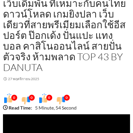
เว็บเดิมพัน ที่เหมาะกับคนไทย
ดาวน์โหลด เกมยิงปลา เว็บ
เดียวที่สายพรีเมียมเลือกใช้อีส
ปอร์ต ป๊อกเด้ง ปั่นแปะ แทง
บอล คาสิโนออนไลน์ สายปั่น
ตัวจริง ห้ามพลาด TOP 43 BY
DANUTA
27 พฤศจิกายน 2025
0
0
0
0
Read Time:
5 Minute, 54 Second