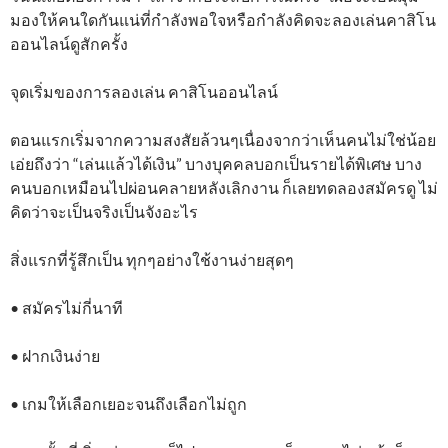
มองให้คนใดกันแน่ที่กำลังพอใจหรือกำลังคิดจะลองเล่นคาสิโน
ออนไลน์ดูสักครั้ง
จุดเริ่มของการลองเล่น คาสิโนออนไลน์
ตอนแรกเริ่มจากความสงสัยล้วนๆเนื่องจากว่าเห็นคนไม่ใช่น้อย
เอ่ยถึงว่า “เล่นแล้วได้เงิน” บางบุคคลบอกเป็นรายได้พิเศษ บาง
คนบอกเหมือนไปผ่อนคลายหลังเลิกงาน ก็เลยทดลองสมัครดู ไม่
คิดว่าจะเป็นจริงเป็นจังอะไร
สิ่งแรกที่รู้สึกเป็น ทุกๆอย่างใช้งานง่ายสุดๆ
• สมัครไม่กี่นาที
• ฝากเงินง่าย
• เกมให้เลือกเยอะจนถึงเลือกไม่ถูก