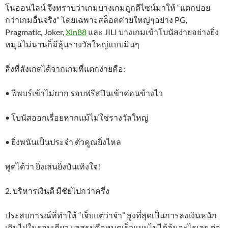
โนออนไลน์ จึงทราบว่าเกมบางเกมถูกดีไซน์มาให้ “แตกบ่อย
กว่าเกมอื่นจริง” โดยเฉพาะสล็อตค่ายใหญ่ๆอย่าง PG,
Pragmatic, Joker,
Xin88
และ JILI บางเกมเข้าโบนัสง่ายอย่างยิ่ง
หมุนไม่นานก็มีลุ้นรางวัลใหญ่แบบมึนๆ
สิ่งที่สังเกตได้จากเกมที่แตกง่ายคือ:
• ฟีพบร์เข้าไม่ยาก รอบฟรีสปินเข้าค่อนข้างไว
• โบนัสออกเรื่อยหากแม้ไม่ใช่รางวัลใหญ่
• ยิ่งพนันเป็นประจำ ตัวคูณยิ่งไหล
พูดได้ว่า ยิ่งเล่นยิ่งบันเทิงใจ!
2. บริหารเงินดี มีชัยไปกว่าครึ่ง
ประสบการณ์ที่ทำให้ “เจ็บแต่ว่าจำ” สูงที่สุดเป็นการลงเงินหนัก
เกินไปในรอบเดียว ผลสรุปคือหมดเร็วแบบไม่ได้ลุ้นอะไรเลย ต่อ