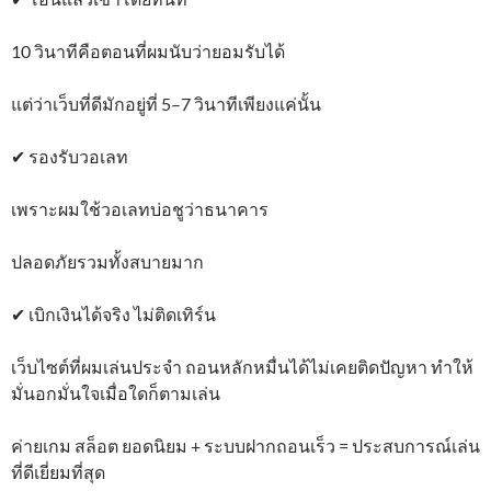
10 วินาทีคือตอนที่ผมนับว่ายอมรับได้
แต่ว่าเว็บที่ดีมักอยู่ที่ 5–7 วินาทีเพียงแค่นั้น
✔ รองรับวอเลท
เพราะผมใช้วอเลทบ่อชูว่าธนาคาร
ปลอดภัยรวมทั้งสบายมาก
✔ เบิกเงินได้จริง ไม่ติดเทิร์น
เว็บไซต์ที่ผมเล่นประจำ ถอนหลักหมื่นได้ไม่เคยติดปัญหา ทำให้
มั่นอกมั่นใจเมื่อใดก็ตามเล่น
ค่ายเกม สล็อต ยอดนิยม + ระบบฝากถอนเร็ว = ประสบการณ์เล่น
ที่ดีเยี่ยมที่สุด