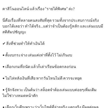
คาสิโนออนไลน์ แล้วเรื่อง “รายได้พิเศษ” ล่ะ?
นี่คือเรื่องที่หลายคนสงสัยที่สุด รวมทั้งจากประสบการณ์จริง
บอกได้เลยว่า ทำได้จริง…แต่ว่าจำเป็นต้องรู้หลัก และเล่นแบบมี
สติสัมปชัญญะ
✔ สิ่งที่ช่วยทำให้ทำเงินได้
• ตั้งงบกระจ่าง เล่นแค่เท่าที่ตั้งไว้ ไม่เกินงบ
• เลือกเกมที่ถนัด แล้วก็เล่าเรียนข้อตกลงก่อน
• ไม่ไล่หลังเงินที่เสีย หากวันไหนไม่ดี ควรจะหยุด
• รู้จักจังหวะ เป็นต้นว่า สล็อตจำต้องเล่นแบบค่อยๆเพิ่มเติม
ไม่ใช่วางหมดหน้าตัก
• เลือกเว็บดีๆเพราะว่าเว็บไซต์ที่จ่ายจริง แตกจริง มีผลต่อผล