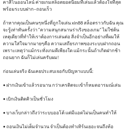
คาสิโนออนไลน์ ค่ายเกมสล็อตยอดนิยมที่เล่นแล้วต้องใจที่สุด
พร้อมระบบฝาก–ถอนเร็ว
ถ้าหากคุณเป็นคนๆหนึ่งที่ถูกใจเล่น xin88 สล็อตราวกับฉัน คุณ
จะรู้เท่าทันครั้งว่า “ความสนุกสนานร่าเริงของเกม” ไม่ใช่ต้น
เหตุเดียวที่ทำให้เราต้องการเล่นต่อ สิ่งจำเป็นอีกอย่างที่ผมให้
ความใส่ใจมากมายๆคือ ความเสถียรภาพของระบบฝากถอน
เพราะเหตุว่าแม้กระทั่งเกมดีเพียงใด แม้กระนั้นถ้าเกิดฝากช้า
ถอนยาก ฉันก็ไม่เล่นครับผม!
ก่อนเล่นจริง ฉันเคยประสบเจอกับปัญหาแบบนี้:
• ฝากเงินเข้าแล้วรอนาน กว่าเครดิตจะเข้าก็หมดอารมณ์เล่น
• เบิกเงินติดคิวเป็นชั่วโมง
• บางเว็บกล่าวถึงว่าระบบออโต้ แต่มีแอดไม่นเป็นคนทำให้
• ถอนเงินไม่เต็มจำนวน จำเป็นต้องทำเทิร์นเยอะจนถึงท้อ