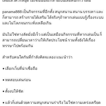
เสียแล้วควรหยุด ไม่เช่นนั้นจะกลายเป็นเสียหนักกว่าเดิม
panama888 เป็นกิจกรรมที่อีกทั้ง สนุกสนาน สนาน บรรเทา และ
ก็สามารถ สร้างรายได้เสริม ได้จริงๆถ้าหากเล่นแบบรู้เรื่องระบบ
และไม่โลภจนกระทั่งเหลือเกิน
มันไม่ใช่ทางลัดมั่งมีเร็ว แต่เป็นเสมือนกิจกรรมที่หากเล่นเป็น ก็
สามารถเปลี่ยนเวลาว่างให้เกิดประโยชน์ รวมทั้งยังได้เรื่อง
หรรษาไปพร้อมกัน
สำหรับคนใดกันที่กำลังคิดจะลอง แนะนำว่า
• เลือกเว็บที่น่าเชื่อถือ
• ทดสอบเล่นก่อน
• ตั้งงบให้ชัด
• แล้วก็เล่นด้วยความสนุกสนานร่าเริง ไม่ใช่ความเคร่งเครียด