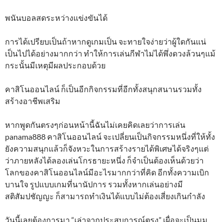
พนันบอลสดระหว่างแข่งขันได้
การได้เปรียบเป็นถ้าหากดูเกมเป็น จะทายใจง่ายว่าผู้ใดกันแน่
เป็นไปได้อย่างมากกว่า ทำให้การเล่นกีฬาไม่ได้พึ่งดวงล้วนๆแม้
กระนั้นมีเหตุมีผลประกอบด้วย
คาสิโนออนไลน์ ก็เป็นอีกกิจกรรมที่อีกทั้งสนุกสนานรวมทั้ง
สร้างอาชีพเสริม
หากพูดกันตรงๆก่อนหน้านี้ฉันไม่เคยคิดเลยว่าการเล่น
panama888 คาสิโนออนไลน์ จะเปลี่ยนเป็นกิจกรรมหนึ่งที่ให้ทั้ง
ยังความสนุกแล้วก็จังหวะในการสร้างรายได้พิเศษได้จริงๆแต่
ว่าภายหลังได้ลองเล่นโกรธายะหนึ่ง ก็จำเป็นต้องเห็นด้วยว่า
โลกของคาสิโนออนไลน์มีอะไรมากกว่าที่คิด อีกทั้งความเบิก
บานใจ รูปแบบเกมที่นานัปการ รวมทั้งหากเล่นอย่างมี
สติสัมปชัญญะ ก็สามารถทำเงินได้แบบไม่ต้องเสี่ยงเกินกำลัง
วันนี้เลยต้องการมา “เล่าจากประสบการณ์ตรง” เผื่อจะเป็นมุม