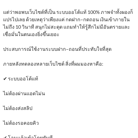
แต่ว่าพอพบเว็บไซต์ที่เป็น ระบบออโต้แท้ 100% ภาพจำทั้งผองก็
แปรไปเลย ด้วยเหตุว่าเพียงแค่ กดฝาก–กดถอน เงินเข้าภายใน
ไม่ถึง 10 วินาที สนุกไม่สะดุด แถมทำให้รู้สึกไม่มีอันตรายและ
เชื่อมั่นในตนเองยิ่งขึ้นเยอะ
ประสบการณ์ใช้งานระบบฝาก–ถอนที่ประทับใจที่สุด
ภายหลังทดลองหลายเว็บไซต์ สิ่งที่ผมมองหาคือ:
✔ ระบบออโต้แท้
ไม่ต้องผ่านแอดไม่น
ไม่ต้องส่งสลิป
ไม่ต้องรอคอยคิว
✔ โอนแล้วเข้าโดยทันที