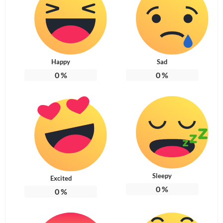
Happy
Sad
0
%
0
%
Sleepy
Excited
0
%
0
%