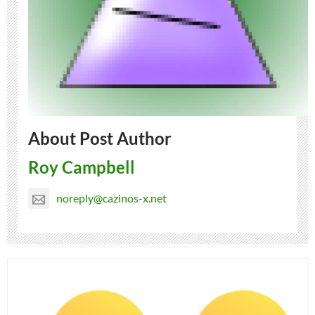
About Post Author
Roy Campbell
noreply@cazinos-x.net