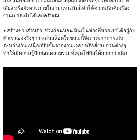
กระนั้นพอเพียงเปิดเกมเล่นสั้นๆสมองจะเริ่มจุดโฟกัสกับภาพ
เสียง หรือจังหวะภายในเกมแทน มันก็ทำให้ความนึกคิดเรื่อง
งานเบาลงไปได้เลยครับผม
• สร้างช่วงส่วนตัว: ช่วงก่อนนอน มันเป็นช่วงที่พวกเราได้อยู่กับ
ตัวเราเองจริงๆการเล่นสล็อตในขณะนี้จึงต่างจากการเล่น
ระหว่างวัน เหนื่อยบีบคั้นจากงาน เวลา หรือสิ่งรบกวนต่างๆ
ทำให้มีความรู้สึกผ่อนคลายรวมทั้งจุดโฟกัสได้มากกว่าเดิม