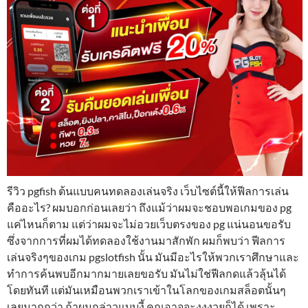
รีวิว pgfish ต้นแบบคนทดลองเล่นจริง เว็บไซต์นี้ให้ฟีลการเล่น
คืออะไร? ผมบอกก่อนเลยว่า ถึงแม้ว่าผมจะชอบพอเกมของ pg
แค่ไหนก็ตาม แต่ว่าผมจะไม่อวยเว็บตรงของ pg แน่นอนขอรับ
ซึ่งจากการที่ผมได้ทดลองใช้งานมาสักพัก ผมก็พบว่า ฟีลการ
เล่นจริงๆของเกม pgslotfish นั้น มันมีอะไรให้พวกเราศึกษาและ
ทำการค้นพบอีกมากมายเลยขอรับ มันไม่ใช่ฟีลกดแล้วลุ้นได้
โดยทันที แต่มันเหมือนพวกเราเข้าในโลกของเกมสล็อตนั้นๆ
เลยมากกว่า ถ้าผมกล่าวแบบงี้ คุณอาจจะงงงวยก็ได้ เพราะ