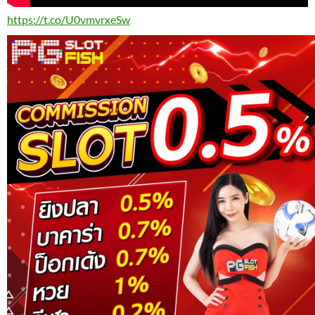
https://t.co/U0vmvrxeSw