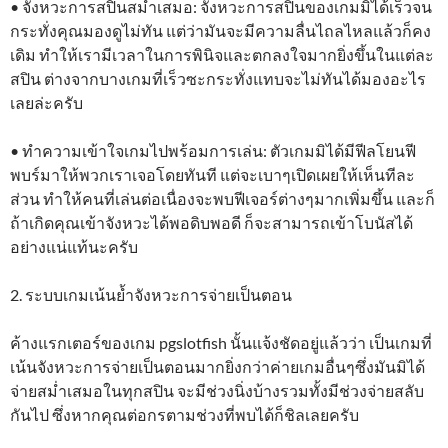
• จังหวะการสปินสม่ำเสมอ: จังหวะการสปินของเกมมิได้เร็วจน
กระทั่งคุณมองดูไม่ทัน แต่ว่ามันจะมีความลื่นไถลไหลแล้วก็คง
เดิม ทำให้เรามีเวลาในการพินิจและตกลงใจมากยิ่งขึ้นในแต่ละ
สปิน ต่างจากบางเกมที่เร็วซะกระทั่งแทบจะไม่ทันได้มองอะไร
เลยล่ะครับ
• ทำความเข้าใจเกมไปพร้อมการเล่น: ตัวเกมมิได้มีฟีลโยนฟี
พบร์มาให้พวกเราเจอโดยทันที แต่จะเบาๆเปิดเผยให้เห็นทีละ
ส่วน ทำให้คนที่เล่นต่อเนื่องจะพบฟีเจอร์ต่างๆมากเพิ่มขึ้น และก็
ถ้าเกิดคุณเข้าจังหวะได้พอดิบพอดี ก็จะสามารถเข้าโบนัสได้
อย่างแน่แท้นะครับ
2. ระบบเกมเน้นย้ำจังหวะการจ่ายเป็นตอน
ค้างแรกเตอร์ของเกม pgslotfish นั้นแจ้งชัดอยู่แล้วว่า เป็นเกมที่
เน้นจังหวะการจ่ายเป็นตอนมากยิ่งกว่าค่ายเกมอื่นๆซึ่งมันมิได้
จ่ายสม่ำเสมอในทุกสปิน จะมีช่วงนิ่งบ้างรวมทั้งมีช่วงจ่ายสลับ
กันไป ซึ่งหากคุณต่อกรตามช่วงที่พบได้ก็ชิลเลยครับ