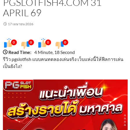
PGSLOTFISH4.COM 31
APRIL 69
17 เมษายน 2026
0
0
0
0
Read Time:
4 Minute, 18 Second
รีวิว pgslotfish แบบคนทดลองเล่นจริง เว็บแห่งนี้ให้ฟีลการเล่น
เป็นยังไง?