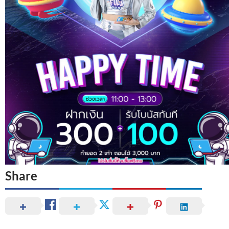
Share