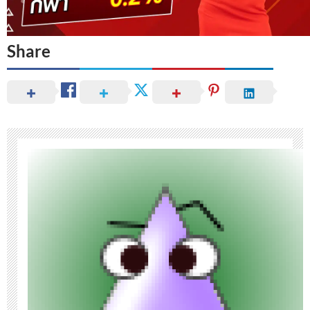
Share