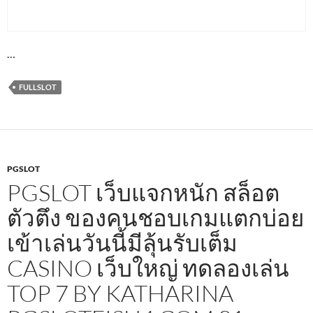
…
FULLSLOT
PGSLOT
PGSLOT เว็บแจกหนัก สล็อต
ตัวตึง ของคนชอบเกมแตกบ่อย
เข้าเล่นวันนี้มีลุ้นรับเต็ม
CASINO เว็บใหญ่ ทดลองเล่น
TOP 7 BY KATHARINA