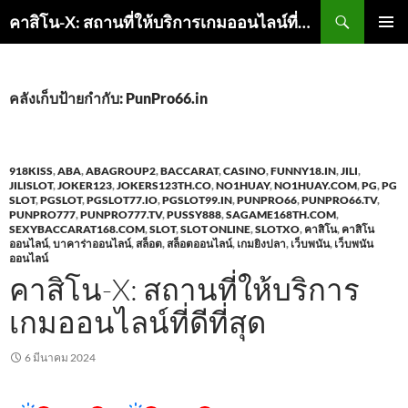
ค้นหา
คาสิโน-X: สถานที่ให้บริการเกมออนไลน์ที่ดีที่สุด
ข้าม
เมนูหลัก
ไป
ยัง
เนื้อหา
คลังเก็บป้ายกำกับ: PunPro66.in
918KISS
,
ABA
,
ABAGROUP2
,
BACCARAT
,
CASINO
,
FUNNY18.IN
,
JILI
,
JILISLOT
,
JOKER123
,
JOKERS123TH.CO
,
NO1HUAY
,
NO1HUAY.COM
,
PG
,
PG
SLOT
,
PGSLOT
,
PGSLOT77.IO
,
PGSLOT99.IN
,
PUNPRO66
,
PUNPRO66.TV
,
PUNPRO777
,
PUNPRO777.TV
,
PUSSY888
,
SAGAME168TH.COM
,
SEXYBACCARAT168.COM
,
SLOT
,
SLOT ONLINE
,
SLOTXO
,
คาสิโน
,
คาสิโน
ออนไลน์
,
บาคาร่าออนไลน์
,
สล็อต
,
สล็อตออนไลน์
,
เกมยิงปลา
,
เว็บพนัน
,
เว็บพนัน
ออนไลน์
คาสิโน-X: สถานที่ให้บริการ
เกมออนไลน์ที่ดีที่สุด
6 มีนาคม 2024