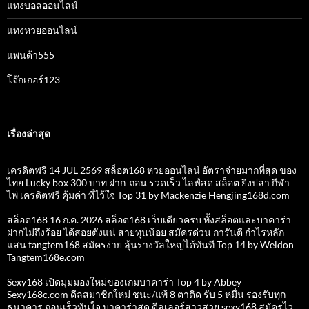
แทงบอลออนไลน์
แทงหวยออนไลน์
แพนด้า555
โจ๊กเกอร์123
เรื่องล่าสุด
เครดิตฟรี 14 JUL 2569 สล็อต168 หวยออนไลน์ อัตราจ่ายมากที่สุด ของ
ไทย Lucky box 300 บาท ฝาก-ถอน รวดเร็ว ไลฟ์สด สล็อต ยิงปลา กีฬา
ไพ่ เครดิตฟรี คุ้มค่า ที่ไว้ใจ Top 31 by Mackenzie Hengjing168d.com
สล็อต168 16 ก.ค. 2026 สล็อต168 เว็บเดียวครบ ทั้งสล็อตและบาคาร่า
ฝากไม่ถึงร้อย ได้สอยตังแน่ สายทุนน้อย สมัครด่วน การันตี กำไรหลัก
แสน tangtem168 สมัครง่าย ลุ้นรางวัลใหญ่ได้ทันที Top 14 by Weldon
Tangtem168e.com
Sexy168 เปิดมุมมองใหม่ของเกมบาคาร่า Top 4 by Abbey
Sexy168c.com ดีลสมาชิกใหม่ ชนะ/แพ้ 8 ตาติด รับ 5 หมื่น รองรับทุก
ธนาคาร ถอนเร็วทันใจ บาคาร่าสด ดีลเลอร์สาวสวย sexy168 สมัครไว