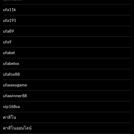
ufa11k
ufa191
ufa89
ufa9
ufabet
ufabetxx
ufafox88
ufasexygame
ufawinner88
vip168sa
คาสิโน
คาสิโนออนไลน์