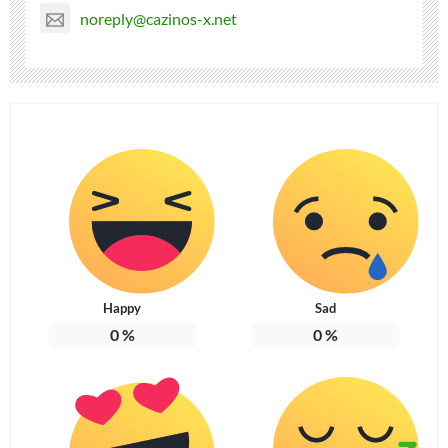
noreply@cazinos-x.net
Happy
Sad
0
%
0
%