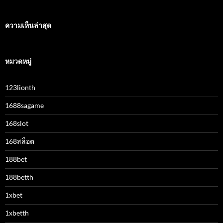
ความเห็นล่าสุด
หมวดหมู่
123lionth
1688sagame
168slot
168สล็อต
188bet
188betth
1xbet
1xbetth