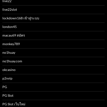
live22
live22slot
lockdown168 เข้าสู่ระบบ
london45
macau69 สมัคร
monkey789
no1huay
no1huay.com
okcasino
p2vvip
PG
PG Slot
PG Slot เว็บใหม่