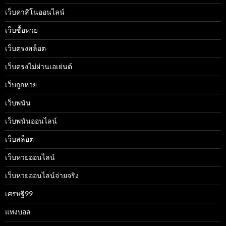
เว็บคาสิโนออนไลน์
เว็บซื้อหวย
เว็บตรงสล็อต
เว็บตรงไม่ผ่านเอเย่นต์
เว็บถูกหวย
เว็บพนัน
เว็บพนันออนไลน์
เว็บสล็อต
เว็บหวยออนไลน์
เว็บหวยออนไลน์จ่ายจริง
เศรษฐี99
แทงบอล