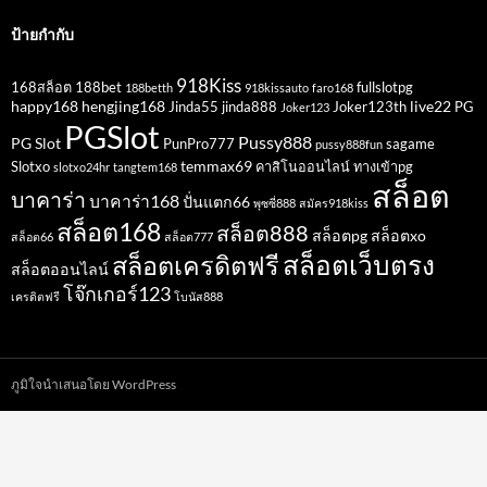
ป้ายกำกับ
918Kiss
168สล็อต
188bet
fullslotpg
188betth
918kissauto
faro168
happy168
hengjing168
live22
Jinda55
jinda888
Joker123th
PG
Joker123
PGSlot
Pussy888
PG Slot
PunPro777
sagame
pussy888fun
temmax69
Slotxo
คาสิโนออนไลน์
ทางเข้าpg
slotxo24hr
tangtem168
สล็อต
บาคาร่า
บาคาร่า168
ปั่นแตก66
พุซซี่888
สมัคร918kiss
สล็อต168
สล็อต888
สล็อตpg
สล็อตxo
สล็อต66
สล็อต777
สล็อตเว็บตรง
สล็อตเครดิตฟรี
สล็อตออนไลน์
โจ๊กเกอร์123
เครดิตฟรี
โบนัส888
ภูมิใจนำเสนอโดย WordPress