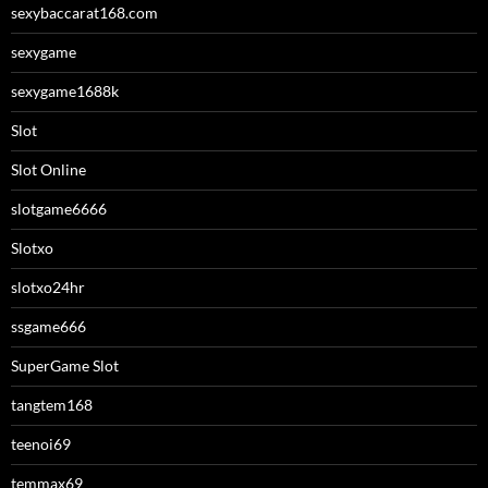
sexybaccarat168.com
sexygame
sexygame1688k
Slot
Slot Online
slotgame6666
Slotxo
slotxo24hr
ssgame666
SuperGame Slot
tangtem168
teenoi69
temmax69