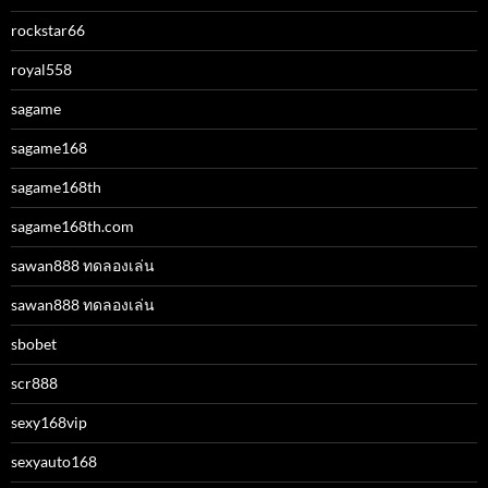
rockstar66
royal558
sagame
sagame168
sagame168th
sagame168th.com
sawan888 ทดลองเล่น
sawan888 ทดลองเล่น
sbobet
scr888
sexy168vip
sexyauto168