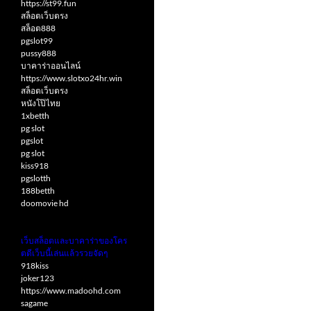
https://st99.fun
สล็อตเว็บตรง
สล็อต888
pgslot99
pussy888
บาคาร่าออนไลน์
https://www.slotxo24hr.win
สล็อตเว็บตรง
หนังโป๊ไทย
1xbetth
pg slot
pgslot
pg slot
kiss918
pgslotth
188betth
doomovie hd
เว็บสล็อตและบาคาร่าของโคร
ตดีเว็บนี้เล่นแล้วรวยจัดๆ
918kiss
joker123
https://www.madoohd.com
sagame