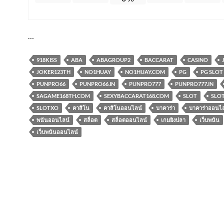
…
918KISS
ABA
ABAGROUP2
BACCARAT
CASINO
JOKER123TH
NO1HUAY
NO1HUAY.COM
PG
PG SLOT
PUNPRO66
PUNPRO66.IN
PUNPRO777
PUNPRO777.IN
SAGAME168TH.COM
SEXYBACCARAT168.COM
SLOT
SLOT
SLOTXO
คาสิโน
คาสิโนออนไลน์
บาคาร่า
บาคาร่าออนไล
พนันออนไลน์
สล็อต
สล็อตออนไลน์
เกมยิงปลา
เว็บพนัน
เว็บพนันออนไลน์