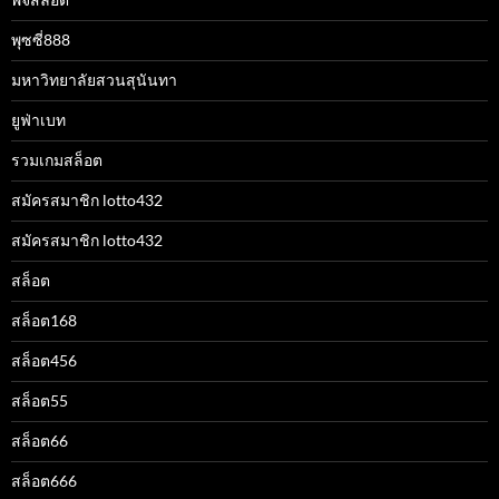
พุซซี่888
มหาวิทยาลัยสวนสุนันทา
ยูฟ่าเบท
รวมเกมสล็อต
สมัครสมาชิก lotto432
สมัครสมาชิก lotto432
สล็อต
สล็อต168
สล็อต456
สล็อต55
สล็อต66
สล็อต666