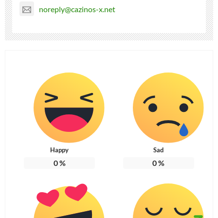
noreply@cazinos-x.net
Happy
Sad
0
%
0
%