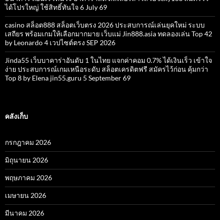
ได้โปรใหญ่ ใช้สิทธิ์ทันใจ 6 July 69
casino สล็อต888 สล็อตเว็บตรง 2026 ประสบการณ์เล่นยุคใหม่ ระบบ
เสถียร พร้อมเกมให้เลือกมากมาย เว็บแม่ Jin888.asia ทดลองเล่น Top 42
by Leonardo 4 เวปไซต์ตรง SEP 2026
Jinda55 เว็บบาคาร่าอันดับ 1 ในไทย แจกค่าคอม 0.7% ได้เงินเร็ว เข้าใจ
ง่าย ประสบการณ์เกมเหนือระดับ สล็อตเครดิตฟรี สมัครไว้ก่อน คุ้มกว่า
Top 8 by Elena jin55.guru 5 September 69
คลังเก็บ
กรกฎาคม 2026
มิถุนายน 2026
พฤษภาคม 2026
เมษายน 2026
มีนาคม 2026