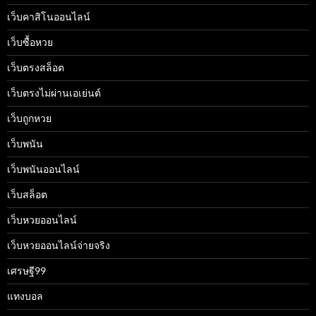
เว็บคาสิโนออนไลน์
เว็บซื้อหวย
เว็บตรงสล็อต
เว็บตรงไม่ผ่านเอเย่นต์
เว็บถูกหวย
เว็บพนัน
เว็บพนันออนไลน์
เว็บสล็อต
เว็บหวยออนไลน์
เว็บหวยออนไลน์จ่ายจริง
เศรษฐี99
แทงบอล