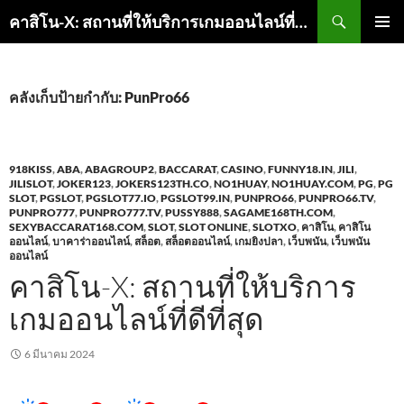
ค้นหา
คาสิโน-X: สถานที่ให้บริการเกมออนไลน์ที่ดีที่สุด
ข้าม
เมนูหลัก
ไป
ยัง
เนื้อหา
คลังเก็บป้ายกำกับ: PunPro66
918KISS
,
ABA
,
ABAGROUP2
,
BACCARAT
,
CASINO
,
FUNNY18.IN
,
JILI
,
JILISLOT
,
JOKER123
,
JOKERS123TH.CO
,
NO1HUAY
,
NO1HUAY.COM
,
PG
,
PG
SLOT
,
PGSLOT
,
PGSLOT77.IO
,
PGSLOT99.IN
,
PUNPRO66
,
PUNPRO66.TV
,
PUNPRO777
,
PUNPRO777.TV
,
PUSSY888
,
SAGAME168TH.COM
,
SEXYBACCARAT168.COM
,
SLOT
,
SLOT ONLINE
,
SLOTXO
,
คาสิโน
,
คาสิโน
ออนไลน์
,
บาคาร่าออนไลน์
,
สล็อต
,
สล็อตออนไลน์
,
เกมยิงปลา
,
เว็บพนัน
,
เว็บพนัน
ออนไลน์
คาสิโน-X: สถานที่ให้บริการ
เกมออนไลน์ที่ดีที่สุด
6 มีนาคม 2024