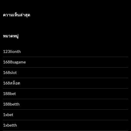
ความเห็นล่าสุด
หมวดหมู่
123lionth
1688sagame
168slot
168สล็อต
188bet
188betth
1xbet
1xbetth