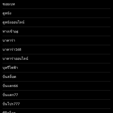
ซอยเบท
ดูหนัง
ดูหนังออนไลน์
ทางเข้าpg
บาคาร่า
บาคาร่า168
บาคาร่าออนไลน์
บุหรีไฟฟ้า
ปั่นสล็อต
ปั่นแตก66
ปั่นแตก77
ปั่นโปร777
พีจีสล็อต