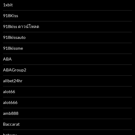
1xbit
918Kiss
918kiss ดาวน์โหลด
918kissauto
918kissme
ABA
ABAGroup2
allbet24hr
alot66
alot666
amb888
Baccarat
betway