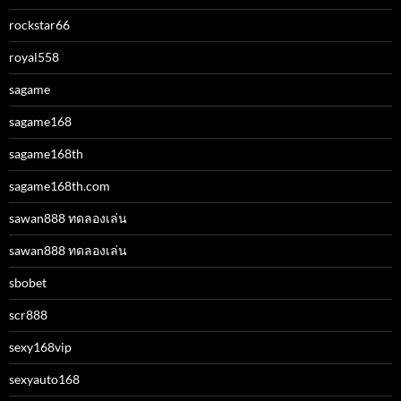
rockstar66
royal558
sagame
sagame168
sagame168th
sagame168th.com
sawan888 ทดลองเล่น
sawan888 ทดลองเล่น
sbobet
scr888
sexy168vip
sexyauto168