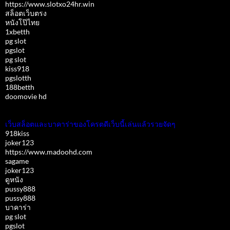
https://www.slotxo24hr.win
สล็อตเว็บตรง
หนังโป๊ไทย
1xbetth
pg slot
pgslot
pg slot
kiss918
pgslotth
188betth
doomovie hd
เว็บสล็อตและบาคาร่าของโครตดีเว็บนี้เล่นแล้วรวยจัดๆ
918kiss
joker123
https://www.madoohd.com
sagame
joker123
ดูหนัง
pussy888
pussy888
บาคาร่า
pg slot
pgslot