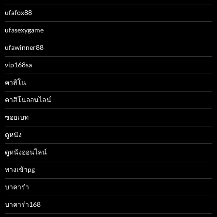
ufafox88
ufasexygame
ufawinner88
vip168sa
คาสิโน
คาสิโนออนไลน์
ซอยเบท
ดูหนัง
ดูหนังออนไลน์
ทางเข้าpg
บาคาร่า
บาคาร่า168