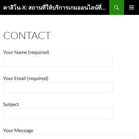
ค้นหา
คาสิโน-X: สถานที่ให้บริการเกมออนไลน์ที่ดีที่สุด
ข้าม
เมนูหลัก
ไป
ยัง
CONTACT
เนื้อหา
Your Name (required)
Your Email (required)
Subject
Your Message