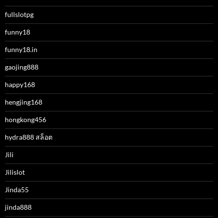
fullslotpg
funny18
funny18.in
gaojing888
happy168
hengjing168
hongkong456
hydra888 สล็อต
Jili
Jilislot
Jinda55
jinda888