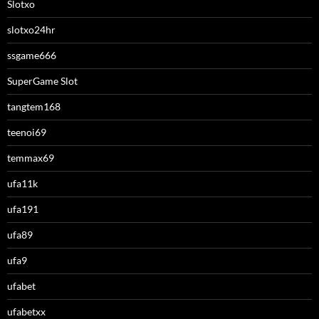
Slotxo
slotxo24hr
ssgame666
SuperGame Slot
tangtem168
teenoi69
temmax69
ufa11k
ufa191
ufa89
ufa9
ufabet
ufabetxx