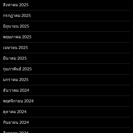
สิงหาคม 2025
กรกฎาคม 2025
มิถุนายน 2025
พฤษภาคม 2025
เมษายน 2025
มีนาคม 2025
กุมภาพันธ์ 2025
มกราคม 2025
ธันวาคม 2024
พฤศจิกายน 2024
ตุลาคม 2024
กันยายน 2024
สิงหาคม 2024