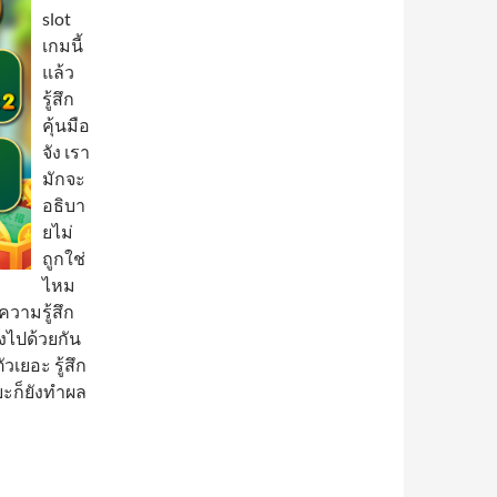
slot
เกมนี้
แล้ว
รู้สึก
คุ้นมือ
จัง เรา
มักจะ
อธิบา
ยไม่
ถูกใช่
ไหม
ความรู้สึก
องไปด้วยกัน
วเยอะ รู้สึก
ยะก็ยังทำผล