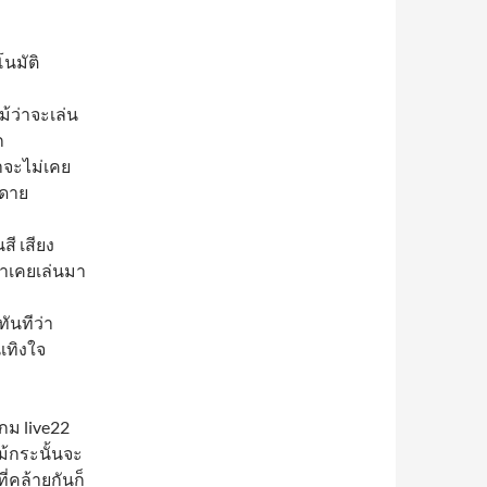
นมัติ
ม้ว่าจะเล่น
ก
าจะไม่เคย
ยดาย
ี เสียง
เราเคยเล่นมา
ันทีว่า
เทิงใจ
กม live22
้กระนั้นจะ
่คล้ายกันก็