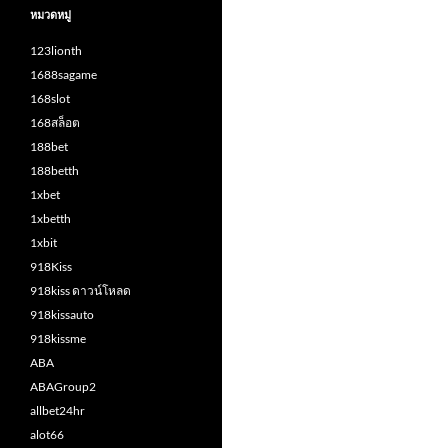
หมวดหมู่
123lionth
1688sagame
168slot
168สล็อต
188bet
188betth
1xbet
1xbetth
1xbit
918Kiss
918kiss ดาวน์โหลด
918kissauto
918kissme
ABA
ABAGroup2
allbet24hr
alot66