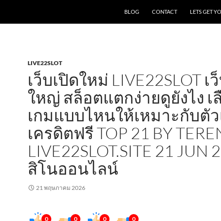
ข้ามไปยังเนื้อหา
BLOG
CONTACT
LETS GET Y
LIVE22SLOT
เว็บเปิดใหม่ LIVE22SLOT เว
ใหญ่ สล็อตแตกง่ายดูยังไง เล
เกมแบบไหนให้เหมาะกับตัว
เครดิตฟรี TOP 21 BY TER
LIVE22SLOT.SITE 21 JUN 2
สิโนออนไลน์
21 พฤษภาคม 2026
0
0
0
0