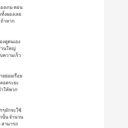
วะของเกม ตอน
กมทั้งผองเลย
 ถ้าหาก
ลองดูตนเอง
ส่วนใหญ่
กับความเร็ว
ยย่อยเรื่อย
นตลอดระยะ
 ทำให้พวก
ากๆมักจะใช้
วนั้น จำนวน
าก สามารถ