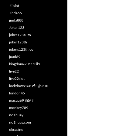
Jilislot
Jinda55
jinda888
Joker123
joker123auto
joker123th
jokers123th.co
juad69
kingdom66 ทางเข้า
live22
live22slot
lockdown168 เข้าสู่ระบบ
london45
macau69 สมัคร
monkey789
no1huay
no1huay.com
okcasino