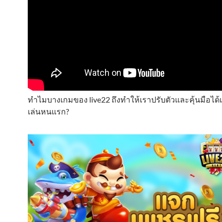
ทำไมบางเกมของ live22 ถึงทำให้เราปรับตัวและคุ้นมือได้เร
เล่นหนแรก?