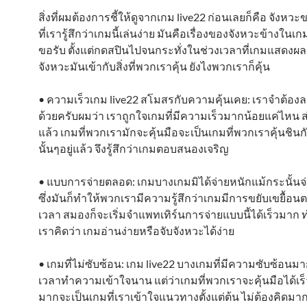
สิ่งที่ผมต้องการชี้ให้ดูจากเกม live22 ก่อนเลยก็คือ จังห
ที่เรารู้สึกว่าเกมนี้เล่นง่าย มันคือเรื่องของจังหวะข้างในเ
ขอรับ ตั้งแต่กดสปินไปจนกระทั่งในช่วงเวลาที่เกมแสดงผล
จังหวะมันเข้ากับสิ่งที่พวกเราคุ้น ยังไงพวกเราก็คุ้น
• ความเร็วเกม live22 สโมสรกับความคุ้นเคย: เราจำต้อง
ด้วยครับผมว่า เราถูกใจเกมที่มีความเร็วมากน้อยแค่ไหน 
แล้ว เกมที่พวกเรามักจะคุ้นมือจะเป็นเกมที่พวกเราคุ้นชิน
นั้นๆอยู่แล้ว จึงรู้สึกว่าเกมตอบสนองเจริญ
• แบบการจ่ายตลอด: เกมบางเกมมิได้จ่ายหนักแม้กระนั้นจ่า
ซึ่งมันก็ทำให้พวกเรามีความรู้สึกว่าเกมมีการขยับเขยื้อ
เวลา สมองก็จะเริ่มจำแพทเทิร์นการจ่ายแบบนี้ได้เร็วมาก
เราคิดว่า เกมอ่านง่ายหรือจับจังหวะได้ง่าย
• เกมที่ไม่ซับซ้อน: เกม live22 บางเกมที่มีความซับซ้อนม
เวลาทำความเข้าใจนาน แต่ว่าเกมที่พวกเราจะคุ้นมือได้เร็
มากจะเป็นเกมที่เราเข้าใจแนวทางตั้งแต่ต้น ไม่ต้องคิดม