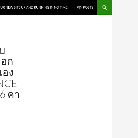
OUR NEW SITE UP AND RUNNING IN NO TIME!
PIN POSTS
็บ
ือก
เอง
ENCE
6 คา