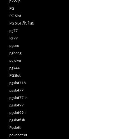
p2vvip
PG
PG Slot
PG Slot เว็บใหม่
pg77
Pg99
pgceo
pgheng
pgjoker
pgk44
PGSlot
pgslot718
pgslot77
pgslot77.io
pgslot99
pgslot99.in
pgslotfish
Pgslotth
pokebet88