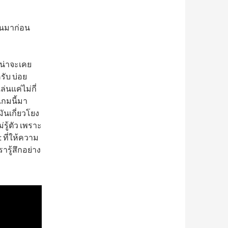
ล่นมาก่อน
น่าจะเคย
รับ บ่อย
่นแค่ไม่กี่
นเกมนี้มา
มันเกี่ยวโยง
รู้ตัว เพราะ
 ที่ให้ความ
ารู้สึกอย่าง