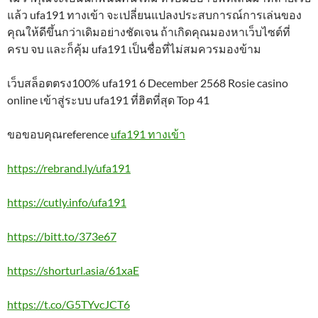
แล้ว ufa191 ทางเข้า จะเปลี่ยนแปลงประสบการณ์การเล่นของ
คุณให้ดีขึ้นกว่าเดิมอย่างชัดเจน ถ้าเกิดคุณมองหาเว็บไซต์ที่
ครบ จบ และก็คุ้ม ufa191 เป็นชื่อที่ไม่สมควรมองข้าม
เว็บสล็อตตรง100% ufa191 6 December 2568 Rosie casino
online เข้าสู่ระบบ ufa191 ที่ฮิตที่สุด Top 41
ขอขอบคุณreference
ufa191 ทางเข้า
https://rebrand.ly/ufa191
https://cutly.info/ufa191
https://bitt.to/373e67
https://shorturl.asia/61xaE
https://t.co/G5TYvcJCT6