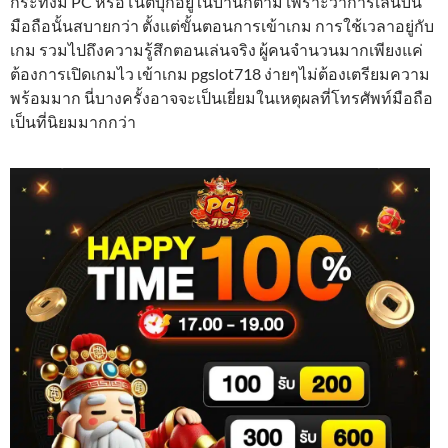
กระทั่งมี PC หรือโน้ตบุ๊กอยู่ในบ้านก็ตาม เพราะว่าการเล่นบน
มือถือนั้นสบายกว่า ตั้งแต่ขั้นตอนการเข้าเกม การใช้เวลาอยู่กับ
เกม รวมไปถึงความรู้สึกตอนเล่นจริง ผู้คนจำนวนมากเพียงแค่
ต้องการเปิดเกมไว เข้าเกม pgslot718 ง่ายๆไม่ต้องเตรียมความ
พร้อมมาก นี่บางครั้งอาจจะเป็นเยี่ยมในเหตุผลที่โทรศัพท์มือถือ
เป็นที่นิยมมากกว่า