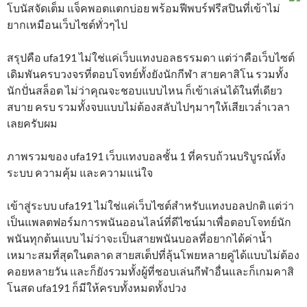
โบนัสจัดเต็ม แจ็คพอตแตกบ่อย พร้อมฟีพบร์ฟรีสปินที่เข้าไม่
ยากเหมือนเว็บไซต์ทั่วๆไป
สรุปคือ ufa191 ไม่ใช่แค่เว็บแทงบอลธรรมดา แต่ว่าคือเว็บไซต์
เดิมพันครบวงจรที่ตอบโจทย์ทั้งยังนักกีฬา สายคาสิโน รวมทั้ง
นักปั่นสล็อต ไม่ว่าคุณจะชอบแบบไหน ก็เข้าเล่นได้ในที่เดียว
สบาย ครบ รวมทั้งจบแบบไม่ต้องสลับไปๆมาๆให้เสียเวล่ำเวลา
เลยครับผม
ภาพรวมของ ufa191 เว็บแทงบอลชั้น 1 ที่ครบถ้วนบริบูรณ์ทั้ง
ระบบ ความคุ้ม และความแน่ใจ
เข้าสู่ระบบ ufa191 ไม่ใช่แค่เว็บไซต์สำหรับแทงบอลปกติ แต่ว่า
เป็นแพลตฟอร์มการพนันออนไลน์ที่ดีไซน์มาเพื่อตอบโจทย์นัก
พนันทุกต้นแบบ ไม่ว่าจะเป็นสายพนันบอลที่อยากได้ค่าน้ำ
เหมาะสมที่สุดในตลาด สายสเต็ปที่ลุ้นโพยหลายคู่ได้แบบไม่ต้อง
คอยหลายวัน และก็ยังรวมทั้งผู้ที่ชอบเล่นกีฬาอื่นและก็เกมคาสิ
โนสด ufa191 ก็มีให้ครบทั้งหมดทั้งปวง