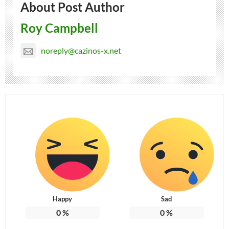
About Post Author
Roy Campbell
noreply@cazinos-x.net
Happy
Sad
0
%
0
%