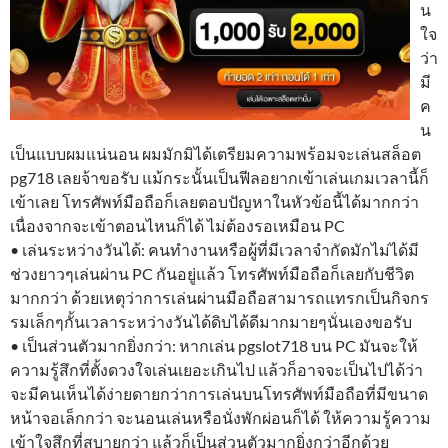
น
ใจ
ว่า
มี
ค
น
เป็นแบบผมแน่นอน ผมมักมิได้เตรียมความพร้อมจะเล่นสล็อต
pg718 เลยจ้าขอรับ แม้กระนั้นเป็นฟีลอยากเข้าเล่นเกมเวลานี้ก็
เข้าเลย โทรศัพท์มือถือก็เลยตอบปัญหาในหัวข้อนี้ได้มากกว่า
เนื่องจากจะเข้าตอนไหนก็ได้ ไม่ต้องรอเหมือน PC
• เล่นระหว่างวันได้: คนทำงานหรือผู้ที่มีเวลาจำกัดมักไม่ได้มี
ช่วงยาวๆเล่นผ่าน PC กันอยู่แล้ว โทรศัพท์มือถือก็เลยกับชีวิต
มากกว่า ด้วยเหตุว่าการเล่นผ่านมือถือสามารถแทรกเป็นกิจกร
รมเล็กๆกั้นเวลาระหว่างวันได้ดิบได้ดีมากมายๆนั่นเองขอรับ
• เป็นส่วนตัวมากยิ่งกว่า: หากเล่น pgslot718 บน PC มันจะให้
ความรู้สึกที่ตั้งดวงใจเล่นเยอะเกินไป แล้วก็อาจจะเป็นไปได้ว่า
จะมีคนเห็นได้ง่ายดายกว่าการเล่นบนโทรศัพท์มือถือที่มีขนาด
หน้าจอเล็กกว่า จะนอนเล่นหรือนั่งพักผ่อนก็ได้ ให้ความรู้ความ
เข้าใจสึกที่สบายกว่า แล้วก็เป็นส่วนตัวมากยิ่งกว่าอีกด้วย