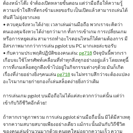
ต้องหน้าโต๊ะ จำต้องเปิดหลายขั้นตอน แต่ว่ามือถือให้ความรู้
ความเข้าใจสึกที่ตรงข้ามเลยขอรับ เป็นเปิดแล้วสามารถเล่นได้
ทันที ไม่ยุ่งยากเลย
• ควบคุมจังหวะได้ง่าย: เวลาเล่นผ่านมือถือ พวกเราจะคิดว่า
ตนเองคุมจังหวะได้ง่ายกว่ามาก ทั้งการเข้าเกม การเปลี่ยนเกม
หรือการหยุดเล่น สามารถทำอะไรตอนไหนก็ได้ตามต้องการ มี
อิสรภาพมากกว่าการเล่น pgslot บน PC มากเลยล่ะขอรับ
• กับความประพฤติปฏิบัติของคนเล่น:
pg718
ปัจจุบันนี้พวกเรา
เกือบจะใช้โทรศัพท์เคลื่อนที่ทำทุกสิ่งทุกอย่างอยู่แล้ว โดยเหตุนี้
การที่เกมสล็อตถูกดึงเข้าไปอยู่ในกิจกรรมต่างๆด้วย มันก็เกิด
เรื่องที่ง่ายอย่างยิ่งๆคนเล่น
pg718
จะไม่ทราบสึกว่าจะต้องแปลง
อะไรมากมายก่ายกองก็เล่นสล็อตง่ายยิ่งกว่าเดิม
การเล่นเกม pgslot บนมือถือไม่ได้แค่สะดวกกว่าแค่นั้น แต่ว่า
เข้ากับวิถีชีวิตอีกด้วย!
ถ้าหากเราดูภาพรวม การเล่น pgslot ผ่านมือถือนั้น มิได้มีสาเหตุ
จากความสบายสบายเพียงอย่างเดียว แม้กระนั้นมันกับวิถีชีวิต
ของคนเล่นจำนวนมากด้วย คนยุคใหม่อยากความเร็ว ความ