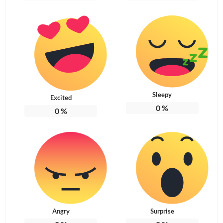
Sleepy
Excited
0
%
0
%
Angry
Surprise