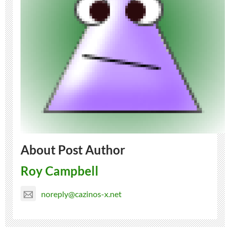
About Post Author
Roy Campbell
noreply@cazinos-x.net