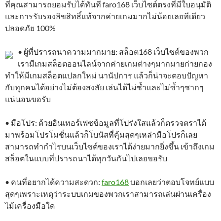
ที่คุณสามารถยอมรับได้ทันที faro168 เว็บไซต์ตรงที่มีใบอนุมัติ
และการรับรองลิขสิทธิ์แท้จากค่ายเกมมากไม่น้อยเลยทีเดียว
ปลอดภัย 100%
• ผู้ที่ปรารถนาความมากมาย: สล็อต168 เว็บไซต์ของพวก
เรามีเกมสล็อตออนไลน์จากค่ายเกมต่างๆมากมายก่ายกอง
ทำให้มีเกมสล็อตแปลกใหม่ นานัปการ แล้วก็น่าจะตอบปัญหา
กับทุกคนได้อย่างไม่ต้องสงสัย เล่นได้ไม่ซ้ำและไม่ซ้ำๆซากๆ
แน่นอนขอรับ
• มือโปร: ด้วยอินเทอร์เฟซข้อมูลที่โปร่งใสแล้วก็ตรวจตราได้
มาพร้อมโปรโมชั่นแล้วก็โบนัสที่คุ้มสุดๆเหล่ามือโปรก็เลย
สามารถทำกำไรบนเว็บไซต์ของเราได้ง่ายมากยิ่งขึ้น เข้าถึงเกม
สล็อตในแบบที่ปรารถนาได้ทุกวันกันไปเลยขอรับ
• คนที่อยากได้ความสะดวก:
faro168
บอกเลยว่าตอบโจทย์แบบ
สุดๆเพราะเหตุว่าระบบเกมของพวกเราสามารถเล่นผ่านเครื่อง
ไม้เครื่องมือใด