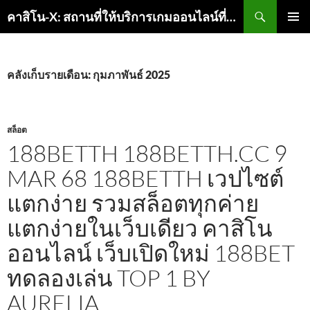
ค้นหา
คาสิโน-X: สถานที่ให้บริการเกมออนไลน์ที่ดีที่สุด
ข้าม
เมนูหลัก
ไป
ยัง
เนื้อหา
คลังเก็บรายเดือน: กุมภาพันธ์ 2025
สล็อต
188BETTH 188BETTH.CC 9
MAR 68 188BETTH เวปไซต์
แตกง่าย รวมสล็อตทุกค่าย
แตกง่ายในเว็บเดียว คาสิโน
ออนไลน์ เว็บเปิดใหม่ 188BET
ทดลองเล่น TOP 1 BY
AURELIA