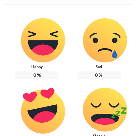
Happy
Sad
0
%
0
%