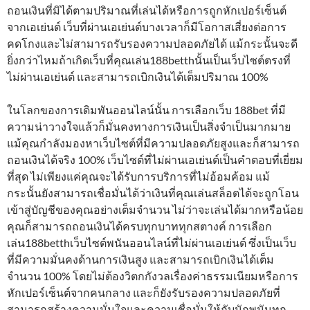
ถอนเงินที่มิได้ตามปริมาณที่เล่นได้หรือการถูกหักเปอร์เซ็นต์
จากเอเย่นต์ เว็บที่ผ่านเอเย่นต์บางเวลาก็มีโอกาสเสี่ยงต่อการ
คดโกงและไม่สามารถรับรองความปลอดภัยได้ แม้กระนั้นจะดี
ยิ่งกว่าไหมถ้าเกิดเว็บที่คุณเล่น188betthนั้นเป็นเว็บไซต์ตรงที่
ไม่ผ่านเอเย่นต์ และสามารถเบิกเงินได้เต็มปริมาณ 100%
ในโลกของการเดิมพันออนไลน์นั้น การเลือกเว็บ 188bet ที่มี
ความน่าวางใจแล้วก็มั่นคงทางการเงินเป็นสิ่งจำเป็นมากมาย
แม้คุณกำลังมองหาเว็บไซต์ที่มีความปลอดภัยสูงและก็สามารถ
ถอนเงินได้จริง 100% เว็บไซต์ที่ไม่ผ่านเอเย่นต์เป็นคำตอบที่เยี่ยม
ที่สุด ไม่เพียงแค่คุณจะได้รับการบริการที่ไม่อ้อมค้อม แม้
กระนั้นยังสามารถเชื่อมั่นได้ว่าเงินที่คุณเล่นสล็อตได้จะถูกโอน
เข้าสู่บัญชีของคุณอย่างเต็มจำนวน ไม่ว่าจะเล่นได้มากหรือน้อย
คุณก็สามารถถอนเงินได้ครบทุกบาททุกสตางค์ การเลือก
เล่น188betthเว็บไซต์พนันออนไลน์ที่ไม่ผ่านเอเย่นต์ ซึ่งเป็นเว็บ
ที่มีความมั่นคงด้านการเงินสูง และสามารถเบิกเงินได้เต็ม
จำนวน 100% โดยไม่ต้องวิตกกังวลเรื่องค่าธรรมเนียมหรือการ
หักเปอร์เซ็นต์จากคนกลาง และก็ยังรับรองความปลอดภัยที่
สามารถสร้างความมั่นใจและความเชื่อมั่นให้กับนักพนันทุก