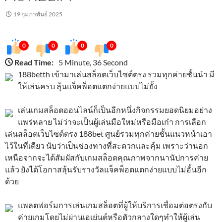
19 กุมภาพันธ์ 2025
0
0
0
0
Read Time:
5 Minute, 36 Second
188betth เข้ามาเล่นสล็อตเว็บไซต์ตรง รวมทุกค่ายชั้นนำ มี
ให้เล่นครบ ลุ้นแจ็คพ็อตแตกง่ายแบบไม่ยั้ง
เล่นเกมสล็อตออนไลน์ก็เป็นอีกหนึ่งกิจกรรมยอดนิยมอย่าง
แพร่หลาย ไม่ว่าจะเป็นผู้เล่นมือใหม่หรือมือเก๋า การเลือก
เล่นสล็อตเว็บไซต์ตรง 188bet ศูนย์รวมทุกค่ายชั้นแนวหน้าเอา
ไว้ในที่เดียว นับว่าเป็นช่องทางที่สะดวกและคุ้ม เพราะว่านอก
เหนือจากจะได้สัมผัสกับเกมสล็อตคุณภาพจากนานัปการค่าย
แล้ว ยังได้โอกาสลุ้นรับรางวัลแจ็คพ็อตแตกง่ายแบบไม่อั้นอีก
ด้วย
แพลตฟอร์มการเล่นเกมสล็อตที่ผู้ให้บริการเชื่อมต่อตรงกับ
ค่ายเกมโดยไม่ผ่านเอเย่นต์หรือตัวกลางใดๆทำให้ผู้เล่น