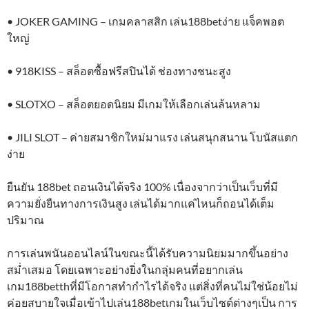
• JOKER GAMING – เกมคลาสสิก เล่น188betง่าย แจ็คพอต
ใหญ่
• 918KISS – สล็อตซื้อฟรีสปินได้ ช่องทางชนะสูง
• SLOTXO – สล็อตยอดนิยม มีเกมให้เลือกเล่นล้นหลาม
• JILI SLOT – ค่ายสมาชิกใหม่มาแรง เล่นสนุกสนาน โบนัสแตก
ง่าย
ยืนยัน 188bet ถอนเงินได้จริง 100% เนื่องจากว่าเป็นเว็บที่มี
ความยั่งยืนทางการเงินสูง เล่นได้มากแค่ไหนก็ถอนได้เต็ม
ปริมาณ
การเล่นพนันออนไลน์ในขณะนี้ได้รับความนิยมมากขึ้นอย่าง
สม่ำเสมอ โดยเฉพาะอย่างยิ่งในกลุ่มคนที่อยากเล่น
เกม188betthที่มีโอกาสทำกำไรได้จริง แต่สิ่งที่คนไม่ใช่น้อยไม่
ค่อยสบายใจเมื่อเข้าไปเล่น188betเกมในเว็บไซต์ต่างๆเป็น การ