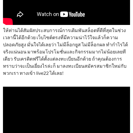
ให้ท่านได้สัมผัสประสบการณ์การเดิมพันสล็อตที่ดีที่สุดในช่วง
เวลานี้ได้อีกด้วย เว็บไซต์ตรงที่มีความน่าไว้ใจแล้วก็ความ
ปลอดภัยสูง มั่นใจได้เลยว่า ไม่มีล็อกยูส ไม่มีล็อกผล ทำกำไรได้
จริงแน่นอน มาพร้อมโปรโมชั่นและกิจกรรมมากไม่น้อยเลยที
เดียว รับเครดิตฟรีได้ตั้งแต่ลงทะเบียนอีกด้วย ถ้าคุณต้องการ
ทราบว่าจะเป็นเยี่ยงไรล่ะก็ มาลงทะเบียนสมัครสมาชิกใหม่กับ
พวกเรา ทางเข้า live22 ได้เลย!