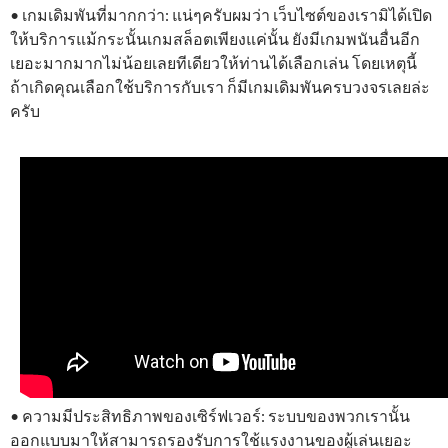
• เกมเดิมพันที่มากกว่า: แน่ๆครับผมว่า เว็บไซต์ของเรามิได้เปิด
ให้บริการแม้กระนั้นเกมสล็อตเพียงแค่นั้น ยังมีเกมพนันอื่นอีก
เยอะมากมากไม่น้อยเลยทีเดียวให้ท่านได้เลือกเล่น โดยเหตุนี้
ถ้าเกิดคุณเลือกใช้บริการกับเรา ก็มีเกมเดิมพันครบวงจรเลยล่ะ
ครับ
• ความมีประสิทธิภาพของเซิร์ฟเวอร์: ระบบของพวกเรานั้น
ออกแบบมาให้สามารถรองรับการใช้แรงงานของผู้เล่นเยอะ