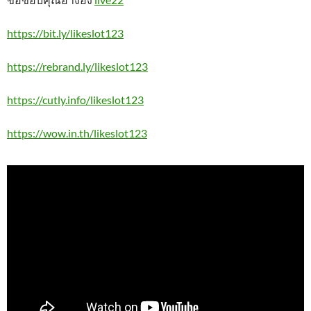
https://bit.ly/likeslot123
https://rebrand.ly/likeslot123
https://cutly.info/likeslot123
https://wow.in.th/likeslot123