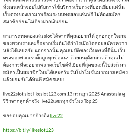
ทั้งเอนหน้าจอยไปกับการใช้บริการเว็บตรงที่ยอดเยี่ยมแค่นั้น
เว็บตรงของเรามาพร้อมระบบทดสอบเล่นฟรี ไม่ต้องสมัคร
สมาชิกก่อน ไม่ต้องฝากเงินก่อน
สามารถทดลองเล่น slot ได้จากที่คุณอยากได้ ถูกอกถูกใจเกม
ของพวกเราและก็อยากเริ่มต้นได้กำไรเมื่อใดค่อยสมัครคราว
หลังได้เลยครับ นอกจากนั้น คุณสมบัติของเว็บตรงที่ดีนั้น เว็บ
ตรงของพวกเราติ๊กถูกทุกข้อแน่ๆ ด้วยเหตุดังกล่าว ถ้าคุณไม่
ต้องการที่จะอยากพลาดเว็บไซต์ที่เยี่ยมที่สุดขณะนี้ไปล่ะก็ มา
สมัครเป็นสมาชิกใหม่ได้เลยครับ รับโปรโมชั่นมากมาย สมัคร
แล้วยอมรับได้ทันที สมัครเลย!
live22slot slot likeslot123.com 13 กรกฎา 2025 Anastasia ดู
รีวิวจากลูกค้าจริง live22แตกทุกชั่วโมง Top 25
ขอขอบคุณมากอ้างอิง
live22
https://bit.ly/likeslot123