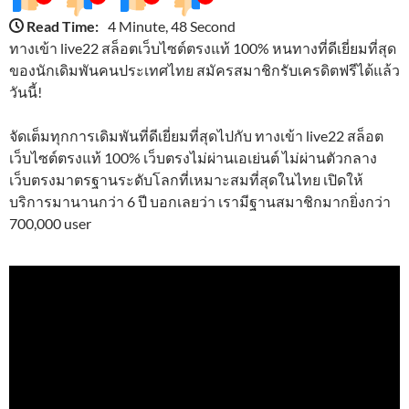
Read Time:
4 Minute, 48 Second
ทางเข้า live22 สล็อตเว็บไซต์ตรงแท้ 100% หนทางที่ดีเยี่ยมที่สุด
ของนักเดิมพันคนประเทศไทย สมัครสมาชิกรับเครดิตฟรีได้แล้ว
วันนี้!
จัดเต็มทุกการเดิมพันที่ดีเยี่ยมที่สุดไปกับ ทางเข้า live22 สล็อต
เว็บไซต์ตรงแท้ 100% เว็บตรงไม่ผ่านเอเย่นต์ ไม่ผ่านตัวกลาง
เว็บตรงมาตรฐานระดับโลกที่เหมาะสมที่สุดในไทย เปิดให้
บริการมานานกว่า 6 ปี บอกเลยว่า เรามีฐานสมาชิกมากยิ่งกว่า
700,000 user