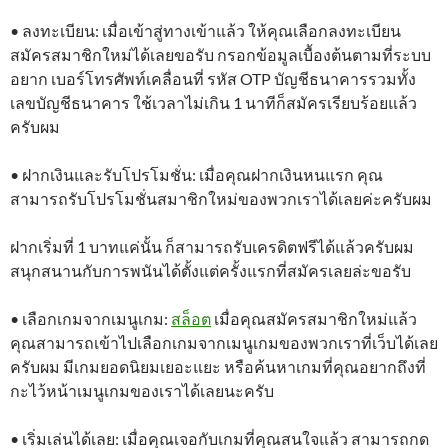
• ลงทะเบียน: เมื่อเข้าสู่ทางเข้าแล้ว ให้คุณเลือกลงทะเบียน
สมัครสมาชิกใหม่ได้เลยขอรับ กรอกข้อมูลเบื้องต้นตามที่ระบบ
อยาก เบอร์โทรศัพท์เคลื่อนที่ รหัส OTP บัญชีธนาคารรวมทั้ง
เลขบัญชีธนาคาร ใช้เวลาไม่เกิน 1 นาทีก็สมัครเรียบร้อยแล้ว
ครับผม
• ฝากเงินและรับโปรโมชั่น: เมื่อคุณฝากเงินหนแรก คุณ
สามารถรับโปรโมชั่นสมาชิกใหม่ของพวกเราได้เลยค่ะครับผม
ฝากเริ่มที่ 1 บาทแค่นั้น ก็สามารถรับเครดิตฟรีได้แล้วครับผม
สนุกสนานกับการพนันได้ตั้งแต่ครั้งแรกที่สมัครเลยล่ะขอรับ
• เลือกเกมจากเมนูเกม:
สล็อต
เมื่อคุณสมัครสมาชิกใหม่แล้ว
คุณสามารถเข้าไปเลือกเกมจากเมนูเกมของพวกเราที่เว็บได้เลย
ครับผม มีเกมยอดนิยมเยอะแยะ หรือค้นหาเกมที่คุณอยากถึงที่
กะไว้หน้าเมนูเกมของเราได้เลยนะครับ
• เริ่มเล่นได้เลย: เมื่อคุณเจอกับเกมที่คุณสนใจแล้ว สามารถกด