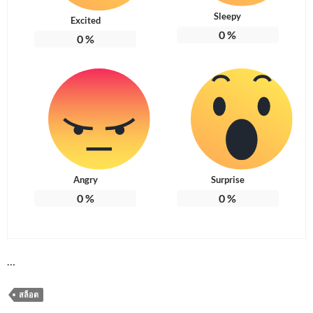
Sleepy
Excited
0
%
0
%
Angry
Surprise
0
%
0
%
…
สล็อต