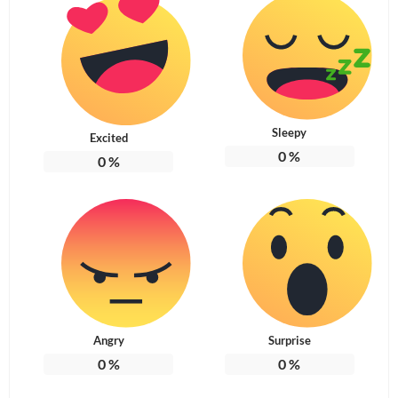
Sleepy
Excited
0
%
0
%
Angry
Surprise
0
%
0
%