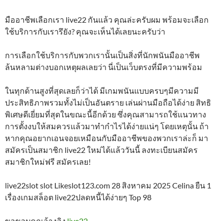
มืออาชีพเลือกเรา live22 กันแล้ว คุณล่ะครับผม พร้อมจะเลือก
ใช้บริการกับเรารึยัง? คุณจะเห็นได้เลยนะครับว่า
การเลือกใช้บริการกับพวกเรานั้นเป็นสิ่งที่นักพนันมืออาชีพ
ล้นหลามต่างบอกเหตุผลเลยว่า นี่เป็นเว็บตรงที่มีความพร้อม
ในทุกด้านสูงที่สุดเลยก็ว่าได้ มีเกมพนันแบบครบๆมีความมี
ประสิทธิภาพรวมทั้งไม่เป็นอันตราย เล่นผ่านมือถือได้ง่าย สิทธิ
พิเศษดีเยี่ยมที่สุดในขณะนี้อีกด้วย ซึ่งคุณสามารถใช้แนวทาง
การตั้งงบให้สมควรแล้วมาทำกำไรได้ง่ายแน่ๆ โดยเหตุนั้น ถ้า
หากคุณอยากเอนจอยเหมือนกับมืออาชีพของพวกเราล่ะก็ มา
สมัครเป็นสมาชิก live22 ใหม่ได้แล้ววันนี้ ลงทะเบียนสมัคร
สมาชิกใหม่ฟรี สมัครเลย!
live22slot slot Likeslot123.com 28 สิงหาคม 2025 Celina ยืน 1
เรื่องเกมสล็อต live22ปลดหนี้ได้ง่ายๆ Top 98
ขอขอบคุณอ้างอิง
live22