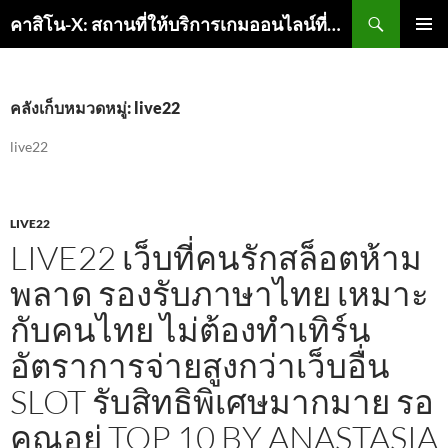
ค้นหา
คาสิโน-X: สถานที่ให้บริการเกมออนไลน์ที่ดีที่สุด
ข้าม
เมนูหลัก
ไป
ยัง
เนื้อหา
คลังเก็บหมวดหมู่: live22
live22
LIVE22
LIVE22 เว็บที่คนรักสล็อตห้าม
พลาด รองรับภาษาไทย เหมาะ
กับคนไทย ไม่ต้องทำเทิร์น
อัตราการจ่ายสูงกว่าเว็บอื่น
SLOT รับสิทธิพิเศษมากมาย รอ
คุณอยู่ TOP 10 BY ANASTASIA