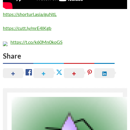
https://shorturl.asia/guNtL
https://cutt.ly/mrE4lKgb
https://t.co/k60Mn0koGS
Share