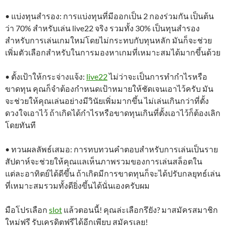
• แบ่งทุนสำรอง: การแบ่งทุนที่มีออกเป็น 2 กองร่วมกัน เป็นต้น
ว่า 70% สำหรับเล่น live22 จริง รวมทั้ง 30% เป็นทุนสำรอง
สำหรับการเล่นเกมใหม่โดยไม่กระทบกับทุนหลัก มันก็จะช่วย
เพิ่มตัวเลือกสำหรับในการมองหาเกมที่เหมาะสมได้มากขึ้นด้วย
• ตั้งเป้าให้กระจ่างแจ้ง:
live22
ไม่ว่าจะเป็นการทำกำไรหรือ
ขาดทุน คุณก็จำต้องกำหนดเป้าหมายให้ชัดเจนเอาไว้ครับ มัน
จะช่วยให้คุณเล่นอย่างมีวินัยเพิ่มมากขึ้น ไม่เล่นเกินกว่าที่ตั้ง
ดวงใจเอาไว้ ถ้าเกิดได้กำไรหรือขาดทุนเกินที่ตั้งเอาไว้ก็ต้องเลิก
โดยทันที
• ทวนผลลัพธ์เสมอ: การทบทวนคำตอบสำหรับการเล่นเป็นราย
สัปดาห์จะช่วยให้คุณแลเห็นภาพรวมของการเล่นสล็อตใน
แต่ละอาทิตย์ได้ดีขึ้น ถ้าเกิดมีการขาดทุนก็จะได้ปรับกลยุทธ์เล่น
ที่เหมาะสมรวมทั้งดียิ่งขึ้นได้นั่นเองครับผม
มือโปรเลือก
slot
แล้วตอนนี้! คุณล่ะเลือกรึยัง? มาสมัครสมาชิก
ใหม่ฟรี รับเครดิตฟรีได้อีกเพียบ สมัครเลย!