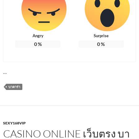
Angry
Surprise
0
%
0
%
…
บาคาร่า
SEXY168VIP
CASINO ONLINE เว็บตรง บา