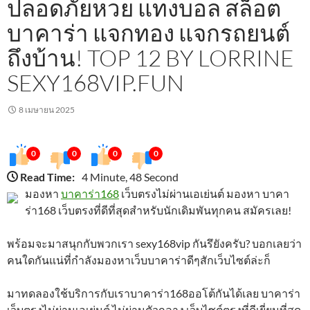
ปลอดภัยหวย แทงบอล สล็อต
บาคาร่า แจกทอง แจกรถยนต์
ถึงบ้าน! TOP 12 BY LORRINE
SEXY168VIP.FUN
8 เมษายน 2025
0
0
0
0
Read Time:
4 Minute, 48 Second
มองหา
บาคาร่า168
เว็บตรงไม่ผ่านเอเย่นต์ มองหา บาคา
ร่า168 เว็บตรงที่ดีที่สุดสำหรับนักเดิมพันทุกคน สมัครเลย!
พร้อมจะมาสนุกกับพวกเรา sexy168vip กันรึยังครับ? บอกเลยว่า
คนใดกันแน่ที่กำลังมองหาเว็บบาคาร่าดีๆสักเว็บไซต์ล่ะก็
มาทดลองใช้บริการกับเราบาคาร่า168ออโต้กันได้เลย บาคาร่า
เว็บตรงไม่ผ่านเอเย่นต์ ไม่ผ่านตัวกลาง เว็บไซต์ตรงที่ดีเยี่ยมที่สุด