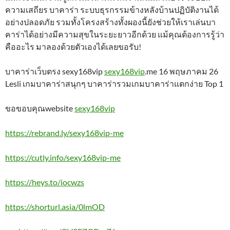
ความเสถียร บาคาร่า ระบบธุรกรรมข้างหลังบ้านปฏิบัติงานได้
อย่างปลอดภัย รวมทั้งโครงสร้างทั้งผองนี้ยังช่วยให้เราเล่นบา
คาร่าได้อย่างมีความสุขในระยะยาวอีกด้วย แม้คุณต้องการรู้ว่า
คืออะไร มาลองด้วยตัวเองได้เลยขอรับ!
บาคาร่าเว็บตรง sexy168vip
sexy168vip
.me 16 พฤษภาคม 26
Lesli เกมบาคาร่าสนุกๆ บาคาร่ารวมเกมบาคาร่าแตกง่าย Top 1
ขอขอบคุณwebsite
sexy168vip
https://rebrand.ly/sexy168vip-me
https://cutly.info/sexy168vip-me
https://heys.to/iocwzs
https://shorturl.asia/0lmOD