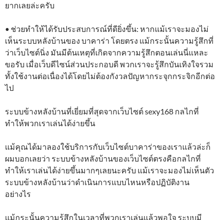
ยากเลยล่ะครับ
• ช่วยทำให้ได้รับประสบการณ์ที่ดียิ่งขึ้น: หากแม้เราจะมองไม่
เห็นระบบหลังบ้านของ บาคาร่า โดยตรง แม้กระนั้นความรู้สึกที่
ว่าเว็บไซต์นิ่ง มันมีต้นเหตุที่เกิดจากความรู้สึกตอนเล่นนี่แหละ
ขอรับ เมื่อเว็บดีไซน์ส่วนประกอบดี พวกเราจะรู้สึกบันเทิงใจรวม
ทั้งใช้งานต่อเนื่องได้โดยไม่ต้องกังวลปัญหากระจุกกระจิกอีกต่อ
ไป
ระบบข้างหลังบ้านที่เยี่ยมที่สุดจากเว็บไซต์ sexy168 กลไกที่
ทำให้พวกเราเล่นได้ง่ายขึ้น
แม้คุณได้มาลองใช้บริการกับเว็บไซต์บาคาร่าของเราแล้วล่ะก็
ผมบอกเลยว่า ระบบข้างหลังบ้านของเว็บไซต์ตรงคือกลไกที่
ทำให้เราเล่นได้ง่ายขึ้นมากๆเลยนะครับ แม้เราจะมองไม่เห็นตัว
ระบบข้างหลังบ้านว่าดำเนินการแบบไหนหรือปฏิบัติงาน
อย่างไร
แม้กระนั้นความรู้สึกในเวลาที่พวกเราเล่นแล้วพอใจ ระบบมี