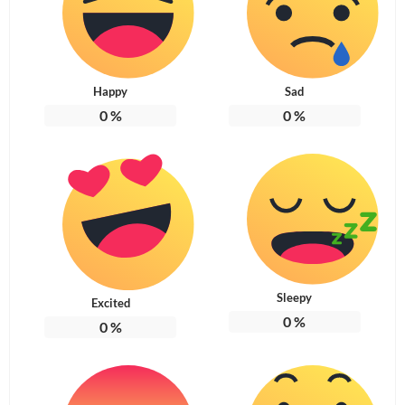
Happy
Sad
0
%
0
%
Sleepy
Excited
0
%
0
%