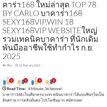
คาร่า168 ใหม่ล่าสุด TOP 78
BY CARLO บาคาร่า168
SEXY168VIP.WIN 18
SEXY168VIP WEBSITEใหญ่
รวมเทคนิคบาคาร่า ที่นักเดิม
พันมืออาชีพใช้ทำกำไร ก.ย.
2025
เสียง
23 กันยายน 2025
0
0
0
0
Read Time:
4 Minute, 36 Second
บาคาร่า168 เว็บเดียวครบวงจร พนันบาคาร่าได้แบบฟินๆไม่เป็น
อันตราย การคลังมั่นคง โปรโมชั่นมาก สมัครเลย!