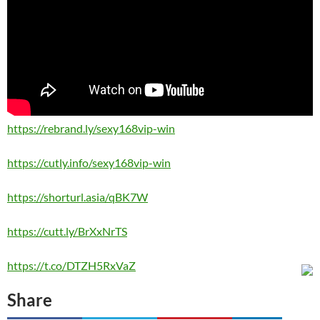
https://rebrand.ly/sexy168vip-win
https://cutly.info/sexy168vip-win
https://shorturl.asia/qBK7W
https://cutt.ly/BrXxNrTS
https://t.co/DTZH5RxVaZ
Share