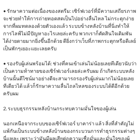
• รักษาความต่อเนื่องของสตรีม: เซิร์ฟเวอร์ที่มีความเสถียรภาพ
จะช่วยทำให้การถ่ายทอดสดเป็นไปอย่างลื่นไหล ไม่กระตุกง่าย
จากที่ผมทดลองด้วยตัวเองแล้ว ระบบข้างหลังบ้านที่นิ่งทำให้
การไลฟ์ไม่มีปัญหาอะไรเลยล่ะครับ พวกเราก็ตัดสินใจเดิมพัน
ได้ง่ายดายมากยิ่งขึ้นอีกด้วย ดียิ่งกว่าเว็บที่ภาพกระตุกหรือดีเลย์
เป็นพักๆเยอะแยะเลยครับ
• รองรับผู้เล่นพร้อมได้: ช่วงที่คนเข้าเล่นไม่น้อยเลยทีเดียวนับว่า
เป็นความท้าทายของเซิร์ฟเวอร์เลยล่ะครับผม ถ้าเกิดระบบหลัง
บ้านนั้นดีไซน์มาอย่างดีจะสามารถรองรับผู้เล่นมากไม่น้อยเลย
ทีเดียวได้ แล้วก็รักษาความลื่นไถลไหลของระบบได้ดีอีกด้วย
ครับผม
2. ระบบธุรกรรมหลังบ้านกระทบความมั่นใจของผู้เล่น
นอกเหนือจากระบบของเซิร์ฟเวอร์ บาคาร่า แล้ว สิ่งที่สำคัญไม่
แพ้กันเป็นระบบข้างหลังบ้านของกระบวนการทำธุรกรรมต่างๆ
นี่แหละ เพราะว่ามันมีผลเสียต่อความเชื่อมั่นและมั่นใจของผู้