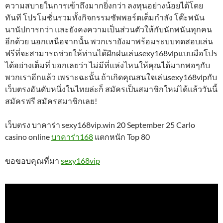
ความสบายในการเข้าถึงมากยิ่งกว่า ลงทุนอย่างน้อยได้โดย
ทันที โปรโมชั่นรวมทั้งกิจกรรมซัพพอร์ตเต็มกำลัง โต๊ะพนัน
นานัปการกว่า และยังคงความเป็นส่วนตัวให้กับนักพนันทุกคน
อีกด้วย นอกเหนือจากนั้น พวกเรายังมาพร้อมระบบทดสอบเล่น
ฟรีที่จะสามารถช่วยให้ท่านได้ฝึกฝนเล่นsexy168vipแบบมือโปร
ได้อย่างเต็มที่ บอกเลยว่า ไม่มีที่แห่งไหนให้คุณได้มากพอๆกับ
พวกเราอีกแล้ว เพราะฉะนั้น ถ้าเกิดคุณสนใจเล่นsexy168vipกับ
เว็บตรงอันดับหนึ่งในไทยล่ะก็ สมัครเป็นสมาชิกใหม่ได้แล้ววันนี้
สมัครฟรี สมัครสมาชิกเลย!
เว็บตรง บาคาร่า sexy168vip.win 20 September 25 Carlo
casino online
บาคาร่า168
แตกหนัก Top 80
ขอขอบคุณที่มา
sexy168vip