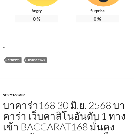
Angry
Surprise
0
%
0
%
…
บาคาร่า
บาคาร่า168
SEXY168VIP
บาคาร่า168 30 มิ.ย. 2568 บา
คาร่า เว็บคาสิโนอันดับ 1 ทาง
เข้า BACCARAT168 มั่นคง