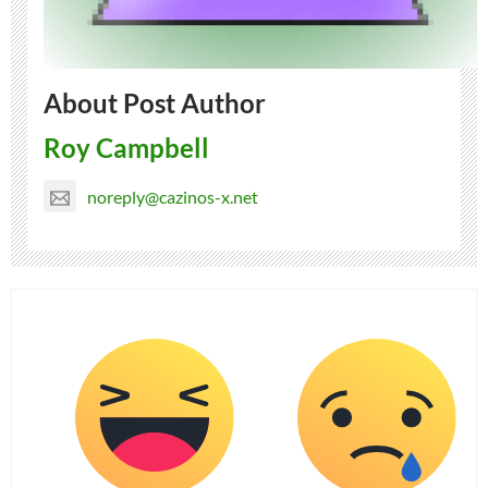
About Post Author
Roy Campbell
noreply@cazinos-x.net