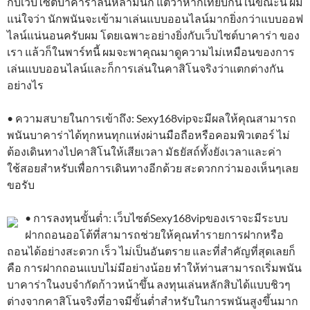
กับเว็บไซต์บาคาร่าล้นหลามนัก แต่ว่าหากเทียบกันในขณะนี้ ผม
แน่ใจว่า นักพนันจะเข้ามาเล่นแบบออนไลน์มากยิ่งกว่าแบบออฟ
ไลน์แน่นอนครับผม โดยเฉพาะอย่างยิ่งกับเว็บไซต์บาคาร่า ของ
เรา แล้วก็ในพาร์ทนี้ ผมจะพาคุณมาดูความไม่เหมือนของการ
เล่นแบบออนไลน์และก็การเล่นในคาสิโนจริงว่าแตกต่างกัน
อย่างไร
• ความสบายในการเข้าถึง: Sexy168vipจะมีผลให้คุณสามารถ
พนันบาคาร่าได้ทุกหนทุกแห่งผ่านมือถือหรือคอมพิวเตอร์ ไม่
ต้องเดินทางไปคาสิโนให้เสียเวลา มัธยัสถ์ทั้งยังเวลาและค่า
ใช้สอยสำหรับเพื่อการเดินทางอีกด้วย สะดวกกว่ามองเห็นๆเลย
ขอรับ
• การลงทุนขั้นต่ำ: เว็บไซต์Sexy168vipของเราจะมีระบบ
ฝากถอนออโต้ที่สามารถช่วยให้คุณทำรายการฝากหรือ
ถอนได้อย่างสะดวก เร็ว ไม่เป็นอันตราย และที่สำคัญที่สุดเลยก็
คือ การฝากถอนแบบไม่มีอย่างน้อย ทำให้ท่านสามารถเริ่มพนัน
บาคาร่าในงบจำกัดก้าวหน้าขึ้น ลงทุนเล่นหลักสิบได้แบบชิวๆ
ต่างจากคาสิโนจริงที่อาจมีขั้นต่ำสำหรับในการพนันสูงขึ้นมาก