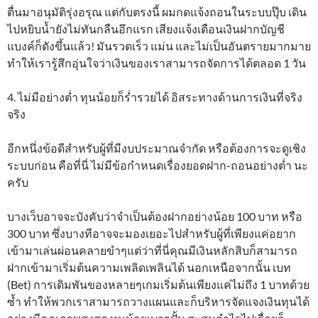
ตื่นมาอนุมัติรุ่งอรุณ แต่กับตรงนี้ ผมกดแจ้งถอนในระบบปุ๊บ เดิน
ไปหยิบน้ำยังไม่ทันกลืนอึกแรก เสียงแจ้งเตือนเงินฝากบัญชี
แบงค์ก็ดังขึ้นแล้ว! มันรวดเร็ว แม่น และไม่เป็นอันตรายมากมาย
ทำให้เรารู้สึกอุ่นใจว่าเงินของเราสามารถจัดการได้ตลอด 1 วัน
4. ไม่มีอย่างต่ำ ทุนน้อยก็ร่ำรวยได้ อิสระทางด้านการเงินที่จริง
จริง
อีกหนึ่งข้อดีสำหรับผู้ที่มีงบประมาณจำกัด หรือต้องการจะดูเชิง
ระบบก่อน คือที่นี่ ไม่มีข้อกำหนดเรื่องยอดฝาก-ถอนอย่างต่ำ นะ
ครับ
บางเว็บอาจจะบังคับว่าจำเป็นต้องฝากอย่างน้อย 100 บาท หรือ
300 บาท ซึ่งบางทีอาจจะมองเยอะไปสำหรับผู้ที่เพียงแค่อยาก
เข้ามาเล่นผ่อนคลายขำๆแต่ว่าที่นี่คุณมีเงินหลักสิบก็สามารถ
ฝากเข้ามาเริ่มต้นความเพลิดเพลินได้ นอกเหนือจากนั้น เบท
(Bet) การเดิมพันของหลายๆเกมเริ่มต้นเพียงแค่ไม่ถึง 1 บาทด้วย
ซ้ำ ทำให้พวกเราสามารถวางแผนและก็บริหารจัดแจงเงินทุนได้