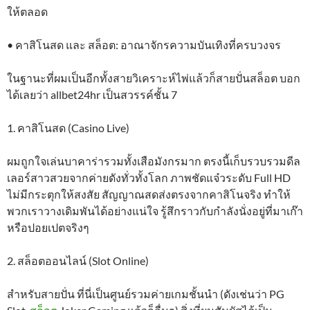
ให้ตลอด
• คาสิโนสด และ สล็อต: อาณาจักรความบันเทิงที่ครบวงจร
ในฐานะที่ผมเป็นอีกทั้งสายวิเคราะห์ไพ่แล้วก็สายปั่นสล็อต บอก
ได้เลยว่า allbet24hr เป็นสวรรค์ชั้น 7
1. คาสิโนสด (Casino Live)
ผมถูกใจเล่นบาคาร่ารวมทั้งเสือมังกรมาก ตรงนี้เก็บรวบรวมดีล
เลอร์สาวสวยจากค่ายดังทั่วทั้งโลก ภาพชัดแจ๋วระดับ Full HD
ไม่มีกระตุกให้สงสัย สัญญาณสดส่งตรงจากคาสิโนจริง ทำให้
พวกเราวางเดิมพันได้อย่างแน่ใจ รู้สึกราวกับกำลังนั่งอยู่ที่มาเก๊า
หรือปอยเปตจริงๆ
2. สล็อตออนไลน์ (Slot Online)
สำหรับสายปั่น ที่นี่เป็นศูนย์รวมค่ายเกมชั้นนำ (ดังเช่นว่า PG