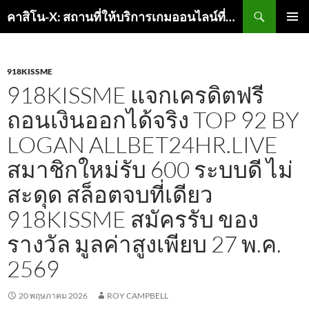
ค้นหา
คาสิโน-X: สถานที่ให้บริการเกมออนไลน์ที่ดีที่สุด
ข้าม
เมนูหลัก
ไป
ยัง
เนื้อหา
918KISSME
918KISSME แจกเครดิตฟรี
ถอนเงินออกได้จริง TOP 92 BY
LOGAN ALLBET24HR.LIVE
สมาชิกใหม่รับ 600 ระบบดี ไม่
สะดุด สล็อตจบที่เดียว
918KISSME สมัครรับ ของ
รางวัล มูลค่าสูงเพียบ 27 พ.ค.
2569
20 พฤษภาคม 2026
ROY CAMPBELL