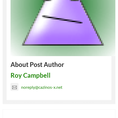
About Post Author
Roy Campbell
noreply@cazinos-x.net