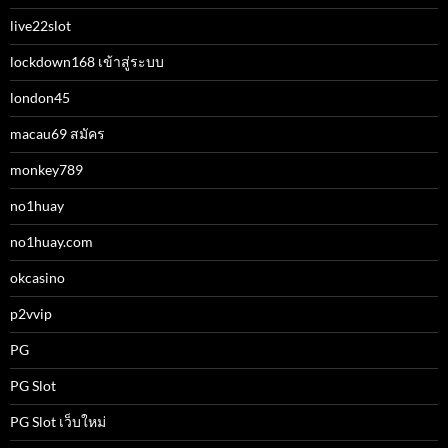
live22slot
lockdown168 เข้าสู่ระบบ
london45
macau69 สมัคร
monkey789
no1huay
no1huay.com
okcasino
p2vvip
PG
PG Slot
PG Slot เว็บใหม่