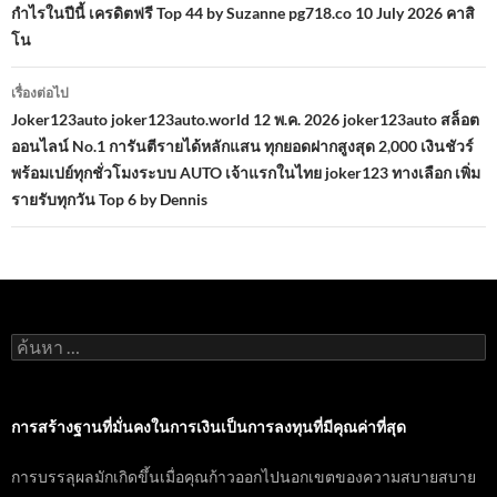
กำไรในปีนี้ เครดิตฟรี Top 44 by Suzanne pg718.co 10 July 2026 คาสิ
เรื่อง
โน
เรื่องต่อไป
Joker123auto joker123auto.world 12 พ.ค. 2026 joker123auto สล็อต
ออนไลน์ No.1 การันตีรายได้หลักแสน ทุกยอดฝากสูงสุด 2,000 เงินชัวร์
พร้อมเปย์ทุกชั่วโมงระบบ AUTO เจ้าแรกในไทย joker123 ทางเลือก เพิ่ม
รายรับทุกวัน Top 6 by Dennis
ค้นหา
สำหรับ:
การสร้างฐานที่มั่นคงในการเงินเป็นการลงทุนที่มีคุณค่าที่สุด
การบรรลุผลมักเกิดขึ้นเมื่อคุณก้าวออกไปนอกเขตของความสบายสบาย