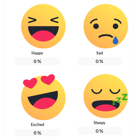
Happy
Sad
0
%
0
%
Sleepy
Excited
0
%
0
%