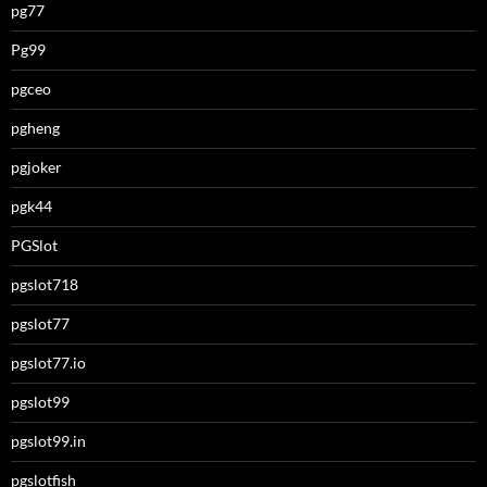
pg77
Pg99
pgceo
pgheng
pgjoker
pgk44
PGSlot
pgslot718
pgslot77
pgslot77.io
pgslot99
pgslot99.in
pgslotfish