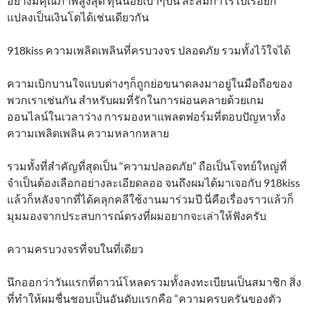
อย่างมีคุณภาพสูงสุด ทุนน้อยเบาๆปั้น สะสมกำไรไปเรื่อยก็
แปลงเป็นเงินโตได้เช่นเดียวกัน
918kiss ความเพลิดเพลินที่ครบวงจร ปลอดภัย รวมทั้งไว้ใจได้
ความเบิกบานใจแบบต่างๆก็ถูกย่อขนาดลงมาอยู่ในมือถือของ
พวกเราเช่นกัน สำหรับผมที่รักในการผ่อนคลายด้วยเกม
ออนไลน์ในเวลาว่าง การมองหาแพลตฟอร์มที่ตอบปัญหาทั้ง
ความเพลิดเพลิน ความหลากหลาย
รวมทั้งที่สำคัญที่สุดเป็น “ความปลอดภัย” ถือเป็นโจทย์ใหญ่ที่
จำเป็นต้องเลือกอย่างละเอียดลออ จนถึงผมได้มาเจอกับ 918kiss
แล้วก็หลังจากที่ได้คลุกคลีใช้งานมาร่วมปี นี่คือเรื่องราวแล้วก็
มุมมองจากประสบการณ์ตรงที่ผมอยากจะเล่าให้ฟังครับ
ความครบวงจรที่จบในที่เดียว
นึกออกว่าวันแรกที่ดาวน์โหลดรวมทั้งลงทะเบียนเป็นสมาชิก สิ่ง
ที่ทำให้ผมชื่นชอบเป็นอันดับแรกคือ “ความครบครันของตัว