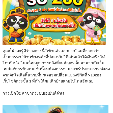
คุณก็น่าจะรู้ดีว่าวงการนี้ “เข้าแล้วออกยาก” แต่ที่ยากกว่า
เป็นการหา “บ้านข้างหลังที่ปลอดภัย” ที่เล่นแล้วได้เงินจริง ไม่
โดนบิด ไม่โดนล็อกยูส ภายหลังที่ผมสัญจรเจ็บมามากกับเว็บ
เอเย่นต์สารพันแบบ วันนี้ผมต้องการจะมาแชร์ประสบการณ์ตรง
จากจิตใจเสือสิ้นลายที่มาเจอจุดเปลี่ยนแปลงชีวิตที่ 918kiss
เว็บไซต์ตรงชั้น 1 ที่ทำให้ผมเลิกย้ายค่ายไปไหนอีกเลย
การเปิดใจ: ลาขาดระบบเอเย่นต์จำเจ