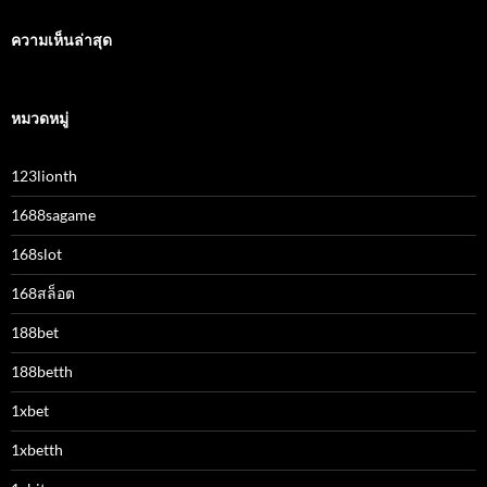
ความเห็นล่าสุด
หมวดหมู่
123lionth
1688sagame
168slot
168สล็อต
188bet
188betth
1xbet
1xbetth