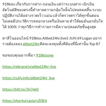
918kiss เกี่ยวกับการฝาก-ถอนเงิน แต่ว่าระบบฝาก-เบิกเงิน
อัตโนมัติของตรงนี้ทำลายความกลุ้มใจนั้นไปจนหมดสิ้น ระบบ
ปฏิบัติงานได้อย่างรวดเร็ว แม่น แล้วก็ตรวจตราได้ทุกขั้นตอน
ไม่เคยมีประวัติการหลอกลวงหรือเงินหาย ทำให้ผมมั่นอกมั่นใจ
ได้ 100% ว่าทุกวิธีการทำรายการมีความปลอดภัยขั้นสูงสุด
คาสิโนออนไลน์ 918kiss Allbet24hr.live5 JUN 69 Logan อยาก
รวยต้องลอง
allbet24hr
คิดจะลงทุนทั้งทีต้องที่นี่เท่านั้น Top 87
ขอขอบคุณมากที่มา
918kissme
https://rebrand.ly/allbet24hr-live
https://cutly.info/allbet24hr_live
https://bitt.to/5h7ek0
https://shorturl.asia/yZ0E6