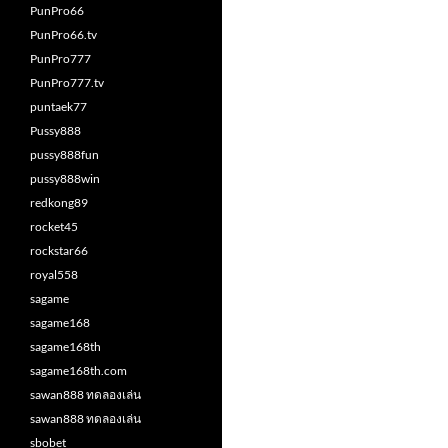
PunPro66
PunPro66.tv
PunPro777
PunPro777.tv
puntaek77
Pussy888
pussy888fun
pussy888win
redkong89
rocket45
rockstar66
royal558
sagame
sagame168
sagame168th
sagame168th.com
sawan888 ทดลองเล่น
sawan888 ทดลองเล่น
sbobet