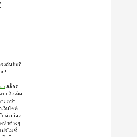
R
งอันดับที่
ลย!
ish
สล็อต
แบบจัดเต็ม
ลามกว่า
เว็บไซต์
ีแค่ สล็อต
หน้าต่างๆ
โปรโมชั่