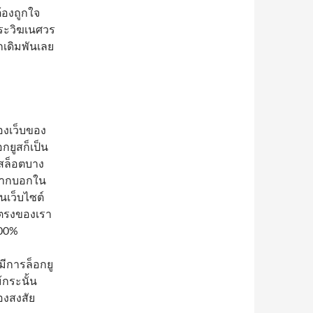
้องถูกใจ
พระวิฆเนศวร
กเดิมพันเลย
ของเว็บของ
อกยูสก็เป็น
บสล็อตบาง
่าหากบอกใน
นเว็บไซต์
ต์ตรงของเรา
100%
มีการล็อกยู
้กระนั้น
องสงสัย