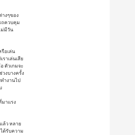
ปต่างๆของ
ารถควบคุม
ม่มีวัน
หรือเล่น
่เราเล่นเสีย
ือ ตัวเกมจะ
่วงบางครั้ง
ับทำงานไป
บ
ที่มาแรง
ปแล้ว หลาย
่ได้รับความ