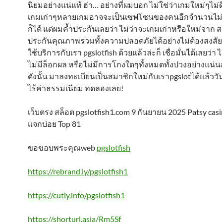
นิยมอย่างแน่แท้ ฮ่า… อย่างที่ผมบอก ไม่ใช่ว่าเกมใหม่ๆไม่ด
เกมเก่าๆหลายเกมอาจจะเป็นเซฟโซนของคนอีกจำนวนไม่
ก็ได้ แต่ผมค้ำประกันเลยว่า ไม่ว่าจะเกมเก่าหรือใหม่จาก สล
ประกันคุณภาพรวมทั้งความปลอดภัยได้อย่างไม่ต้องสงสัย 
ใช้บริการกับเรา pgslotfish ด้วยแล้วล่ะก็ เชื่อมั่นได้เลยว่า ไ
ไม่มีล็อกผล หรือไม่มีการโกงใดๆทั้งหมดทั้งปวงอย่างแน
ดังนั้น มาลงทะเบียนเป็นสมาชิกใหม่กับเราpgslotได้แล้ววัน
ไร้ค่าธรรมเนียม ทดลองเลย!
เว็บตรง สล็อต pgslotfish1.com 9 กันยายน 2025 Patsy casi
แจกบ่อย Top 81
ขอขอบพระคุณweb
pgslotfish
https://rebrand.ly/pgslotfish1
https://cutly.info/pgslotfish1
https://shorturl.asia/Rm5Sf