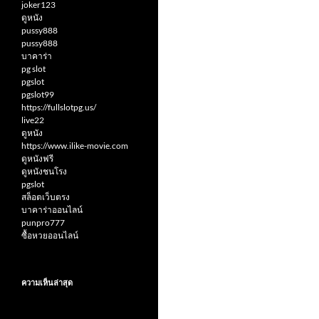
joker123
ดูหนัง
pussy888
pussy888
บาคาร่า
pg slot
pgslot
pgslot99
https://fullslotpg.us/
live22
ดูหนัง
https://www.ilike-movie.com
ดูหนังฟรี
ดูหนังชนโรง
pgslot
สล็อตเว็บตรง
บาคาร่าออนไลน์
punpro777
ซื้อหวยออนไลน์
ความเห็นล่าสุด