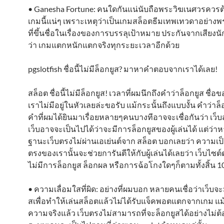
• Ganesha Fortune: คนใดกันแน่นับถือพระวิฆเนศวรควรต
เกมนี้แน่ๆ เพราะเหตุว่าเป็นเกมสล็อตธีมเทพเทวดาอย่าง
ที่ขึ้นชื่อในเรื่องของการบรรลุเป้าหมาย ประกันจากเสียงนั
ว่า เกมแตกหนักแตกจริงทุกระยะเวลาอีกด้วย
pgslotfish ชื่อนี้ไม่มีล็อกยูส? มาหาคำตอบจากเราได้เลย!
สล็อต ชื่อนี้ไม่มีล็อกยูส! เวลาที่ผมนึกถึงคำว่าล็อกยูส ชื่อ
เราไม่มีอยู่ในหัวเลยล่ะขอรับ แม้กระนั้นถึงแบบงั้น คำว่าล็
คำที่ผมได้ยินมาเรื่อยหลายๆคนบางทีอาจจะเชื่อกันว่า เว็
เว็บอาจจะเป็นไปได้ว่าจะมีการล็อกยูสของผู้เล่นได้ แต่ว
ฐานะเว็บตรงไม่ผ่านเอเย่นต์จาก สล็อต บอกเลยว่า ความเป็
ตรงของเรานั้นจะช่วยการันตีให้กับผู้เล่นได้เลยว่า เว็บไซ
ไม่มีการล็อกยูส ล็อกผล หรือการฉ้อโกงใดๆก็ตามทั้งสิ้น 
• ความเลื่อมใสที่ผิด: อย่างที่ผมบอก หลายคนเชื่อว่าเว็บจะ
สเพื่อทำให้เล่นสล็อตแล้วไม่ได้รับแจ็คพอตแตกจากเกม แม
ความจริงแล้ว เว็บตรงไม่สามารถที่จะล็อกยูสได้อย่างไม่ต้