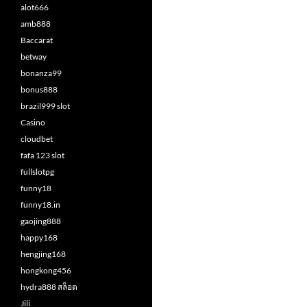
alot666
amb888
Baccarat
betway
bonanza99
bonus888
brazil999 slot
Casino
cloudbet
fafa 123 slot
fullslotpg
funny18
funny18.in
gaojing888
happy168
hengjing168
hongkong456
hydra888 สล็อต
Jili