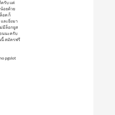
ีครับ แต่
น้อยด้วย
็อต ก็
และยิ่งมา
ม่มีล็อกยูส
่นอนนะครับ
นี้ สมัครฟรี
no pgslot