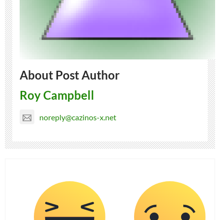
About Post Author
Roy Campbell
noreply@cazinos-x.net