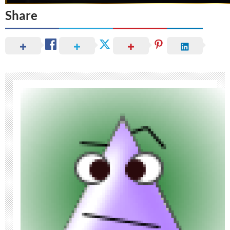
Share