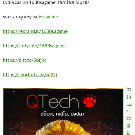
Lydia casino 1688sagame แจกบ่อย Top 80
ขอขอบคุณby web
sagame
https://rebrand.ly/1688sagame
https://cutly.info/1688sagame
https://bitt.to/9bfjnc
https://shorturl.asia/zu2Tj
ht
tp
s:/
/t.
co
/z
P