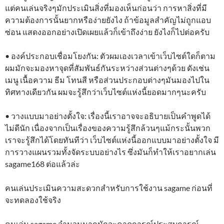
แต่คนเล่นจริงๆมักประเมินสิ่งที่มองเห็นก่อนว่า การหาสิ่งที่มี
ความต้องการนั้นยากหรือง่ายยังไง ถ้าข้อมูลสำคัญไม่ถูกแอบ
ซ่อน แสดงออกอย่างเปิดเผยแล้วก็เข้าถึงง่าย ยังไงก็ไปต่อครับ
• องค์ประกอบเชื่อมโยงกัน: ตัวผมเองเวลาเข้าเว็บไซต์ใดก็ตาม
ผมมักจะมองหาจุดที่สัมพันธ์กันระหว่างส่วนต่างๆด้วย ดังเช่น
เมนู เนื้อความ ธีม โทนสี หรือส่วนประกอบต่างๆมันมองไปใน
ทิศทางเดียวกัน ผมจะรู้สึกว่าเว็บไซต์แห่งนี้ยอดมากๆนะครับ
• วางแบบมาอย่างตั้งใจ: เรื่องนี้เราอาจจะอธิบายเป็นคำพูดได้
ไม่ดีนัก เนื่องจากเป็นเรื่องของความรู้สึกล้วนๆแม้กระนั้นพวก
เราจะรู้สึกได้โดยทันทีว่า เว็บไซต์แห่งนี้ออกแบบมาอย่างตั้งใจ มี
การวางแผนรวมทั้งจัดระบบอย่างไร ซึ่งมันก็ทำให้เราอยากเล่น
sagame168 ต่อแล้วล่ะ
คนเล่นประเมินความสะดวกสำหรับการใช้งาน sagame ก่อนที่
จะทดลองใช้จริง
คนเล่น sagame จำนวนมากมักจะคาดการณ์ประสบการณ์