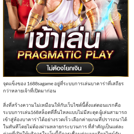
จุดแข็งของ 1688sagame อยู่ที่ระบบการเล่นบาคาร่าที่เสถียร
กว่าหลายเจ้าที่เปิดมาก่อน
สิ่งที่สร้างความไม่เหมือนให้กับเว็บไซต์นี้ตั้งแต่ตอนแรกคือ
ระบบการเล่น168สล็อตที่ลื่นไหลแบบไม่มีสะดุด ผู้เล่นสามารถ
เข้าสู่ห้องบาคาร่าได้อย่างรวดเร็ว เลือกค่ายเกมที่ปรารถนาได้
ในทันทีโดยไม่ต้องผ่านหลายกระบวนการ ที่สำคัญเป็นแต่ละ
ค่ายที่เปิดให้บริการในเว็บนี้มีการเชื่อมต่อแบบเรียลไทม์กับ