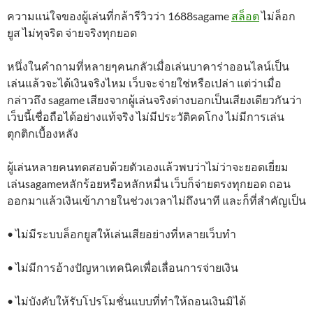
ความแน่ใจของผู้เล่นที่กล้ารีวิวว่า 1688sagame
สล็อต
ไม่ล็อก
ยูส ไม่ทุจริต จ่ายจริงทุกยอด
หนึ่งในคำถามที่หลายๆคนกลัวเมื่อเล่นบาคาร่าออนไลน์เป็น
เล่นแล้วจะได้เงินจริงไหม เว็บจะจ่ายใช่หรือเปล่า แต่ว่าเมื่อ
กล่าวถึง sagame เสียงจากผู้เล่นจริงต่างบอกเป็นเสียงเดียวกันว่า
เว็บนี้เชื่อถือได้อย่างแท้จริง ไม่มีประวัติคดโกง ไม่มีการเล่น
ตุกติกเบื้องหลัง
ผู้เล่นหลายคนทดสอบด้วยตัวเองแล้วพบว่าไม่ว่าจะยอดเยี่ยม
เล่นsagameหลักร้อยหรือหลักหมื่น เว็บก็จ่ายตรงทุกยอด ถอน
ออกมาแล้วเงินเข้าภายในช่วงเวลาไม่ถึงนาที และก็ที่สำคัญเป็น
• ไม่มีระบบล็อกยูสให้เล่นเสียอย่างที่หลายเว็บทำ
• ไม่มีการอ้างปัญหาเทคนิคเพื่อเลื่อนการจ่ายเงิน
• ไม่บังคับให้รับโปรโมชั่นแบบที่ทำให้ถอนเงินมิได้