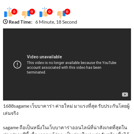
0
0
0
0
Read Time:
6 Minute, 18 Second
1688sagame เว็บบาคาร่า ค่ายใหม่ มาแรงที่สุด รับประกันโดยผู้
เล่นจริง
sagame ถือเป็นหนึ่งในเว็บบาคาร่าออนไลน์ที่น่าสังเกตที่สุดใน