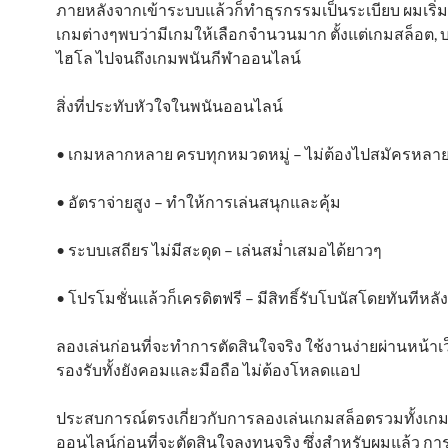
ภายหลังจากเข้าระบบแล้วก็ทำธุรกรรมเป็นระเบียบ ผมเริ
เกมต่างๆพบว่ามีเกมให้เลือกจำนวนมาก ตั้งแต่เกมสล็อต, 
ไฮโล ไปจนถึงเกมพนันกีฬาออนไลน์
สิ่งที่ประทับหัวใจในพนันออนไลน์
• เกมหลากหลาย ครบทุกหมวดหมู่ – ไม่ต้องไปสมัครหลาย
• อัตราจ่ายสูง – ทำให้การเล่นสนุกและคุ้ม
• ระบบเสถียร ไม่มีสะดุด – เล่นสม่ำเสมอได้ยาวๆ
• โปรโมชั่นแล้วก็เครดิตฟรี – มีสิทธิ์รับโบนัสโดยทันทีหลั
ลองเล่นก่อนที่จะทำการตัดสินใจจริง ใช้งานง่ายผ่านหน้าเว
รองรับทั้งยังคอมและมือถือ ไม่ต้องโหลดแอป
ประสบการณ์ตรงเกี่ยวกับการลองเล่นเกมสล็อตรวมทั้งเก
ออนไลน์ก่อนที่จะตัดสินใจลงทุนจริง ซึ่งสำหรับผมแล้ว ก