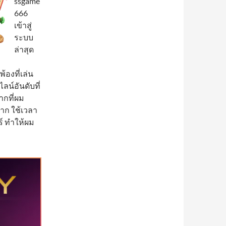
ssgame
666
เข้าสู่
ระบบ
ล่าสุด
้องที่เล่น
ลน์อันดับที่
ากที่ผม
าก ใช้เวลา
ร์ ทำให้ผม