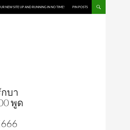
OUR NEW SITE UP AND RUNNING IN NO TIME!
PIN POSTS
ักบา
00 พูด
E666