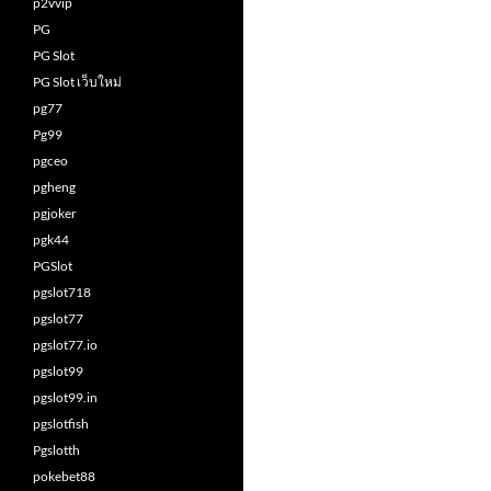
p2vvip
PG
PG Slot
PG Slot เว็บใหม่
pg77
Pg99
pgceo
pgheng
pgjoker
pgk44
PGSlot
pgslot718
pgslot77
pgslot77.io
pgslot99
pgslot99.in
pgslotfish
Pgslotth
pokebet88