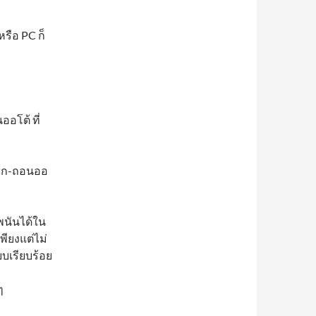
หรือ PC ก็
ออโต้ ที่
ฝาก-ถอนออ
พนันได้ใน
พียงแต่ไม่
ยบเรียบร้อย
ๆ