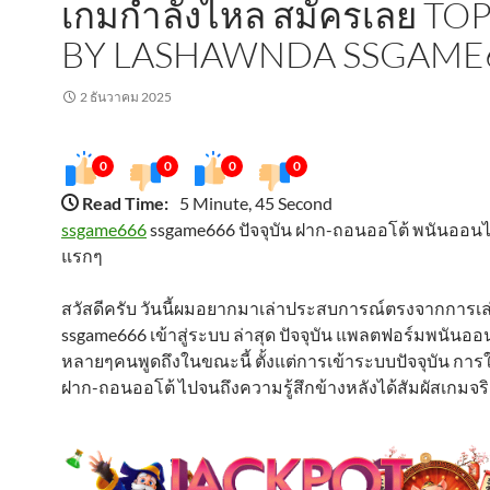
เกมกำลังไหล สมัครเลย TOP
BY LASHAWNDA SSGAME
2 ธันวาคม 2025
0
0
0
0
Read Time:
5 Minute, 45 Second
ssgame666
ssgame666 ปัจจุบัน ฝาก-ถอนออโต้ พนันออนไ
แรกๆ
สวัสดีครับ วันนี้ผมอยากมาเล่าประสบการณ์ตรงจากการเล
ssgame666 เข้าสู่ระบบ ล่าสุด ปัจจุบัน แพลตฟอร์มพนันออน
หลายๆคนพูดถึงในขณะนี้ ตั้งแต่การเข้าระบบปัจจุบัน กา
ฝาก-ถอนออโต้ ไปจนถึงความรู้สึกข้างหลังได้สัมผัสเกมจร