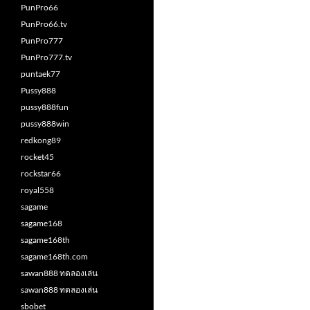
PunPro66
PunPro66.tv
PunPro777
PunPro777.tv
puntaek77
Pussy888
pussy888fun
pussy888win
redkong89
rocket45
rockstar66
royal558
sagame
sagame168
sagame168th
sagame168th.com
sawan888 ทดลองเล่น
sawan888 ทดลองเล่น
sbobet