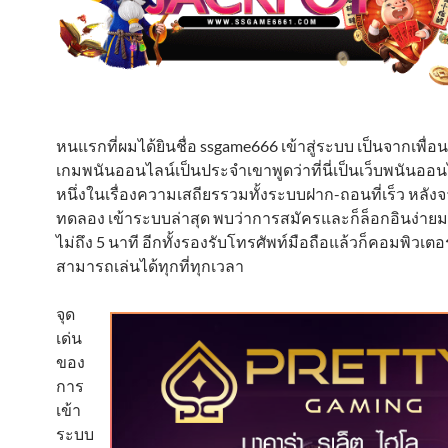
หนแรกที่ผมได้ยินชื่อ ssgame666 เข้าสู่ระบบ เป็นจากเพื่อนพ
เกมพนันออนไลน์เป็นประจำเขาพูดว่าที่นี่เป็นเว็บพนันออนไ
หนึ่งในเรื่องความเสถียรรวมทั้งระบบฝาก-ถอนที่เร็ว หลังจ
ทดลอง เข้าระบบล่าสุด พบว่าการสมัครและก็ล็อกอินง่ายม
ไม่ถึง 5 นาที อีกทั้งรองรับโทรศัพท์มือถือแล้วก็คอมพิวเตอ
สามารถเล่นได้ทุกที่ทุกเวลา
จุด
เด่น
ของ
การ
เข้า
ระบบ