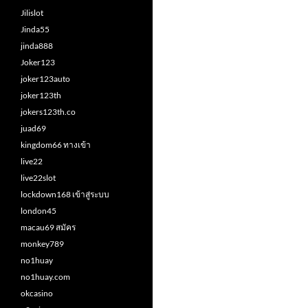
Jilislot
Jinda55
jinda888
Joker123
joker123auto
joker123th
jokers123th.co
juad69
kingdom66 ทางเข้า
live22
live22slot
lockdown168 เข้าสู่ระบบ
london45
macau69 สมัคร
monkey789
no1huay
no1huay.com
okcasino