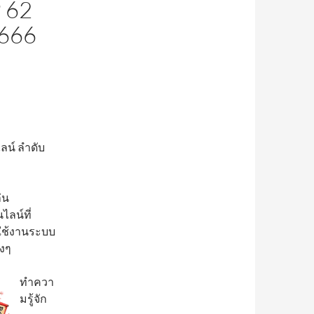
 62
666
ลน์ ลำดับ
่น
ไลน์ที่
รใช้งานระบบ
ิงๆ
ทำควา
มรู้จัก