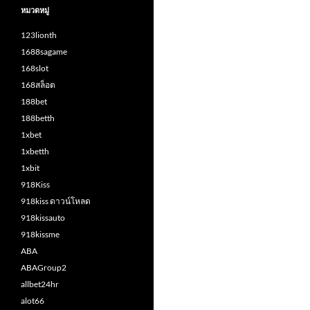
หมวดหมู่
123lionth
1688sagame
168slot
168สล็อต
188bet
188betth
1xbet
1xbetth
1xbit
918Kiss
918kiss ดาวน์โหลด
918kissauto
918kissme
ABA
ABAGroup2
allbet24hr
alot66