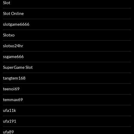
Slot
Slot Online
slotgame6666
Slotxo
slotxo24hr
ssgame666
SuperGame Slot
tangtem168
teenoi69
temmax69
ufa11k
ufa191
ufa89