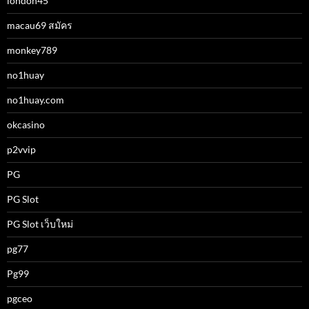
london45
macau69 สมัคร
monkey789
no1huay
no1huay.com
okcasino
p2vvip
PG
PG Slot
PG Slot เว็บใหม่
pg77
Pg99
pgceo