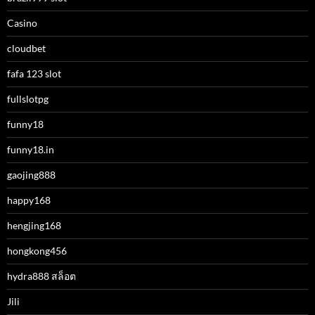
Casino
cloudbet
fafa 123 slot
fullslotpg
funny18
funny18.in
gaojing888
happy168
hengjing168
hongkong456
hydra888 สล็อต
Jili