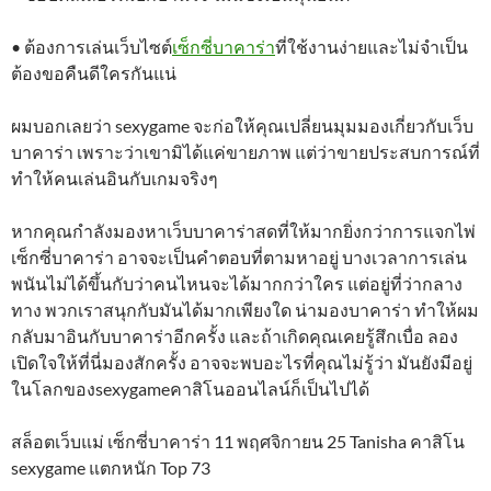
• ต้องการเล่นเว็บไซต์
เซ็กซี่บาคาร่า
ที่ใช้งานง่ายและไม่จำเป็น
ต้องขอคืนดีใครกันแน่
ผมบอกเลยว่า sexygame จะก่อให้คุณเปลี่ยนมุมมองเกี่ยวกับเว็บ
บาคาร่า เพราะว่าเขามิได้แค่ขายภาพ แต่ว่าขายประสบการณ์ที่
ทำให้คนเล่นอินกับเกมจริงๆ
หากคุณกำลังมองหาเว็บบาคาร่าสดที่ให้มากยิ่งกว่าการแจกไพ่
เซ็กซี่บาคาร่า อาจจะเป็นคำตอบที่ตามหาอยู่ บางเวลาการเล่น
พนันไม่ได้ขึ้นกับว่าคนไหนจะได้มากกว่าใคร แต่อยู่ที่ว่ากลาง
ทาง พวกเราสนุกกับมันได้มากเพียงใด น่ามองบาคาร่า ทำให้ผม
กลับมาอินกับบาคาร่าอีกครั้ง และถ้าเกิดคุณเคยรู้สึกเบื่อ ลอง
เปิดใจให้ที่นี่มองสักครั้ง อาจจะพบอะไรที่คุณไม่รู้ว่า มันยังมีอยู่
ในโลกของsexygameคาสิโนออนไลน์ก็เป็นไปได้
สล็อตเว็บแม่ เซ็กซี่บาคาร่า 11 พฤศจิกายน 25 Tanisha คาสิโน
sexygame แตกหนัก Top 73