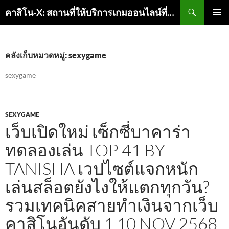
ค้นหา
คาสิโน-X: สถานที่ให้บริการเกมออนไลน์ที่ดีที่สุด
ข้าม
เมนูหลัก
ไป
ยัง
เนื้อหา
คลังเก็บหมวดหมู่: sexygame
sexygame
SEXYGAME
เว็บเปิดใหม่ เซ็กซี่บาคาร่า
ทดลองเล่น TOP 41 BY
TANISHA เวปไซต์แจกหนัก
เล่นสล็อตยังไงให้แตกทุกวัน?
รวมเทคนิคสายทำเงินจากเว็บ
คาสิโนอันดับ 1 10 NOV 2568