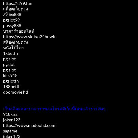
https://st99.fun
สล็อตเว็บตรง
สล็อต888
pgslot99
pussy888
บาคาร่าออนไลน์
https://www.slotxo24hr.win
สล็อตเว็บตรง
หนังโป๊ไทย
1xbetth
pg slot
pgslot
pg slot
kiss918
pgslotth
188betth
doomovie hd
เว็บสล็อตและบาคาร่าของโครตดีเว็บนี้เล่นแล้วรวยจัดๆ
918kiss
joker123
https://www.madoohd.com
sagame
joker123