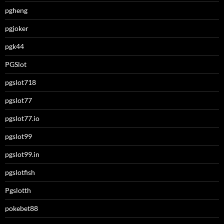
pgheng
pgjoker
pgk44
PGSlot
pgslot718
pgslot77
pgslot77.io
pgslot99
pgslot99.in
pgslotfish
Pgslotth
pokebet88