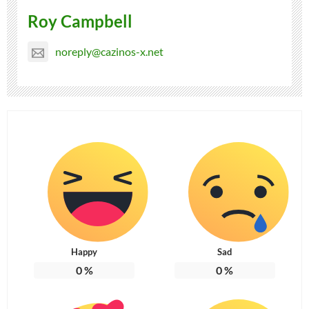
Roy Campbell
noreply@cazinos-x.net
Happy
Sad
0
%
0
%