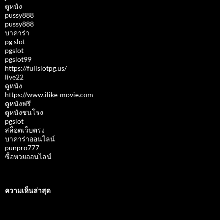
ดูหนัง
pussy888
pussy888
บาคาร่า
pg slot
pgslot
pgslot99
https://fullslotpg.us/
live22
ดูหนัง
https://www.ilike-movie.com
ดูหนังฟรี
ดูหนังชนโรง
pgslot
สล็อตเว็บตรง
บาคาร่าออนไลน์
punpro777
ซื้อหวยออนไลน์
ความเห็นล่าสุด