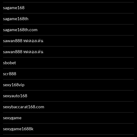
sagame168
sagame168th
sagame168th.com
sawan888 ทดลองเล่น
sawan888 ทดลองเล่น
sbobet
scr888
sexy168vip
sexyauto168
sexybaccarat168.com
sexygame
sexygame1688k