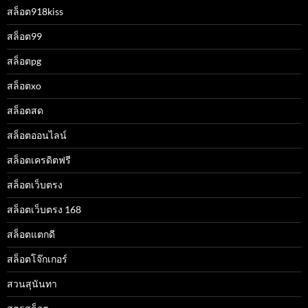
สล็อต918kiss
สล็อต99
สล็อตpg
สล็อตxo
สล็อตสด
สล็อตออนไลน์
สล็อตเครดิตฟรี
สล็อตเว็บตรง
สล็อตเว็บตรง 168
สล็อตแตกดี
สล็อตโจ๊กเกอร์
สวนสุนันทา