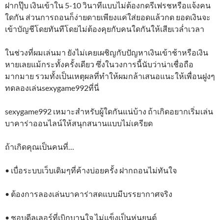
ฝากปุ๊บ เงินเข้าใน 5-10 วินาทีแบบไม่ต้องกดรีเฟรชหรือแจ้งคน
ใดกัน ส่วนการถอนก็ง่ายดายเพียงแค่ใส่ยอดแล้วกด ยอดเงินจะ
เข้าบัญชีโดยทันทีโดยไม่ต้องคุยกับคนใดกันให้เสียเวล่ำเวลา
ในช่วงที่ผมเล่นมา ยังไม่เคยเผชิญกับปัญหาเงินเข้าช้าหรือเงิน
หายเลยแม้กระทั้งครั้งเดียว ซึ่งในวงการนี้นับว่าน่าเชื่อถือ
มากมาย รวมทั้งเป็นเหตุผลที่ทำให้ผมกล้าเสนอแนะให้เพื่อนฝูงๆ
ทดลองเล่นsexygame992ที่นี่
sexygame992 เหมาะสำหรับผู้ใดกันแน่บ้าง ถ้าเกิดอยากเริ่มเล่น
บาคาร่าออนไลน์ให้สนุกสนานแบบไม่เครียด
ถ้าเกิดคุณเป็นคนที่…
• เบื่อระบบเว็บเดิมๆที่ค้างบ่อยครั้ง ฝากถอนไม่ทันใจ
• ต้องการลองเล่นบาคาร่าสดแบบมีบรรยากาศจริง
• ชอบดีลเลอร์ที่เบิกบานใจ ไม่แข็งเป็นหุ่นยนต์