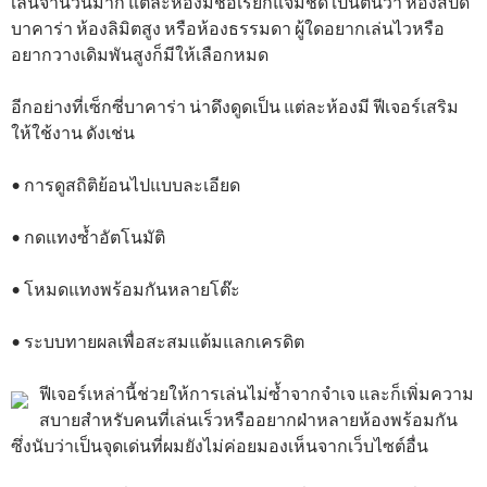
เล่นจำนวนมาก แต่ละห้องมีชื่อเรียกแจ่มชัด เป็นต้นว่า ห้องสปีด
บาคาร่า ห้องลิมิตสูง หรือห้องธรรมดา ผู้ใดอยากเล่นไวหรือ
อยากวางเดิมพันสูงก็มีให้เลือกหมด
อีกอย่างที่เซ็กซี่บาคาร่า น่าดึงดูดเป็น แต่ละห้องมี ฟีเจอร์เสริม
ให้ใช้งาน ดังเช่น
• การดูสถิติย้อนไปแบบละเอียด
• กดแทงซ้ำอัตโนมัติ
• โหมดแทงพร้อมกันหลายโต๊ะ
• ระบบทายผลเพื่อสะสมแต้มแลกเครดิต
ฟีเจอร์เหล่านี้ช่วยให้การเล่นไม่ซ้ำจากจำเจ และก็เพิ่มความ
สบายสำหรับคนที่เล่นเร็วหรืออยากฝ่าหลายห้องพร้อมกัน
ซึ่งนับว่าเป็นจุดเด่นที่ผมยังไม่ค่อยมองเห็นจากเว็บไซต์อื่น