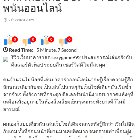
พนันออนไลน์
2 ธันวาคม 2025
0
0
0
0
Read Time:
5 Minute, 7 Second
รีวิวเว็บบาคาร่าสด sexygame992 ประสบการณ์เล่นจริงกับ
ดีลเลอร์ตัวท็อป ระบบลื่น เซอร์วิสดี ไม่มีสะดุด
คนจำนวนไม่น้อยที่เล่นบาคาร่าออนไลน์น่าจะรู้เรื่องความรู้สึก
ลักษณะเดียวกับผม เป็นเล่นไปนานๆกับเว็บไซต์เดิมๆมันเริ่มซ้ำ
จากจำเจ ทั้งยังภาพที่กระตุก ดีลเลอร์หน้านิ่ง บรรยากาศแห้งๆที่
เหมือนนั่งอยู่ภายในห้องสี่เหลี่ยมเย็นๆจนกระทั่งบางทีก็ไม่มี
อารมณ์
ผมเองก็แบบเดียวกัน เล่นเว็บไซต์เดิมจนกระทั่งรู้สึกว่า เริ่มไม่อิน
กับเกม ทั้งที่ก่อนหน้าที่ผ่านมาเคยติดมาก จนตราบเท่าเพื่อนฝูง