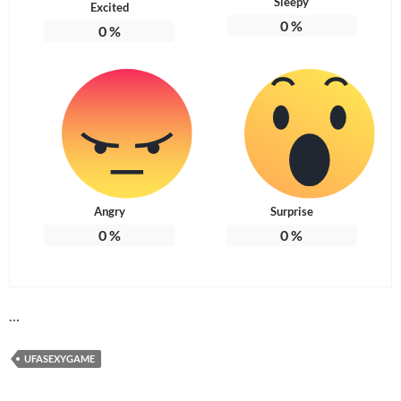
Sleepy
Excited
0
%
0
%
Angry
Surprise
0
%
0
%
…
UFASEXYGAME