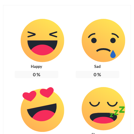
Happy
Sad
0
%
0
%