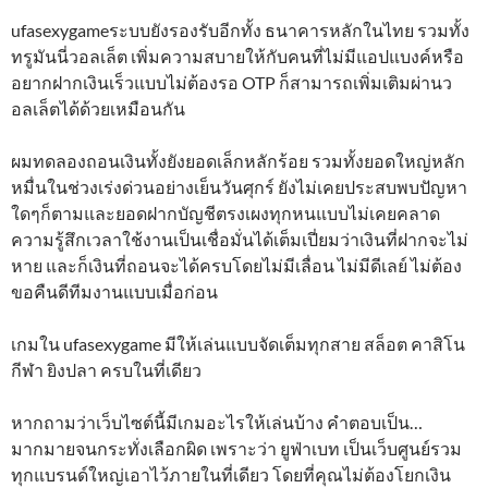
ufasexygameระบบยังรองรับอีกทั้ง ธนาคารหลักในไทย รวมทั้ง
ทรูมันนี่วอลเล็ต เพิ่มความสบายให้กับคนที่ไม่มีแอปแบงค์หรือ
อยากฝากเงินเร็วแบบไม่ต้องรอ OTP ก็สามารถเพิ่มเติมผ่านว
อลเล็ตได้ด้วยเหมือนกัน
ผมทดลองถอนเงินทั้งยังยอดเล็กหลักร้อย รวมทั้งยอดใหญ่หลัก
หมื่นในช่วงเร่งด่วนอย่างเย็นวันศุกร์ ยังไม่เคยประสบพบปัญหา
ใดๆก็ตามและยอดฝากบัญชีตรงเผงทุกหนแบบไม่เคยคลาด
ความรู้สึกเวลาใช้งานเป็นเชื่อมั่นได้เต็มเปี่ยมว่าเงินที่ฝากจะไม่
หาย และก็เงินที่ถอนจะได้ครบโดยไม่มีเลื่อน ไม่มีดีเลย์ ไม่ต้อง
ขอคืนดีทีมงานแบบเมื่อก่อน
เกมใน ufasexygame มีให้เล่นแบบจัดเต็มทุกสาย สล็อต คาสิโน
กีฬา ยิงปลา ครบในที่เดียว
หากถามว่าเว็บไซต์นี้มีเกมอะไรให้เล่นบ้าง คำตอบเป็น…
มากมายจนกระทั่งเลือกผิด เพราะว่า ยูฟ่าเบท เป็นเว็บศูนย์รวม
ทุกแบรนด์ใหญ่เอาไว้ภายในที่เดียว โดยที่คุณไม่ต้องโยกเงิน