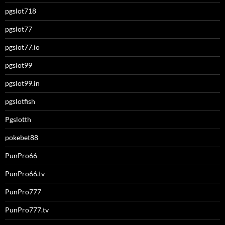
pgslot718
pgslot77
pgslot77.io
pgslot99
pgslot99.in
pgslotfish
Pgslotth
pokebet88
PunPro66
PunPro66.tv
PunPro777
PunPro777.tv