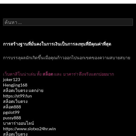
ค้นหา
สำหรับ:
การสร้างฐานที่มั่นคงในการเงินเป็นการลงทุนที่มีคุณค่าที่สุด
การบรรลุผลมักเกิดขึ้นเมื่อคุณก้าวออกไปนอกเขตของความสบายสบาย
เว็บคาสิโนน่าเล่น ทั้ง
สล็อต
และ
บาคาร่า
ตึงจริงแตกบ่อยมาก
joker123
Hengjing168
สล็อตเว็บตรง แตกง่าย
https://st99.fun
สล็อตเว็บตรง
สล็อต888
pgslot99
pussy888
บาคาร่าออนไลน์
https://www.slotxo24hr.win
สล็อตเว็บตรง