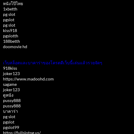
หนังโป๊ไทย
1xbetth
pg slot
pgslot
pg slot
kiss918
pgslotth
188betth
doomovie hd
เว็บสล็อตและบาคาร่าของโครตดีเว็บนี้เล่นแล้วรวยจัดๆ
918kiss
joker123
https://www.madoohd.com
sagame
joker123
ดูหนัง
pussy888
pussy888
บาคาร่า
pg slot
pgslot
pgslot99
https://fullslotpg.us/