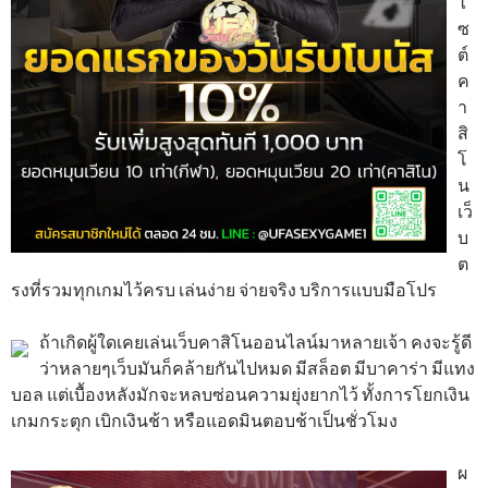
ไ
ซ
ต์
ค
า
สิ
โ
น
เว็
บ
ต
รงที่รวมทุกเกมไว้ครบ เล่นง่าย จ่ายจริง บริการแบบมือโปร
ถ้าเกิดผู้ใดเคยเล่นเว็บคาสิโนออนไลน์มาหลายเจ้า คงจะรู้ดี
ว่าหลายๆเว็บมันก็คล้ายกันไปหมด มีสล็อต มีบาคาร่า มีแทง
บอล แต่เบื้องหลังมักจะหลบซ่อนความยุ่งยากไว้ ทั้งการโยกเงิน
เกมกระตุก เบิกเงินช้า หรือแอดมินตอบช้าเป็นชั่วโมง
ผ