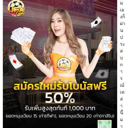
ม
เอ
งก็
ผ่า
น
ป
ระ
ส
บ
ก
า
ร
ณ์
เห
ล่
า
นี้
ม
า