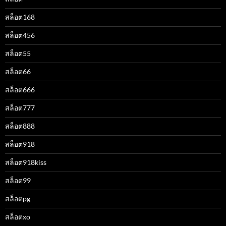
สล็อต168
สล็อต456
สล็อต55
สล็อต66
สล็อต666
สล็อต777
สล็อต888
สล็อต918
สล็อต918kiss
สล็อต99
สล็อตpg
สล็อตxo