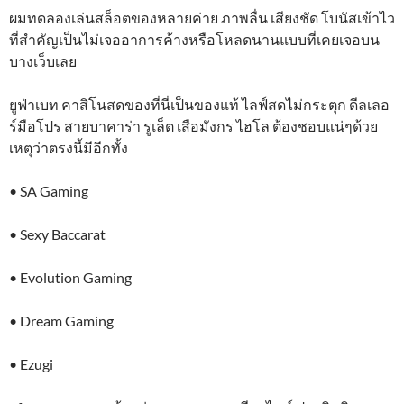
ผมทดลองเล่นสล็อตของหลายค่าย ภาพลื่น เสียงชัด โบนัสเข้าไว
ที่สำคัญเป็นไม่เจออาการค้างหรือโหลดนานแบบที่เคยเจอบน
บางเว็บเลย
ยูฟ่าเบท คาสิโนสดของที่นี่เป็นของแท้ ไลฟ์สดไม่กระตุก ดีลเลอ
ร์มือโปร สายบาคาร่า รูเล็ต เสือมังกร ไฮโล ต้องชอบแน่ๆด้วย
เหตุว่าตรงนี้มีอีกทั้ง
• SA Gaming
• Sexy Baccarat
• Evolution Gaming
• Dream Gaming
• Ezugi