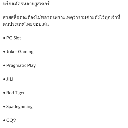
หรือสมัครหลายยูสเซอร์
สายสล็อตจะต้องไม่พลาด เพราะเหตุว่ารวมค่ายดังไว้ทุกเจ้าที่
คนประเทศไทยชอบเล่น
• PG Slot
• Joker Gaming
• Pragmatic Play
• JILI
• Red Tiger
• Spadegaming
• CQ9