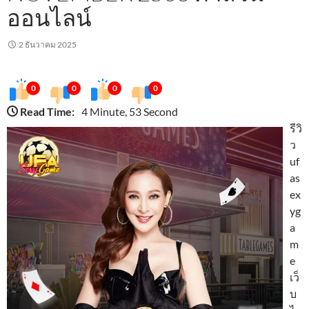
ออนไลน์
2 ธันวาคม 2025
0
0
0
0
Read Time:
4 Minute, 53 Second
รีวิ
ว
uf
as
ex
yg
a
m
e
เว็
บ