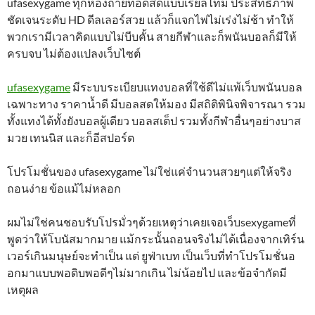
ufasexygame ทุกห้องถ่ายทอดสดแบบเรียลไทม์ ประสิทธิภาพ
ชัดเจนระดับ HD ดีลเลอร์สวย แล้วก็แจกไพ่ไม่เร่งไม่ช้า ทำให้
พวกเรามีเวลาคิดแบบไม่บีบคั้น สายกีฬาและก็พนันบอลก็มีให้
ครบจบ ไม่ต้องแปลงเว็บไซต์
ufasexygame
มีระบบระเบียบแทงบอลที่ใช้ดีไม่แพ้เว็บพนันบอล
เฉพาะทาง ราคาน้ำดี มีบอลสดให้มอง มีสถิติพินิจพิจารณา รวม
ทั้งแทงได้ทั้งยังบอลผู้เดียว บอลสเต็ป รวมทั้งกีฬาอื่นๆอย่างบาส
มวย เทนนิส และก็อีสปอร์ต
โปรโมชั่นของ ufasexygame ไม่ใช่แค่จำนวนสวยๆแต่ให้จริง
ถอนง่าย ข้อแม้ไม่หลอก
ผมไม่ใช่คนชอบรับโปรมั่วๆด้วยเหตุว่าเคยเจอเว็บsexygameที่
พูดว่าให้โบนัสมากมาย แม้กระนั้นถอนจริงไม่ได้เนื่องจากเทิร์น
เวอร์เกินมนุษย์จะทำเป็น แต่ ยูฟ่าเบท เป็นเว็บที่ทำโปรโมชั่นอ
อกมาแบบพอดิบพอดีๆไม่มากเกิน ไม่น้อยไป และข้อจำกัดมี
เหตุผล