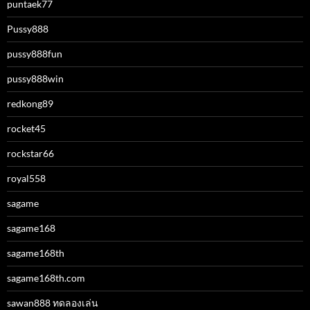
puntaek77
Pussy888
pussy888fun
pussy888win
redkong89
rocket45
rockstar66
royal558
sagame
sagame168
sagame168th
sagame168th.com
sawan888 ทดลองเล่น