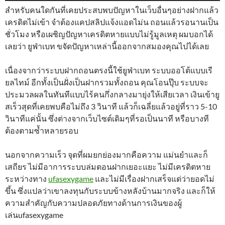
สำหรับคนใดกันที่เคยประสบพบปัญหาในเว็บอื่นๆอย่างฝากแล้ว
เครดิตไม่เข้า จำต้องแคปสลิปแจ้งแอดไม่น ถอนแล้วรอนานเป็น
ชั่วโมง หรือเผชิญปัญหาเครดิตหายแบบไม่รู้มูลเหตุ ผมบอกได้
เลยว่า ยูฟ่าเบท ขจัดปัญหาเหล่านี้ออกจากสมองคุณไปได้เลย
เนื่องจากว่าระบบฝากถอนตรงนี้ใช้ยูฟ่าเบท ระบบออโต้แบบเรี
ยลไทม์ อีกทั้งเป็นฝั่งเป็นฝากรวมทั้งถอน คุณโอนปุ๊บ ระบบจะ
ประมวลผลในทันทีแบบไร้คนกึ่งกลางมายุ่งให้เสียเวลา เงินเข้ายู
สเร็วสุดที่เคยพบคือไม่ถึง 3 วินาที แล้วก็เฉลี่ยแล้วอยู่ที่ราว 5-10
วินาทีแค่นั้น ซึ่งต่างจากเว็บไซต์เดิมๆที่รอเป็นนาที หรือบางที
ต้องตามซ้ำหลายรอบ
นอกจากความเร็ว จุดที่ผมยกย่องมากคือความ แม่นยำและก็
เสถียร ไม่มีอาการระบบล่มตอนฝากเยอะแยะ ไม่มีเครดิตหาย
ระหว่างทาง
ufasexygame
และไม่มีเรื่องฝากเสร็จแต่ว่ายอดไม่
ขึ้น ซึ่งแปลว่าเขาลงทุนกับระบบข้างหลังบ้านมากจริง และก็ให้
ความสำคัญกับความปลอดภัยทางด้านการเงินของผู้
เล่นufasexygame