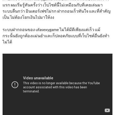
แรก ผมเริ่มรู้ทันครั้งว่า เว็บไซต์นี้ไม่เหมือนกับที่เคยเล่นมา
ระบบลื่นกว่า อินเตอร์เฟซไม่รก ฝากถอนเร็วทันใจ และที่สำคัญ
เป็น ไม่ต้องโยกเงินไปมาให้งง
ระบบฝากถอนของ ufasexygame ไม่ได้มีดีเพียงแค่เร็ว แม้
กระนั้นยังถูกต้องแม่นยำและก็ปลอดภัยแบบที่เว็บไซต์อื่นยังทำ
ไม่ได้