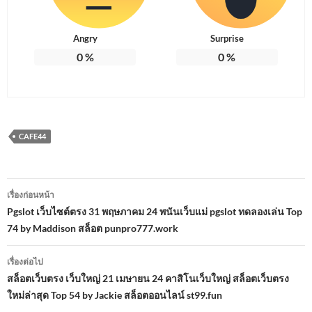
Angry
Surprise
0
%
0
%
CAFE44
เมนู
เรื่องก่อนหน้า
นำทาง
Pgslot เว็บไซต์ตรง 31 พฤษภาคม 24 พนันเว็บแม่ pgslot ทดลองเล่น Top
74 by Maddison สล็อต punpro777.work
เรื่อง
เรื่องต่อไป
สล็อตเว็บตรง เว็บใหญ่ 21 เมษายน 24 คาสิโนเว็บใหญ่ สล็อตเว็บตรง
ใหม่ล่าสุด Top 54 by Jackie สล็อตออนไลน์ st99.fun