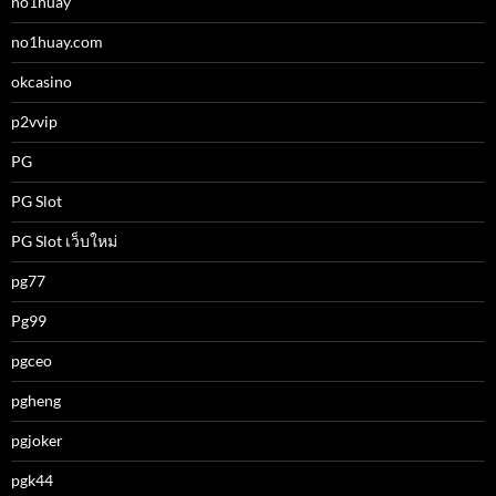
no1huay
no1huay.com
okcasino
p2vvip
PG
PG Slot
PG Slot เว็บใหม่
pg77
Pg99
pgceo
pgheng
pgjoker
pgk44