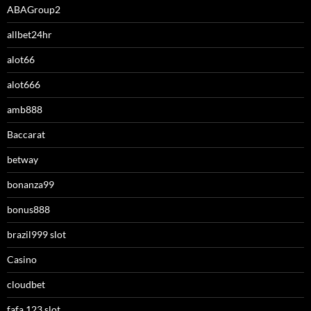
ABAGroup2
allbet24hr
alot66
alot666
amb888
Baccarat
betway
bonanza99
bonus888
brazil999 slot
Casino
cloudbet
fafa 123 slot