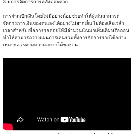
3. มีการจัดการการคลังที่สะดวก
การฝากเบิกเงินโดยไม่มีอย่างน้อยช่วยทำให้ผู้เล่นสามารถ
จัดการการเงินของตนเองได้อย่างไม่ยากเย็น ไม่ต้องเสียเวล่ำ
เวลาสำหรับเพื่อการรอคอยให้มีจำนวนเงินมาเพิ่มเติมหรือถอน
ทำให้สามารถวางแผนการเล่นรวมทั้งการจัดการรายได้อย่าง
เหมาะควรตามความอยากได้ของตน