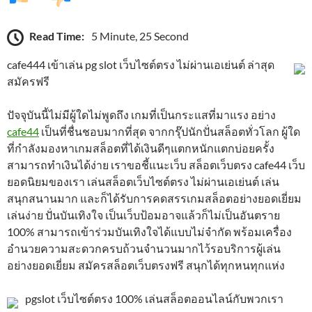
Read Time:
5 Minute, 25 Second
cafe444 เข้าเล่น pg slot เว็บไซต์ตรง ไม่ผ่านเอเย่นต์ ล่าสุด
สมัครฟรี
ปัจจุบันนี้ไม่มีผู้ใดไม่พูดถึง เกมที่เป็นกระแสที่มาแรง อย่าง
cafe44
เป็นที่ชื่นชอบมากที่สุด จากกรุ๊ปนักปั่นสล็อตทั่วโลก ผู้ใด
ที่กำลังมองหาเกมสล็อตที่ได้เงินดีๆแตกหนักแตกบ่อยครั้ง
สามารถทำเงินได้ง่าย เราขอชี้แนะเว็บ สล็อตเว็บตรง cafe44 เว็บ
ยอดนิยมของเรา เล่นสล็อตเว็บไซต์ตรง ไม่ผ่านเอเย่นต์ เล่น
สนุกสนานมาก และก็ได้รับการคดสรรเกมสล็อตอย่างยอดเยี่ยม
เล่นง่าย ปั่นบันเทิงใจ เป็นเว็บป้อมอาจแล้วก็ไม่เป็นอันตราย
100% สามารถเข้าร่วมบันเทิงใจได้แบบไม่จำกัด พร้อมเครื่อง
อำนวยความสะดวกครบถ้วนจำนวนมากไว้รอบริการผู้เล่น
อย่างยอดเยี่ยม สมัครสล็อตเว็บตรงฟรี สนุกได้ทุกหนทุกแห่ง
pgslot เว็บไซต์ตรง 100% เล่นสล็อตออนไลน์กับพวกเรา