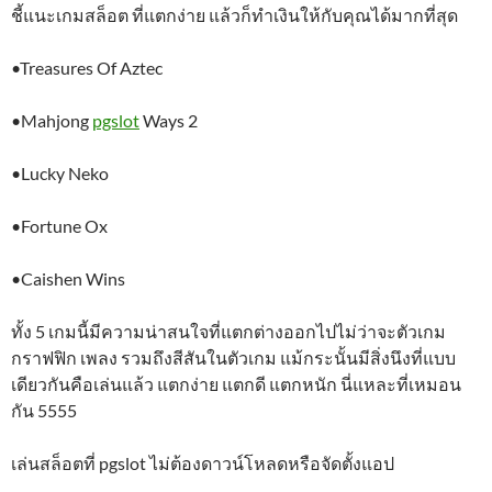
ชี้แนะเกมสล็อต ที่แตกง่าย แล้วก็ทำเงินให้กับคุณได้มากที่สุด
•Treasures Of Aztec
•Mahjong
pgslot
Ways 2
•Lucky Neko
•Fortune Ox
•Caishen Wins
ทั้ง 5 เกมนี้มีความน่าสนใจที่แตกต่างออกไปไม่ว่าจะตัวเกม
กราฟฟิก เพลง รวมถึงสีสันในตัวเกม แม้กระนั้นมีสิ่งนึงที่แบบ
เดียวกันคือเล่นแล้ว แตกง่าย แตกดี แตกหนัก นี่แหละที่เหมอน
กัน 5555
เล่นสล็อตที่ pgslot ไม่ต้องดาวน์โหลดหรือจัดตั้งแอป