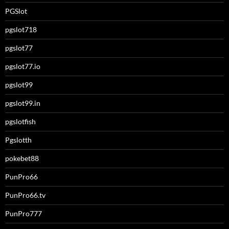
PGSlot
pgslot718
pgslot77
pgslot77.io
pgslot99
pgslot99.in
pgslotfish
Pgslotth
pokebet88
PunPro66
PunPro66.tv
PunPro777