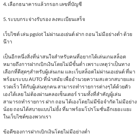
4. เลือกธนาคารแล้วกรอก เลขที่บัญชี
5. ระบบกระจ่างรับรอง ลงทะเบียนเสร็จ
เว็บไซต์ เล่น pgslot ไม่ผ่านเอเย่นต์ ฝาก ถอน ไม่มีอย่างต่ำ ด้วย
น๊าา
เป็นอีกหนึ่งสิ่งที่น่าสนใจสำหรับคนที่อยากได้เล่นเกมสล็อต
หมายถึงการฝากเบิกเงินโดยไม่มีขั้นต่ำ เพราะเหตุว่าเป็นทาง
เลือกที่ดีสุดๆสำหรับผู้เล่นเกม และเว็บสล็อตไม่ผ่านเอเย่นต์ ที่มา
พร้อมระบบ AUTO ที่นำสมัย เพื่ออำนวยความสะดวกสบายและ
รวดเร็ว ให้กับผู้เล่นทุกคน สามารถทำรายการต่างๆได้ด้วยตัว
เองได้เลย ไม่ต้องผ่านคลอเซ็นเตอร์ รวมทั้งที่สำคัญผู้เล่น
สามารถทำรายการ ฝาก ถอน ได้เองโดยไม่มีข้อจำกัด ไม่มีอย่าง
น้อย ถอนได้สบายแบบไม่ยั้ง ที่มาพร้อมโปรโมชั่นอีกเยอะแยะ
ในเว็บไซต์ของพวกเรา
ข้อดีของการฝากเบิกเงินโดยไม่มีอย่างต่ำ