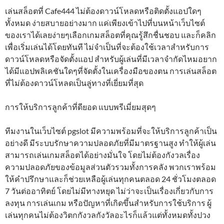
เล่นสล็อตที่ Cafe444 ไม่ต้องดาวน์โหลดหรือติดตั้งแอปใดๆ
ทั้งหมด ง่ายสบายอย่างมาก แค่เพียงเข้าไปที่บนหน้าเว็บไซต์
ของเราได้เลยง่ายๆเลือกเกมสล็อตที่คุณรู้สึกชื่นชอบ และก็คลิก
เพื่อเริ่มเล่นได้โดยทันที ไม่จำเป็นที่จะต้องใช้เวลาสำหรับการ
ดาวน์โหลดหรือจัดตั้งแอป สำหรับผู้เล่นที่มีเวลาจำกัดไหมอยาก
ได้มีแอปพลิเคชันใดๆที่จัดตั้งในเครื่องมือของตน การเล่นสล็อต
ที่ไม่ต้องดาวน์โหลดเป็นลู่ทางที่เยี่ยมที่สุด
การให้บริการลูกค้าที่ดียอด แบบพรีเมี่ยมสุดๆ
ทีมงานในเว็บไซต์ pgslot มีความพร้อมที่จะให้บริการลูกค้าเป็น
อย่างดี มีระบบรักษาความปลอดภัยที่มีมาตรฐานสูง ทำให้ผู้เล่น
สามารถเล่นเกมสล็อตได้อย่างมั่นใจ โดยไม่ต้องกังวลเรื่อง
ความปลอดภัยของข้อมูลส่วนตัวรวมทั้งการคลัง พวกเราพร้อม
ให้คำปรึกษาและก็ช่วยเหลือผู้เล่นทุกคนตลอด 24 ชั่วโมงตลอด
7 วันต่ออาทิตย์ โดยไม่มีทางหยุด ไม่ว่าจะเป็นเรื่องเกี่ยวกับการ
ลงทุน การเล่นเกม หรือปัญหาที่เกิดขึ้นสำหรับการใช้บริการ ผู้
เล่นทุกคนไม่ต้องวิตกกังวลกังวัลอะไรก็แล้วแต่ทั้งหมดทั้งปวง