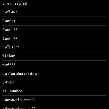
บาคาร่าออนไลน์
บุหรีไฟฟ้า
ปั่นสล็อต
ปั่นแตก66
ปั่นแตก77
ปั่นโปร777
พีจีสล็อต
พุซซี่888
มหาวิทยาลัยสวนสุนันทา
ยูฟ่าเบท
รวมเกมสล็อต
สมัครสมาชิก lotto432
สมัครสมาชิก lotto432