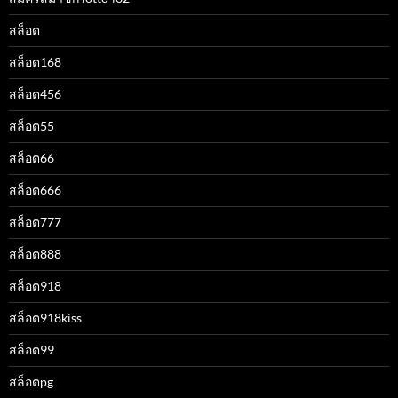
สล็อต
สล็อต168
สล็อต456
สล็อต55
สล็อต66
สล็อต666
สล็อต777
สล็อต888
สล็อต918
สล็อต918kiss
สล็อต99
สล็อตpg