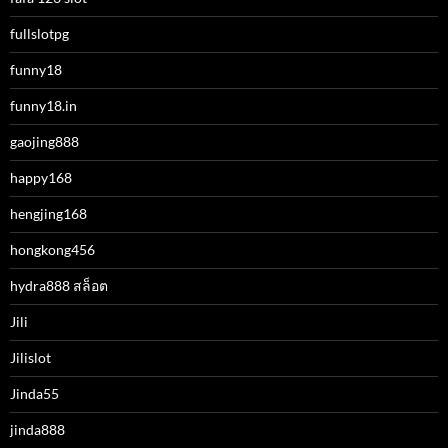
fullslotpg
funny18
funny18.in
gaojing888
happy168
hengjing168
hongkong456
hydra888 สล็อต
Jili
Jilislot
Jinda55
jinda888