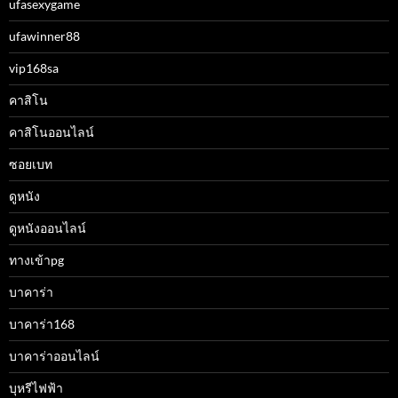
ufasexygame
ufawinner88
vip168sa
คาสิโน
คาสิโนออนไลน์
ซอยเบท
ดูหนัง
ดูหนังออนไลน์
ทางเข้าpg
บาคาร่า
บาคาร่า168
บาคาร่าออนไลน์
บุหรีไฟฟ้า