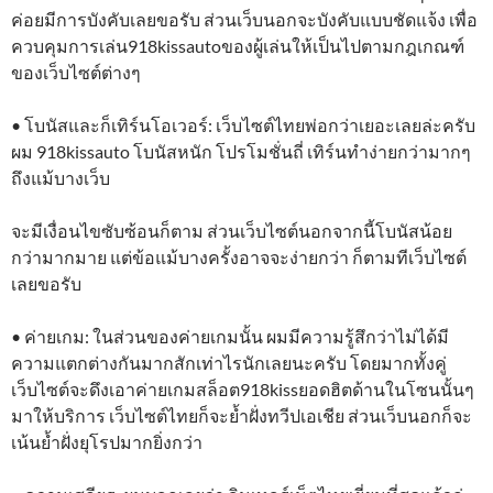
ค่อยมีการบังคับเลยขอรับ ส่วนเว็บนอกจะบังคับแบบชัดแจ้ง เพื่อ
ควบคุมการเล่น918kissautoของผู้เล่นให้เป็นไปตามกฎเกณฑ์
ของเว็บไซต์ต่างๆ
• โบนัสและก็เทิร์นโอเวอร์: เว็บไซต์ไทยพ่อกว่าเยอะเลยล่ะครับ
ผม 918kissauto โบนัสหนัก โปรโมชั่นถี่ เทิร์นทำง่ายกว่ามากๆ
ถึงแม้บางเว็บ
จะมีเงื่อนไขซับซ้อนก็ตาม ส่วนเว็บไซต์นอกจากนี้โบนัสน้อย
กว่ามากมาย แต่ข้อแม้บางครั้งอาจจะง่ายกว่า ก็ตามทีเว็บไซต์
เลยขอรับ
• ค่ายเกม: ในส่วนของค่ายเกมนั้น ผมมีความรู้สึกว่าไม่ได้มี
ความแตกต่างกันมากสักเท่าไรนักเลยนะครับ โดยมากทั้งคู่
เว็บไซต์จะดึงเอาค่ายเกมสล็อต918kissยอดฮิตด้านในโซนนั้นๆ
มาให้บริการ เว็บไซต์ไทยก็จะย้ำฝั่งทวีปเอเชีย ส่วนเว็บนอกก็จะ
เน้นย้ำฝั่งยุโรปมากยิ่งกว่า