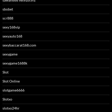
sawan888 ทดลองเล่น
sbobet
scr888
sexy168vip
sexyauto168
sexybaccarat168.com
sexygame
sexygame1688k
Slot
Slot Online
slotgame6666
Slotxo
slotxo24hr