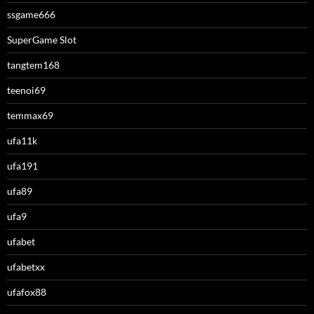
ssgame666
SuperGame Slot
tangtem168
teenoi69
temmax69
ufa11k
ufa191
ufa89
ufa9
ufabet
ufabetxx
ufafox88