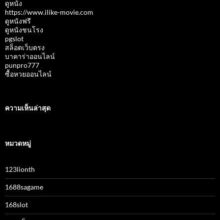
ดูหนัง
https://www.ilike-movie.com
ดูหนังฟรี
ดูหนังชนโรง
pgslot
สล็อตเว็บตรง
บาคาร่าออนไลน์
punpro777
ซื้อหวยออนไลน์
ความเห็นล่าสุด
หมวดหมู่
123lionth
1688sagame
168slot