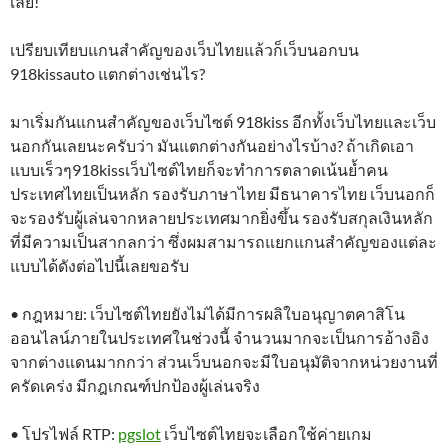
เลย!
เปรียบเทียบแกนสำคัญของเว็บไทยแล้วก็เว็บนอกบน
918kissauto แตกต่างเช่นไร?
มาเริ่มกันแกนสำคัญของเว็บไซต์ 918kiss อีกทั้งเว็บไทยและเว็บ
นอกกันเลยนะครับว่า มันแตกต่างกันอย่างไรบ้าง? ถ้าเกิดเอา
แบบเร็วๆ918kissเว็บไซต์ไทยก็จะทำการตลาดเน้นย้ำคน
ประเทศไทยเป็นหลัก รองรับภาษาไทย มีธนาคารไทย เว็บนอกก็
จะรองรับผู้เล่นจากหลายประเทศมากยิ่งขึ้น รองรับสกุลเงินหลัก
ที่มีความเป็นสากลกว่า ซึ่งผมสามารถแยกแกนสำคัญของแต่ละ
แบบได้ดังต่อไปนี้เลยขอรับ
• กฎหมาย: เว็บไซต์ไทยยังไม่ได้มีการผลิใบอนุญาตคาสิโน
ออนไลน์ภายในประเทศในช่วงนี้ จำนวนมากจะเป็นการอ้างอิง
จากต่างแดนมากกว่า ส่วนเว็บนอกจะมีใบอนุมัติจากหน่วยงานที่
ครัดเคร่ง มีกฎเกณฑ์ปกป้องผู้เล่นจริง
• โปรไฟล์ RTP:
pgslot
เว็บไซต์ไทยจะเลือกใช้ค่ายเกม