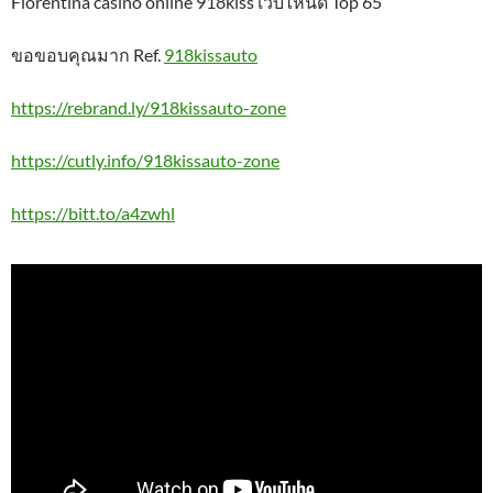
Florentina casino online 918kiss เว็บไหนดี Top 65
ขอขอบคุณมาก Ref.
918kissauto
https://rebrand.ly/918kissauto-zone
https://cutly.info/918kissauto-zone
https://bitt.to/a4zwhl