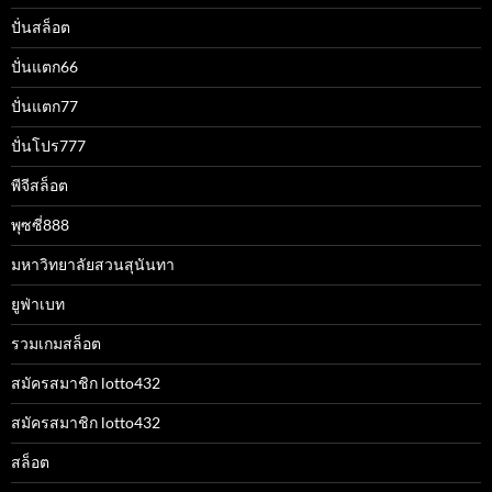
ปั่นสล็อต
ปั่นแตก66
ปั่นแตก77
ปั่นโปร777
พีจีสล็อต
พุซซี่888
มหาวิทยาลัยสวนสุนันทา
ยูฟ่าเบท
รวมเกมสล็อต
สมัครสมาชิก lotto432
สมัครสมาชิก lotto432
สล็อต