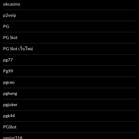
okcasino
p2vvip
PG
PG Slot
PG Slot เว็บใหม่
pg77
Pg99
pgceo
pgheng
pgjoker
pgk44
PGSlot
pgslot718