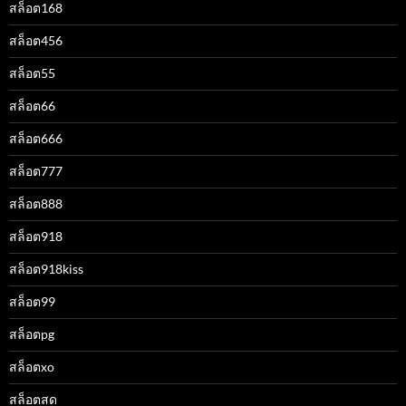
สล็อต168
สล็อต456
สล็อต55
สล็อต66
สล็อต666
สล็อต777
สล็อต888
สล็อต918
สล็อต918kiss
สล็อต99
สล็อตpg
สล็อตxo
สล็อตสด