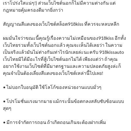
เราโปร่งใสแน่ๆ!) ส่วนเว็บไซต์นอกก็ไม่มีความต่างกัน แต่
กฎหมายคุ้มครองดีมากยิ่งกว่า
สัญญาณสีแดงของเว็บไซต์สล็อต918kiss ที่ควรจะหลบหลีก
ผมมั่นใจว่าขณะนี้คุณรู้เรื่องความไม่เหมือนของ918kiss อีกทั้ง
เว็บไทยรวมทั้งเว็บไซต์นอกแล้ว คุณจะเห็นได้เลยว่า ในความ
เป็นจริงแล้วมันไม่ต่างกันเท่าไรนักเลยล่ะนะครับ 918kissauto
เว็บไทยมิได้มีอะไรที่สู้เว็บไซต์นอกไม่ได้ เพียงแต่ว่า ถ้าคุณ
อยากใช้งานเว็บไซต์ที่มีมาตรฐานและความปลอดภัยสูงล่ะก็
คุณจำเป็นต้องเลี่ยงสีแดงของเว็บไซต์เหล่านี้ไปเลย!
• ไม่บอกใบอนุมัติ ใช้โลโก้ของหน่วยงานแบบมั่วๆ
• โปรโมชั่นแรงมากมาย แม้กระนั้นข้อตกลงสลับซับซ้อนแบบ
สุดๆ
• มีการจำกัดการถอน ถ้าเกิดถอนเกินจะต้องฝากเพิ่ม