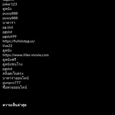
joker123
ดูหนัง
pussy888
pussy888
บาคาร่า
pg slot
pgslot
pgslot99
https://fullslotpg.us/
live22
ดูหนัง
https://www.ilike-movie.com
ดูหนังฟรี
ดูหนังชนโรง
pgslot
สล็อตเว็บตรง
บาคาร่าออนไลน์
punpro777
ซื้อหวยออนไลน์
ความเห็นล่าสุด