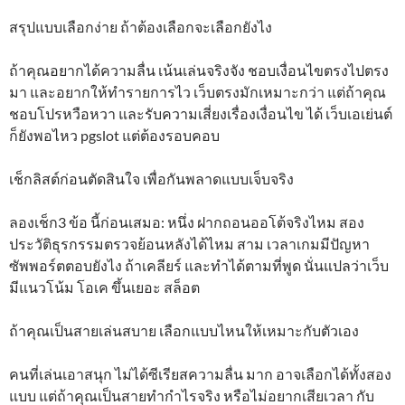
สรุปแบบเลือกง่าย ถ้าต้องเลือกจะเลือกยังไง
ถ้าคุณอยากได้ความลื่น เน้นเล่นจริงจัง ชอบเงื่อนไขตรงไปตรง
มา และอยากให้ทำรายการไว เว็บตรงมักเหมาะกว่า แต่ถ้าคุณ
ชอบโปรหวือหวา และรับความเสี่ยงเรื่องเงื่อนไข ได้ เว็บเอเย่นต์
ก็ยังพอไหว pgslot แต่ต้องรอบคอบ
เช็กลิสต์ก่อนตัดสินใจ เพื่อกันพลาดแบบเจ็บจริง
ลองเช็ก3 ข้อ นี้ก่อนเสมอ: หนึ่ง ฝากถอนออโต้จริงไหม สอง
ประวัติธุรกรรมตรวจย้อนหลังได้ไหม สาม เวลาเกมมีปัญหา
ซัพพอร์ตตอบยังไง ถ้าเคลียร์ และทำได้ตามที่พูด นั่นแปลว่าเว็บ
มีแนวโน้ม โอเค ขึ้นเยอะ สล็อต
ถ้าคุณเป็นสายเล่นสบาย เลือกแบบไหนให้เหมาะกับตัวเอง
คนที่เล่นเอาสนุก ไม่ได้ซีเรียสความลื่น มาก อาจเลือกได้ทั้งสอง
แบบ แต่ถ้าคุณเป็นสายทำกำไรจริง หรือไม่อยากเสียเวลา กับ