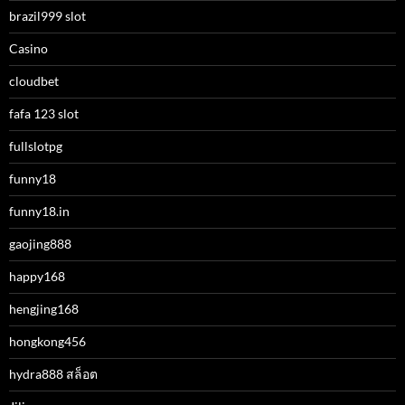
brazil999 slot
Casino
cloudbet
fafa 123 slot
fullslotpg
funny18
funny18.in
gaojing888
happy168
hengjing168
hongkong456
hydra888 สล็อต