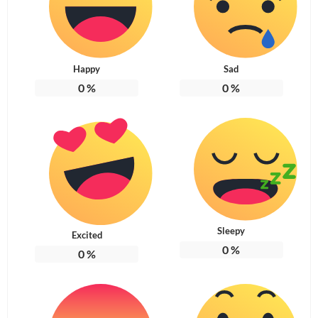
Happy
Sad
0
%
0
%
Sleepy
Excited
0
%
0
%