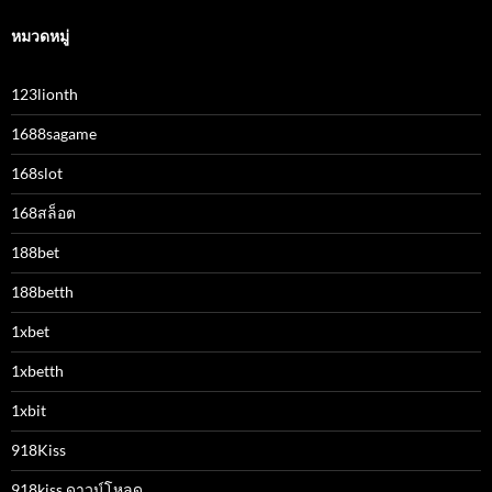
หมวดหมู่
123lionth
1688sagame
168slot
168สล็อต
188bet
188betth
1xbet
1xbetth
1xbit
918Kiss
918kiss ดาวน์โหลด