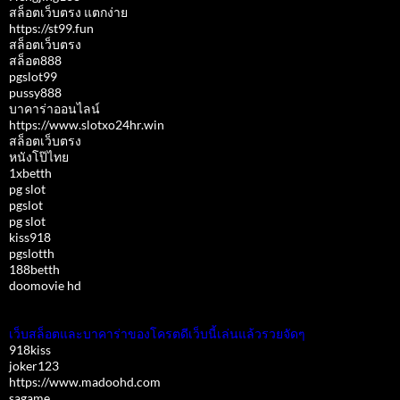
สล็อตเว็บตรง แตกง่าย
https://st99.fun
สล็อตเว็บตรง
สล็อต888
pgslot99
pussy888
บาคาร่าออนไลน์
https://www.slotxo24hr.win
สล็อตเว็บตรง
หนังโป๊ไทย
1xbetth
pg slot
pgslot
pg slot
kiss918
pgslotth
188betth
doomovie hd
เว็บสล็อตและบาคาร่าของโครตดีเว็บนี้เล่นแล้วรวยจัดๆ
918kiss
joker123
https://www.madoohd.com
sagame