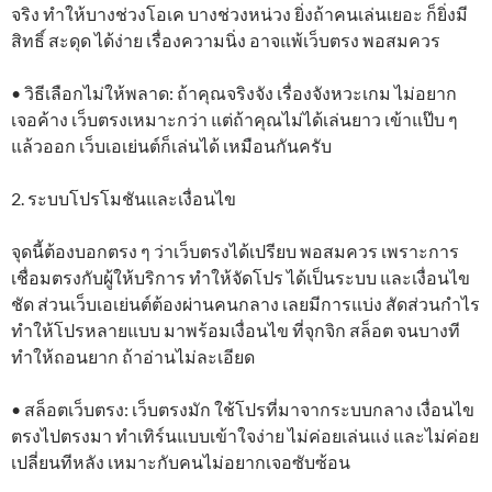
จริง ทำให้บางช่วงโอเค บางช่วงหน่วง ยิ่งถ้าคนเล่นเยอะ ก็ยิ่งมี
สิทธิ์ สะดุด ได้ง่าย เรื่องความนิ่ง อาจแพ้เว็บตรง พอสมควร
• วิธีเลือกไม่ให้พลาด: ถ้าคุณจริงจัง เรื่องจังหวะเกม ไม่อยาก
เจอค้าง เว็บตรงเหมาะกว่า แต่ถ้าคุณไม่ได้เล่นยาว เข้าแป๊บ ๆ
แล้วออก เว็บเอเย่นต์ก็เล่นได้ เหมือนกันครับ
2. ระบบโปรโมชันและเงื่อนไข
จุดนี้ต้องบอกตรง ๆ ว่าเว็บตรงได้เปรียบ พอสมควร เพราะการ
เชื่อมตรงกับผู้ให้บริการ ทำให้จัดโปร ได้เป็นระบบ และเงื่อนไข
ชัด ส่วนเว็บเอเย่นต์ต้องผ่านคนกลาง เลยมีการแบ่ง สัดส่วนกำไร
ทำให้โปรหลายแบบ มาพร้อมเงื่อนไข ที่จุกจิก สล็อต จนบางที
ทำให้ถอนยาก ถ้าอ่านไม่ละเอียด
• สล็อตเว็บตรง: เว็บตรงมัก ใช้โปรที่มาจากระบบกลาง เงื่อนไข
ตรงไปตรงมา ทำเทิร์นแบบเข้าใจง่าย ไม่ค่อยเล่นแง่ และไม่ค่อย
เปลี่ยนทีหลัง เหมาะกับคนไม่อยากเจอซับซ้อน