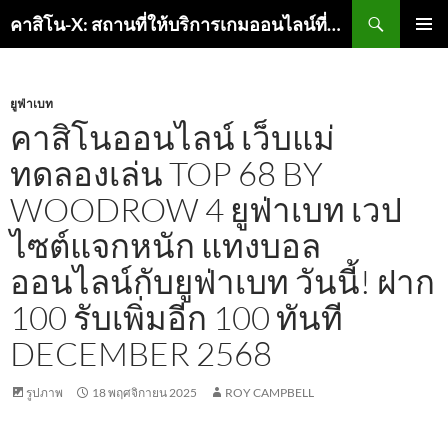
ค้นหา
คาสิโน-X: สถานที่ให้บริการเกมออนไลน์ที่ดีที่สุด
ข้าม
เมนูหลัก
ไป
ยัง
เนื้อหา
ยูฟ่าเบท
คาสิโนออนไลน์ เว็บแม่
ทดลองเล่น TOP 68 BY
WOODROW 4 ยูฟ่าเบท เวป
ไซต์แจกหนัก แทงบอล
ออนไลน์กับยูฟ่าเบท วันนี้! ฝาก
100 รับเพิ่มอีก 100 ทันที
DECEMBER 2568
รูปภาพ
18 พฤศจิกายน 2025
ROY CAMPBELL