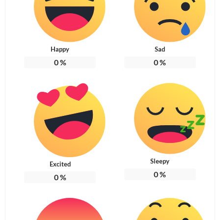
Happy
Sad
0
%
0
%
Sleepy
Excited
0
%
0
%