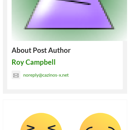
About Post Author
Roy Campbell
noreply@cazinos-x.net