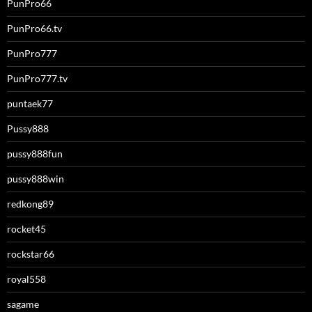
PunPro66
PunPro66.tv
PunPro777
PunPro777.tv
puntaek77
Pussy888
pussy888fun
pussy888win
redkong89
rocket45
rockstar66
royal558
sagame