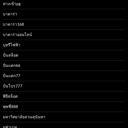
ทางเข้าpg
บาคาร่า
บาคาร่า168
บาคาร่าออนไลน์
บุหรีไฟฟ้า
ปั่นสล็อต
ปั่นแตก66
ปั่นแตก77
ปั่นโปร777
พีจีสล็อต
พุซซี่888
มหาวิทยาลัยสวนสุนันทา
ยูฟ่าเบท