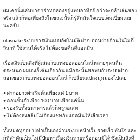
ผมเคยนั่งเล่นบาคาร่าทดลองอยู่แทบอาทิตย์ กว่าจะกล้าเล่นของ
จริง แล้วก็พอเพียงถึงในขณะนั้นก็รู้สึกมั่นใจแบบเต็มเปี่ยมเลย
นะครับ
ufasnake ระบบการเงินแบบอัตโนมัติ ฝาก-ถอนง่ายด้านในไม่กี่
วินาที ใช้งานได้จริง ไม่ต้องขอคืนดีแอดมิน
เรื่องเงินเป็นสิ่งที่ผู้เล่นเว็บแทงบอลออนไลน์หลายๆคนตื่น
ตระหนก ผมเองก็เช่นเดียวกัน แม้กระนั้นพอพบกับระบบฝาก-
ถอนของ เว็บแทงบอลออนไลน์ ก็เปลี่ยนแปลงมุมมองไปเลย
• ฝากอย่างต่ำเริ่มต้นเพียงแค่ 1 บาท
• ถอนขั้นต่ำเพียง 100 บาท เพียงแค่นั้น
• รองรับทั้งธนาคารแล้วก็ทรูวอเลท
• ไม่ต้องส่งสลิป ไม่ต้องแชทกับแอดมินให้เสียเวลา
ทั้งหมดทุกอย่างทำเป็นเองผ่านระบบหน้าเว็บ รวดเร็ว ทันใจ และ
ก็ที่สำคัญเป็น ไม่มีปัญหาเรื่องเงินหายหรือถอนมิได้ ซึ่งเป็นสิ่งที่