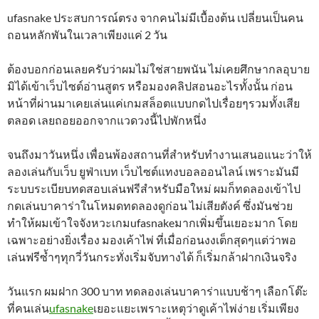
ufasnake ประสบการณ์ตรง จากคนไม่มีเบื้องต้น เปลี่ยนเป็นคน
ถอนหลักพันในเวลาเพียงแค่ 2 วัน
ต้องบอกก่อนเลยครับว่าผมไม่ใช่สายพนัน ไม่เคยศึกษากลอุบาย
มิได้เข้าเว็บไซต์อ่านสูตร หรือมองคลิปสอนอะไรทั้งนั้น ก่อน
หน้าที่ผ่านมาเคยเล่นแค่เกมสล็อตแบบกดไปเรื่อยๆรวมทั้งเสีย
ตลอด เลยถอยออกจากแวดวงนี้ไปพักหนึ่ง
จนถึงมาวันหนึ่ง เพื่อนพ้องสถานที่สำหรับทำงานเสนอแนะว่าให้
ลองเล่นกับเว็บ ยูฟ่าเบท เว็บไซต์แทงบอลออนไลน์ เพราะมันมี
ระบบระเบียบทดสอบเล่นฟรีสำหรับมือใหม่ ผมก็ทดลองเข้าไป
กดเล่นบาคาร่าในโหมดทดลองดูก่อน ไม่เสียตังค์ ซึ่งมันช่วย
ทำให้ผมเข้าใจจังหวะเกมufasnakeมากเพิ่มขึ้นเยอะมาก โดย
เฉพาะอย่างยิ่งเรื่อง มองเค้าไพ่ ที่เมื่อก่อนงงเต็กสุดๆแต่ว่าพอ
เล่นฟรีซ้ำๆทุกวี่วันกระทั่งเริ่มจับทางได้ ก็เริ่มกล้าฝากเงินจริง
วันแรก ผมฝาก 300 บาท ทดลองเล่นบาคาร่าแบบช้าๆ เลือกโต๊ะ
ที่คนเล่น
ufasnake
เยอะแยะเพราะเหตุว่าดูเค้าไพ่ง่าย เริ่มเพียง