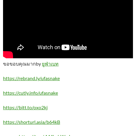
ขอขอบคุณมากby
ยูฟ่าเบท
https://rebrand.ly/ufasnake
https://cutly.info/ufasnake
https://bitt.to/oxo2kj
https://shorturl.asia/b64kB