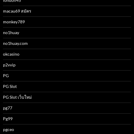
london45
macau69 สมัคร
monkey789
no1huay
no1huay.com
okcasino
p2vvip
PG
PG Slot
PG Slot เว็บใหม่
pg77
Pg99
pgceo