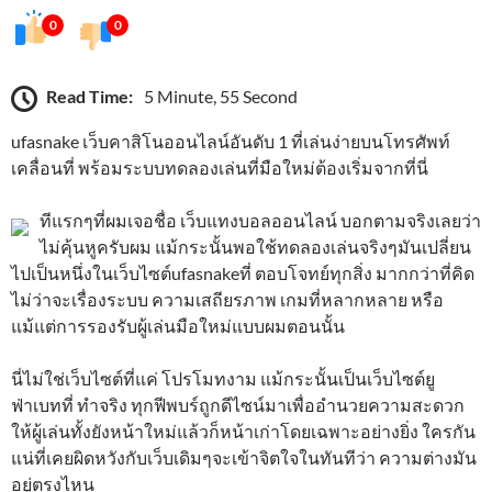
0
0
Read Time:
5 Minute, 55 Second
ufasnake เว็บคาสิโนออนไลน์อันดับ 1 ที่เล่นง่ายบนโทรศัพท์
เคลื่อนที่ พร้อมระบบทดลองเล่นที่มือใหม่ต้องเริ่มจากที่นี่
ทีแรกๆที่ผมเจอชื่อ เว็บแทงบอลออนไลน์ บอกตามจริงเลยว่า
ไม่คุ้นหูครับผม แม้กระนั้นพอใช้ทดลองเล่นจริงๆมันเปลี่ยน
ไปเป็นหนึ่งในเว็บไซต์ufasnakeที่ ตอบโจทย์ทุกสิ่ง มากกว่าที่คิด
ไม่ว่าจะเรื่องระบบ ความเสถียรภาพ เกมที่หลากหลาย หรือ
แม้แต่การรองรับผู้เล่นมือใหม่แบบผมตอนนั้น
นี่ไม่ใช่เว็บไซต์ที่แค่ โปรโมทงาม แม้กระนั้นเป็นเว็บไซต์ยู
ฟ่าเบทที่ ทำจริง ทุกฟีพบร์ถูกดีไซน์มาเพื่ออำนวยความสะดวก
ให้ผู้เล่นทั้งยังหน้าใหม่แล้วก็หน้าเก่าโดยเฉพาะอย่างยิ่ง ใครกัน
แน่ที่เคยผิดหวังกับเว็บเดิมๆจะเข้าจิตใจในทันทีว่า ความต่างมัน
อยู่ตรงไหน