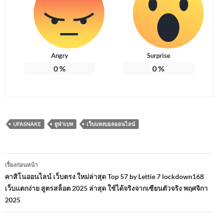
Angry
Surprise
0
%
0
%
UFASNAKE
ยูฟ่าเบท
เว็บแทงบอลออนไลน์
เมนู
เรื่องก่อนหน้า
นำทาง
คาสิโนออนไลน์ เว็บตรง ใหม่ล่าสุด Top 57 by Lettie 7 lockdown168
เว็บแตกง่าย สูตรสล็อต 2025 ล่าสุด ใช้ได้จริงจากเซียนตัวจริง พฤศจิกา
เรื่อง
2025