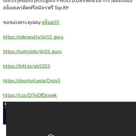
slot55 jinda55 jin55.guru 9 AUG 2026 Elena อยากรวยต้องลอง
สล็อตเครดิตฟรีสมัครฟรี Top 89
ขอขอบพระคุณby
สล็อต55
https://rebrand.ly/jin55_guru
https://cutly.info/jin55_guru
https://bitt.to/xb5353
https://shorturl.asia/Qyzv5
https://t.co/D7vDfDcowk