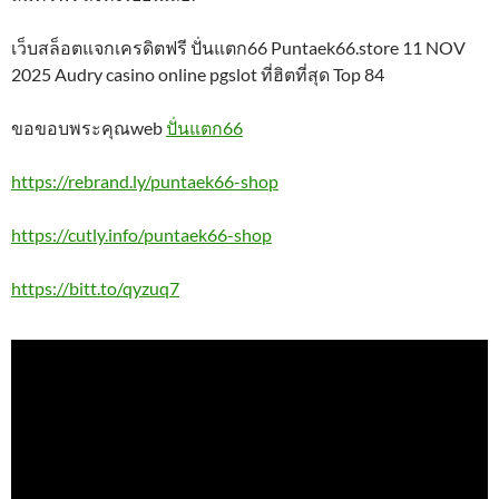
เว็บสล็อตแจกเครดิตฟรี ปั่นแตก66 Puntaek66.store 11 NOV
2025 Audry casino online pgslot ที่ฮิตที่สุด Top 84
ขอขอบพระคุณweb
ปั่นแตก66
https://rebrand.ly/puntaek66-shop
https://cutly.info/puntaek66-shop
https://bitt.to/qyzuq7