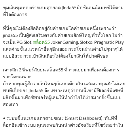
ขุมเงินขุมทองค่ายเกมสุดยอด jinda55มิกซ์แอนด์แมทช์ได้ตาม
ที่ใจต้องการ
ที่นี่คุณไม่ต้องยึดติดอยู่กับค่ายเกมใดค่ายเกมหนึ่ง เพราะว่า
jinda55 เป็นผู้ส่งเสริมตรงกับค่ายเกมยักษ์ใหญ่ทั่วทั้งโลก ไม่ว่า
จะเป็น PG Slot,
สล็อต55
Joker Gaming, Slotxo, Pragmatic Play
และค่ายชั้นแนวหน้าอื่นๆอีกเยอะ กระโจนผ่านค่ายไปๆมาๆได้
แบบอิสระ กระเป๋าเงินเดียวไม่ต้องโยกเงินให้ปวดศีรษะ
เจาะลึก 3 ฟีพบร์ลับบน สล็อต55 ที่วางแบบมาเพื่อคนต้องการ
รวยโดยเฉพาะ
ถ้าหากคุณรู้สึกว่าเว็บไหนๆก็แบบเดียวกัน แสดงว่าคุณยังไม่เคย
พบทีเด็ดของ jinda55 จ้ะ เพราะเหตุว่าตรงนี้เขามีฟีเจอร์พิเศษที่
ผลิตขึ้นมาเพื่อซัพพอร์ตผู้เล่นให้ทำกำไรได้ง่ายมากยิ่งขึ้นแบบ
สองเท่า
• ระบบชี้แนะเกมแตกตามขณะ (Smart Dashboard): ทันทีที่
ล็อกอินเข้าระบบ คุณจะพบกับหน้าต่างอัจฉริยะที่โชว์เลยว่าใน