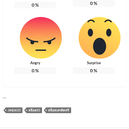
0
%
0
%
Angry
Surprise
0
%
0
%
…
JINDA55
สล็อต55
สล็อตเครดิตฟรี