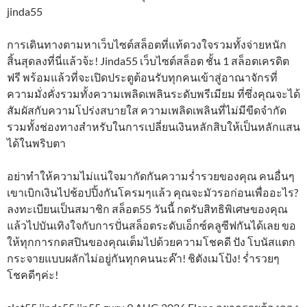
jinda55
การเดินทางตามหาเว็บไซต์สล็อตที่แท้ดวงใจรวมทั้งจ่ายหนัก
สิ้นสุดลงที่นี่แล้วจ้ะ! Jinda55 เว็บไซต์สล็อต ชั้น 1 สล็อตเครดิต
ฟรี พร้อมแล้วที่จะเปิดประตูต้อนรับทุกคนเข้าสู่อาณาจักรที่
ความมั่งคั่งรวมทั้งความเพลิดเพลินระดับพรีเมียม ที่ซึ่งคุณจะได้
สัมผัสกับความโปร่งสบายใส ความเพลิดเพลินที่ไม่มีขีดจำกัด
รวมทั้งช่องทางสำหรับในการเปลี่ยนเงินหลักสิบให้เป็นหลักแสน
ได้ในพริบตา
อย่าทำให้ความไม่แน่ใจมากัดกันความร่ำรวยของคุณ คนอื่นๆ
เขาเบิกเงินไปช้อปปิ้งกันโครมๆแล้ว คุณจะมัวรอก่อนเพื่ออะไร?
ลงทะเบียนเป็นสมาชิก สล็อต55 วันนี้ กดรับสิทธิพิเศษของคุณ
แล้วไปบันเทิงใจกับการปั่นสล็อตระดับเอ็กซ์คลูซีฟกันได้เลย ขอ
ให้ทุกการกดสปินของคุณเต็มไปด้วยความโชคดี ปัง โบนัสแตก
กระจายแบบผลักไม่อยู่กันทุกคนนะค๊า! ชิตังเมโป้ง! ร่ำรวยๆ
โชคดีๆค่ะ!