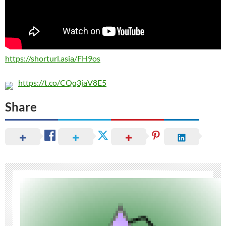
https://shorturl.asia/FH9os
https://t.co/CQq3jaV8E5
Share