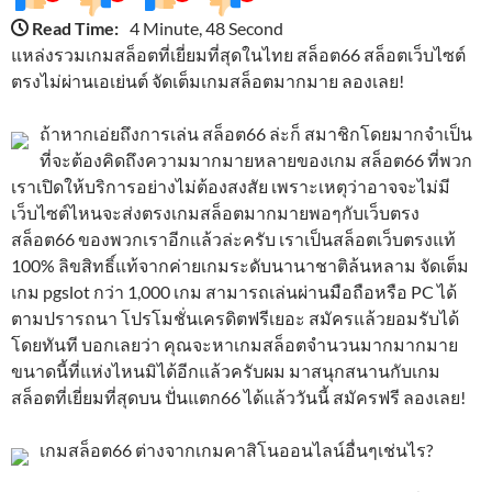
Read Time:
4 Minute, 48 Second
แหล่งรวมเกมสล็อตที่เยี่ยมที่สุดในไทย สล็อต66 สล็อตเว็บไซต์
ตรงไม่ผ่านเอเย่นต์ จัดเต็มเกมสล็อตมากมาย ลองเลย!
ถ้าหากเอ่ยถึงการเล่น สล็อต66 ล่ะก็ สมาชิกโดยมากจำเป็น
ที่จะต้องคิดถึงความมากมายหลายของเกม สล็อต66 ที่พวก
เราเปิดให้บริการอย่างไม่ต้องสงสัย เพราะเหตุว่าอาจจะไม่มี
เว็บไซต์ไหนจะส่งตรงเกมสล็อตมากมายพอๆกับเว็บตรง
สล็อต66 ของพวกเราอีกแล้วล่ะครับ เราเป็นสล็อตเว็บตรงแท้
100% ลิขสิทธิ์แท้จากค่ายเกมระดับนานาชาติล้นหลาม จัดเต็ม
เกม pgslot กว่า 1,000 เกม สามารถเล่นผ่านมือถือหรือ PC ได้
ตามปรารถนา โปรโมชั่นเครดิตฟรีเยอะ สมัครแล้วยอมรับได้
โดยทันที บอกเลยว่า คุณจะหาเกมสล็อตจำนวนมากมากมาย
ขนาดนี้ที่แห่งไหนมิได้อีกแล้วครับผม มาสนุกสนานกับเกม
สล็อตที่เยี่ยมที่สุดบน ปั่นแตก66 ได้แล้ววันนี้ สมัครฟรี ลองเลย!
เกมสล็อต66 ต่างจากเกมคาสิโนออนไลน์อื่นๆเช่นไร?