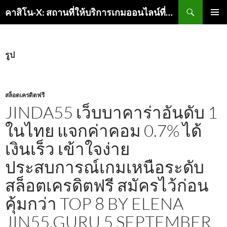
ค้นหา
คาสิโน-X: สถานที่ให้บริการเกมออนไลน์ที่ดีที่สุด
ข้าม
เมนูหลัก
ไป
ยัง
เนื้อหา
รูป
สล็อตเครดิตฟรี
JINDA55 เว็บบาคาร่าอันดับ 1
ในไทย แจกค่าคอม 0.7% ได้
เงินเร็ว เข้าใจง่าย
ประสบการณ์เกมเหนือระดับ
สล็อตเครดิตฟรี สมัครไว้ก่อน
คุ้มกว่า TOP 8 BY ELENA
JIN55.GURU 5 SEPTEMBER