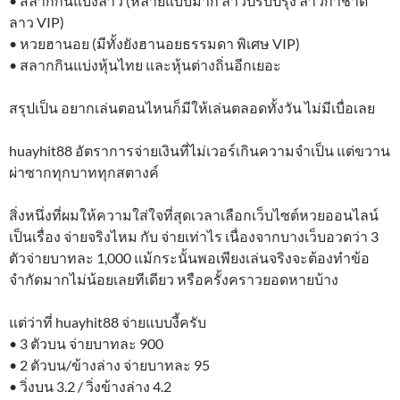
• สลากกินแบ่งลาว (หลายแบบมาก ลาวปรับปรุง ลาวกาชาด
ลาว VIP)
• หวยฮานอย (มีทั้งยังฮานอยธรรมดา พิเศษ VIP)
• สลากกินแบ่งหุ้นไทย และหุ้นต่างถิ่นอีกเยอะ
สรุปเป็น อยากเล่นตอนไหนก็มีให้เล่นตลอดทั้งวัน ไม่มีเบื่อเลย
huayhit88 อัตราการจ่ายเงินที่ไม่เวอร์เกินความจำเป็น แต่ขวาน
ผ่าซากทุกบาททุกสตางค์
สิ่งหนึ่งที่ผมให้ความใส่ใจที่สุดเวลาเลือกเว็บไซต์หวยออนไลน์
เป็นเรื่อง จ่ายจริงไหม กับ จ่ายเท่าไร เนื่องจากบางเว็บอวดว่า 3
ตัวจ่ายบาทละ 1,000 แม้กระนั้นพอเพียงเล่นจริงจะต้องทำข้อ
จำกัดมากไม่น้อยเลยทีเดียว หรือครั้งคราวยอดหายบ้าง
แต่ว่าที่ huayhit88 จ่ายแบบงี้ครับ
• 3 ตัวบน จ่ายบาทละ 900
• 2 ตัวบน/ข้างล่าง จ่ายบาทละ 95
• วิ่งบน 3.2 / วิ่งข้างล่าง 4.2