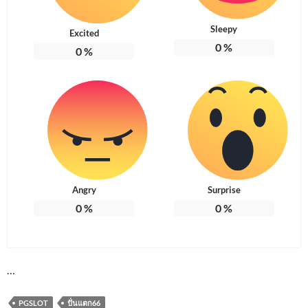
Sleepy
Excited
0
%
0
%
Angry
Surprise
0
%
0
%
…
PGSLOT
ปั่นแตก66