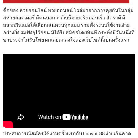
ชื่อของ หวยออนไลน์ หวยออนลน์ โผล่มาจากการคุยกันในกลุ่ม
สหายลอตเตอรี่ มีคนบอกว่าเว็บนี้จ่ายจริง ถอนเร็ว อัตราดี มี
สลากกินแบ่งให้เลือกเล่นครบทุกแบบ รวมทั้งระบบใช้งานง่าย
อย่างยิ่ง ผมฟังๆไว้ก่อน มิได้รีบสมัครโดยทันที กระทั่งมีวันหนึ่งที่
ขาประจำไม่รับโพย ผมเลยตกลงใจลองเว็บไซต์นี้เป็นครั้งแรก
ประสบการณ์สมัครใช้งานครั้งแรกกับ huayhit88 ง่ายเกินคาด