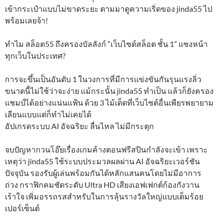
เข้ากระเป๋าแบบไม่ขาดระยะ ตามมาดูความเริ่ดของ jinda55 ไป
พร้อมเลยจ้า!
ทำไม สล็อต55 ถึงครองบัลลังก์ “เว็บไซต์สล็อต ชั้น 1” แซงหน้า
ทุกเว็บในประเทศ?
การจะขึ้นเป็นอันดับ 1 ในวงการที่มีการแข่งขันกันรุนแรงลิ่ว
ขนาดนี้ไม่ใช้ว่าจะง่าย แม้กระนั้น jinda55 ทำเป็น แล้วก็ยังครอง
แชมป์ได้อย่างแน่นแฟ้น ด้วย 3 ไม้เด็ดที่เว็บไซต์อื่นเพียรพยายาม
เลียนแบบแต่ก็ทำไม่เคยได้
อัปเกรดระบบ AI อัจฉริยะ ลื่นไหล ไม่มีกระตุก
จบปัญหากวนโอ๊ยเรื่องเกมค้างตอนฟรีสปินกำลังจะเข้า เพราะ
เหตุว่า jinda55 ใช้ระบบประมวลผลผ่าน AI อัจฉริยะเวอร์ชัน
ปัจจุบัน รองรับผู้เล่นพร้อมกันได้หลักแสนคนโดยไม่มีอาการ
ถ่วง กราฟิกคมชัดระดับ Ultra HD เสียงเอฟเฟกต์ก้องกังวาน
เร้าใจ เพิ่มอรรถรสสำหรับในการลุ้นรางวัลใหญ่แบบเต็มร้อย
เปอร์เซ็นต์