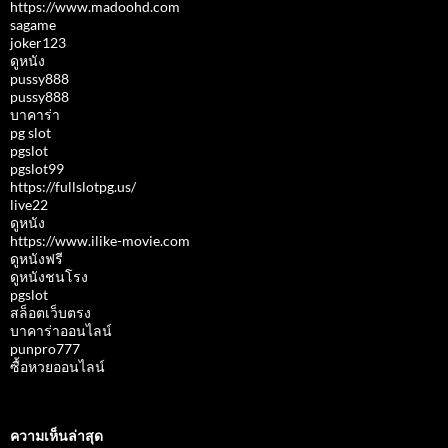
https://www.madoohd.com
sagame
joker123
ดูหนัง
pussy888
pussy888
บาคาร่า
pg slot
pgslot
pgslot99
https://fullslotpg.us/
live22
ดูหนัง
https://www.ilike-movie.com
ดูหนังฟรี
ดูหนังชนโรง
pgslot
สล็อตเว็บตรง
บาคาร่าออนไลน์
punpro777
ซื้อหวยออนไลน์
ความเห็นล่าสุด