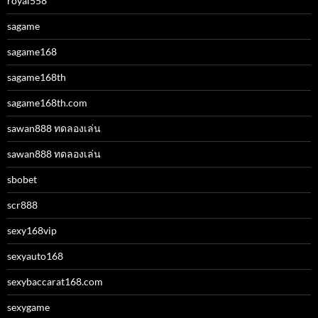
royal558
sagame
sagame168
sagame168th
sagame168th.com
sawan888 ทดลองเล่น
sawan888 ทดลองเล่น
sbobet
scr888
sexy168vip
sexyauto168
sexybaccarat168.com
sexygame