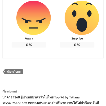
Angry
Surprise
0
%
0
%
สล็อตเว็บตรง
เมนู
เรื่องก่อนหน้า
นำทาง
บาคาร่า168 ผู้นำเกมบาคาร่าในไทย Top 96 by Tatiana
sexyauto168.site ทดลองเล่นบาคาร่าฟรี ฝาก-ถอนได้ไม่จำกัดการันตี