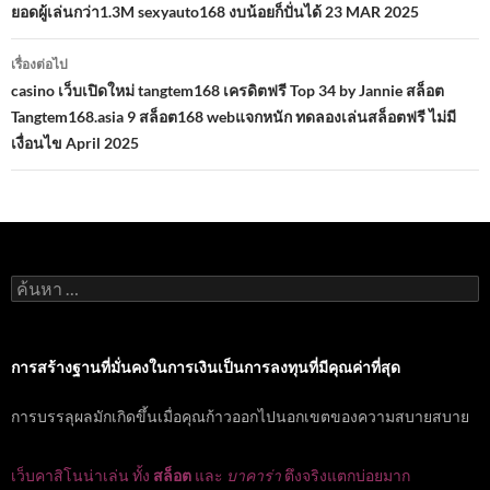
เรื่อง
ยอดผู้เล่นกว่า1.3M sexyauto168 งบน้อยก็ปั่นได้ 23 MAR 2025
เรื่องต่อไป
casino เว็บเปิดใหม่ tangtem168 เครดิตฟรี Top 34 by Jannie สล็อต
Tangtem168.asia 9 สล็อต168 webแจกหนัก ทดลองเล่นสล็อตฟรี ไม่มี
เงื่อนไข April 2025
ค้นหา
สำหรับ:
การสร้างฐานที่มั่นคงในการเงินเป็นการลงทุนที่มีคุณค่าที่สุด
การบรรลุผลมักเกิดขึ้นเมื่อคุณก้าวออกไปนอกเขตของความสบายสบาย
เว็บคาสิโนน่าเล่น ทั้ง
สล็อต
และ
บาคาร่า
ตึงจริงแตกบ่อยมาก