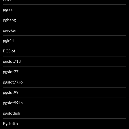
pgceo
pgheng
pgjoker
pgk44
PGSlot
pgslot718
pgslot77
pgslot77.io
pgslot99
pgslot99.in
pgslotfish
Pgslotth