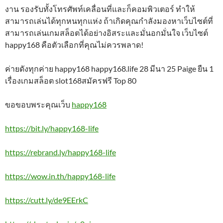
งาน รองรับทั้งโทรศัพท์เคลื่อนที่และก็คอมพิวเตอร์ ทำให้
สามารถเล่นได้ทุกหนทุกแห่ง ถ้าเกิดคุณกำลังมองหาเว็บไซต์ที่
สามารถเล่นเกมสล็อตได้อย่างอิสระและมั่นอกมั่นใจ เว็บไซต์
happy168 คือตัวเลือกที่คุณไม่ควรพลาด!
ค่ายดังทุกค่าย happy168 happy168.life 28 มีนา 25 Paige ยืน 1
เรื่องเกมสล็อต slot168สมัครฟรี Top 80
ขอขอบพระคุณเว็บ
happy168
https://bit.ly/happy168-life
https://rebrand.ly/happy168-life
https://wow.in.th/happy168-life
https://cutt.ly/de9EErkC