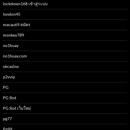
lockdown168 เข้าสู่ระบบ
london45
macau69 สมัคร
monkey789
no1huay
no1huay.com
okcasino
p2vvip
PG
PG Slot
PG Slot เว็บใหม่
pg77
Pg99