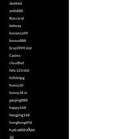
alot666
amb888
Baccarat
betway
bonanza99
bonus888
brazil999 slot
Casino
cloudbet
fafa 123 slot
fullslotpg
funny18
funny18.in
gaojing888
happy168
hengjing168
hongkong456
hydra888 สล็อต
Jili