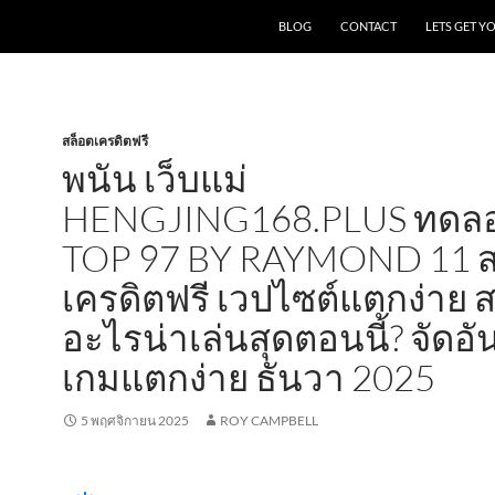
ข้ามไปยังเนื้อหา
BLOG
CONTACT
LETS GET Y
สล็อตเครดิตฟรี
พนัน เว็บแม่
HENGJING168.PLUS ทดลอ
TOP 97 BY RAYMOND 11 ส
เครดิตฟรี เวปไซต์แตกง่าย 
อะไรน่าเล่นสุดตอนนี้? จัดอั
เกมแตกง่าย ธันวา 2025
5 พฤศจิกายน 2025
ROY CAMPBELL