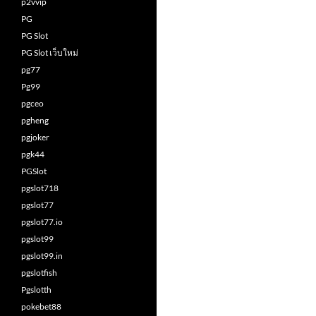
p2vvip
PG
PG Slot
PG Slot เว็บใหม่
pg77
Pg99
pgceo
pgheng
pgjoker
pgk44
PGSlot
pgslot718
pgslot77
pgslot77.io
pgslot99
pgslot99.in
pgslotfish
Pgslotth
pokebet88