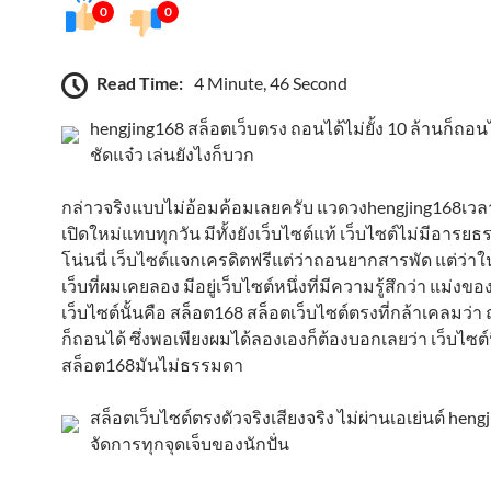
0
0
Read Time:
4 Minute, 46 Second
hengjing168 สล็อตเว็บตรง ถอนได้ไม่ยั้ง 10 ล้านก็ถอน
ชัดแจ๋ว เล่นยังไงก็บวก
กล่าวจริงแบบไม่อ้อมค้อมเลยครับ แวดวงhengjing168เวลานี
เปิดใหม่แทบทุกวัน มีทั้งยังเว็บไซต์แท้ เว็บไซต์ไม่มีอารยธ
โน่นนี่ เว็บไซต์แจกเครดิตฟรีแต่ว่าถอนยากสารพัด แต่ว่
เว็บที่ผมเคยลอง มีอยู่เว็บไซต์หนึ่งที่มีความรู้สึกว่า แม่งขอ
เว็บไซต์นั้นคือ สล็อต168 สล็อตเว็บไซต์ตรงที่กล้าเคลมว่า
ก็ถอนได้ ซึ่งพอเพียงผมได้ลองเองก็ต้องบอกเลยว่า เว็บไซต์น
สล็อต168มันไม่ธรรมดา
สล็อตเว็บไซต์ตรงตัวจริงเสียงจริง ไม่ผ่านเอเย่นต์ heng
จัดการทุกจุดเจ็บของนักปั่น