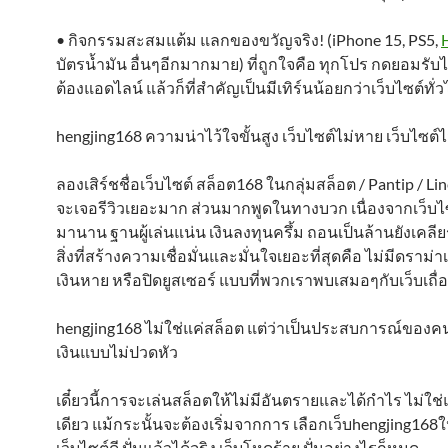
• กิจกรรมสะสมแต้ม แลกของขวัญจริง! (iPhone 15, PS5,
บัตรน้ำมัน อื่นๆอีกมากมาย) ที่ถูกใจคือ ทุกโปร กดยอมรับได
ต้องแอดไลน์ แล้วก็ที่สำคัญเป็นมีเทิร์นน้อยกว่าเว็บไซต์ทั
hengjing168 ความน่าไว้ใจขั้นสูง เว็บไซต์ไม่หาย เว็บไซต์ไ
ลองเสิร์ชชื่อเว็บไซต์ สล็อต168 ในกลุ่มสล็อต / Pantip / L
จะเจอรีวิวเยอะมาก ส่วนมากพูดในทางบวก เนื่องจากเว็บไซต
มานาน ฐานผู้เล่นแน่น เงินลงทุนครึ้ม ถอนเป็นล้านยังเคลียร
สิ่งที่สร้างความเชื่อมั่นและมั่นใจเยอะที่สุดคือ ไม่มีดราม่
เงินหาย หรือปิดยูสเซอร์ แบบที่พวกเราพบเสมอๆกับเว็บเถื่
hengjing168 ไม่ใช่แค่สล็อต แต่ว่าเป็นประสบการณ์ของคน
เงินแบบไม่ปวดหัว
เดี๋ยวนี้การจะเล่นสล็อตให้ไม่มีอันตรายและได้กำไร ไม่ใช่แ
เดียว แม้กระนั้นจะต้องเริ่มจากการ เลือกเว็บhengjing168ให
เว็บไซต์ดี ปั่นแล้วได้จริง เว็บโหดร้าย ปั่นอย่างไรก็หมด