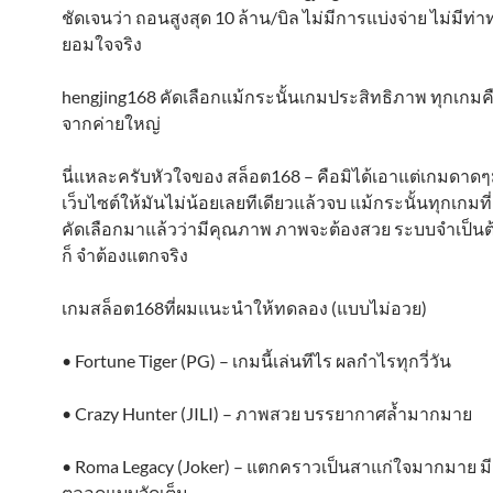
ชัดเจนว่า ถอนสูงสุด 10 ล้าน/บิล ไม่มีการแบ่งจ่าย ไม่มีท่าท
ยอมใจจริง
hengjing168 คัดเลือกแม้กระนั้นเกมประสิทธิภาพ ทุกเกม
จากค่ายใหญ่
นี่แหละครับหัวใจของ สล็อต168 – คือมิได้เอาแต่เกมดาดๆ
เว็บไซต์ให้มันไม่น้อยเลยทีเดียวแล้วจบ แม้กระนั้นทุกเกมที่
คัดเลือกมาแล้วว่ามีคุณภาพ ภาพจะต้องสวย ระบบจำเป็นต้
ก็ จำต้องแตกจริง
เกมสล็อต168ที่ผมแนะนำให้ทดลอง (แบบไม่อวย)
• Fortune Tiger (PG) – เกมนี้เล่นทีไร ผลกำไรทุกวี่วัน
• Crazy Hunter (JILI) – ภาพสวย บรรยากาศล้ำมากมาย
• Roma Legacy (Joker) – แตกคราวเป็นสาแก่ใจมากมาย 
ตลอดแบบจัดเต็ม