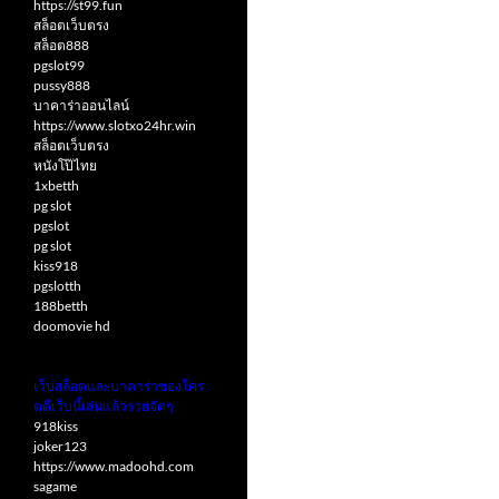
https://st99.fun
สล็อตเว็บตรง
สล็อต888
pgslot99
pussy888
บาคาร่าออนไลน์
https://www.slotxo24hr.win
สล็อตเว็บตรง
หนังโป๊ไทย
1xbetth
pg slot
pgslot
pg slot
kiss918
pgslotth
188betth
doomovie hd
เว็บสล็อตและบาคาร่าของโคร
ตดีเว็บนี้เล่นแล้วรวยจัดๆ
918kiss
joker123
https://www.madoohd.com
sagame