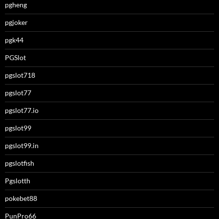
pgheng
pgjoker
pgk44
PGSlot
pgslot718
pgslot77
pgslot77.io
pgslot99
pgslot99.in
pgslotfish
Pgslotth
pokebet88
PunPro66