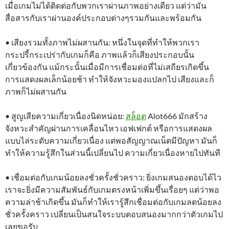
เมื่อเกมไม่ได้ติดต่อกับพวกเราผ่านภาพอย่างเดียว แต่ว่ามัน
สื่อสารกับเราผ่านองค์ประกอบต่างๆรวมกันและพร้อมกัน
• เสียงรวมทั้งภาพไม่ผสานกัน: หนึ่งในจุดที่ทำให้พวกเรา
กระปรี้กระเปร่ากับเกมก็คือ ภาพแล้วก็เสียงประกอบนั้น
เกี่ยวข้องกัน แม้กระนั้นเมื่อมีการเชื่อมต่อที่ไม่เสถียรเกิดขึ้น
การแสดงผลเล็กน้อยช้า ทำให้จังหวะมองแปลกไป เสียงและก็
ภาพก็ไม่ผสานกัน
• สูญเสียความเกี่ยวเนื่องนิดหน่อย:
สล็อต
Alot666 มักสร้าง
จังหวะสำคัญผ่านการเคลื่อนไหว เอฟเฟกต์ หรือการแสดงผล
แบบไล่ระดับความเกี่ยวเนื่อง แต่พอสัญญาณเน็ตมีปัญหา มันก็
ทำให้ความรู้สึกในส่วนนี้เปลี่ยนไป ความเกี่ยวเนื่องหายไปทันที
• เชื่อมต่อกับเกมน้อยลงชั่วครั้งชั่วคราว: ยิ่งเกมสนองตอบได้ไว
เราจะยิ่งมีความสัมพันธ์กับเกมตรงหน้าเพิ่มขึ้นเรื่อยๆ แต่ว่าพอ
ความล่าช้าเกิดขึ้น มันก็ทำให้เรารู้สึกเชื่อมต่อกับเกมลดน้อยลง
ชั่วครั้งคราว เปลี่ยนเป็นสนใจระบบตอบสนองมากกว่าตัวเกมไป
เลยขอรับ