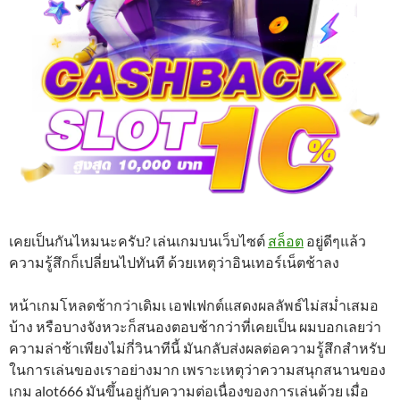
เคยเป็นกันไหมนะครับ? เล่นเกมบนเว็บไซต์
สล็อต
อยู่ดีๆแล้ว
ความรู้สึกก็เปลี่ยนไปทันที ด้วยเหตุว่าอินเทอร์เน็ตช้าลง
หน้าเกมโหลดช้ากว่าเดิมเ เอฟเฟกต์แสดงผลลัพธ์ไม่สม่ำเสมอ
บ้าง หรือบางจังหวะก็สนองตอบช้ากว่าที่เคยเป็น ผมบอกเลยว่า
ความล่าช้าเพียงไม่กี่วินาทีนี้ มันกลับส่งผลต่อความรู้สึกสำหรับ
ในการเล่นของเราอย่างมาก เพราะเหตุว่าความสนุกสนานของ
เกม alot666 มันขึ้นอยู่กับความต่อเนื่องของการเล่นด้วย เมื่อ