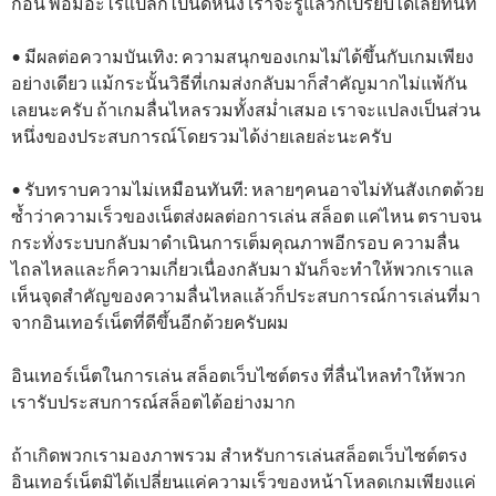
ก่อน พอมีอะไรแปลกไปนิดหนึ่ง เราจะรู้แล้วก็เปรียบได้เลยทันที
• มีผลต่อความบันเทิง: ความสนุกของเกมไม่ได้ขึ้นกับเกมเพียง
อย่างเดียว แม้กระนั้นวิธีที่เกมส่งกลับมาก็สำคัญมากไม่แพ้กัน
เลยนะครับ ถ้าเกมลื่นไหลรวมทั้งสม่ำเสมอ เราจะแปลงเป็นส่วน
หนึ่งของประสบการณ์โดยรวมได้ง่ายเลยล่ะนะครับ
• รับทราบความไม่เหมือนทันที: หลายๆคนอาจไม่ทันสังเกตด้วย
ซ้ำว่าความเร็วของเน็ตส่งผลต่อการเล่น สล็อต แค่ไหน ตราบจน
กระทั่งระบบกลับมาดำเนินการเต็มคุณภาพอีกรอบ ความลื่น
ไถลไหลและก็ความเกี่ยวเนื่องกลับมา มันก็จะทำให้พวกเราแล
เห็นจุดสำคัญของความลื่นไหลแล้วก็ประสบการณ์การเล่นที่มา
จากอินเทอร์เน็ตที่ดีขึ้นอีกด้วยครับผม
อินเทอร์เน็ตในการเล่น สล็อตเว็บไซต์ตรง ที่ลื่นไหลทำให้พวก
เรารับประสบการณ์สล็อตได้อย่างมาก
ถ้าเกิดพวกเรามองภาพรวม สำหรับการเล่นสล็อตเว็บไซต์ตรง
อินเทอร์เน็ตมิได้เปลี่ยนแค่ความเร็วของหน้าโหลดเกมเพียงแค่