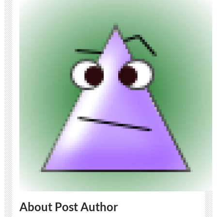
About Post Author