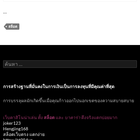
…
สล็อต
ค้นหา
สำหรับ:
การสร้างฐานที่มั่นคงในการเงินเป็นการลงทุนที่มีคุณค่าที่สุด
การบรรลุผลมักเกิดขึ้นเมื่อคุณก้าวออกไปนอกเขตของความสบายสบาย
เว็บคาสิโนน่าเล่น ทั้ง
สล็อต
และ
บาคาร่า
ตึงจริงแตกบ่อยมาก
joker123
Hengjing168
สล็อตเว็บตรง แตกง่าย
https://st99.fun