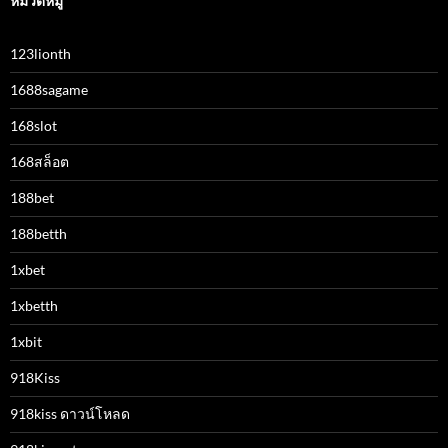
หมวดหมู่
123lionth
1688sagame
168slot
168สล็อต
188bet
188betth
1xbet
1xbetth
1xbit
918Kiss
918kiss ดาวน์โหลด