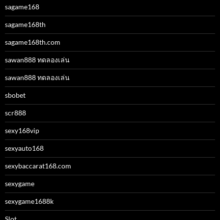
sagame168
sagame168th
sagame168th.com
sawan888 ทดลองเล่น
sawan888 ทดลองเล่น
sbobet
scr888
sexy168vip
sexyauto168
sexybaccarat168.com
sexygame
sexygame1688k
Slot