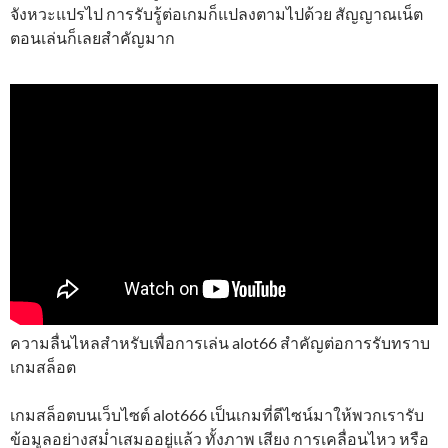
จังหวะแปรไป การรับรู้ต่อเกมก็แปลงตามไปด้วย สัญญาณเน็ต
ตอนเล่นก็เลยสำคัญมาก
ความลื่นไหลสำหรับเพื่อการเล่น alot66 สำคัญต่อการรับทราบ
เกมสล็อต
เกมสล็อตบนเว็บไซต์ alot666 เป็นเกมที่ดีไซน์มาให้พวกเรารับ
ข้อมูลอย่างสม่ำเสมออยู่แล้ว ทั้งภาพ เสียง การเคลื่อนไหว หรือ