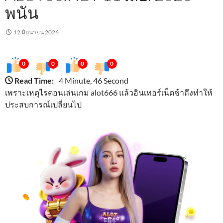
พนัน
12 มิถุนายน 2026
0
0
0
0
Read Time:
4 Minute, 46 Second
เพราะเหตุไรตอนเล่นเกม alot666 แล้วอินเทอร์เน็ตช้าถึงทำให้
ประสบการณ์เปลี่ยนไป