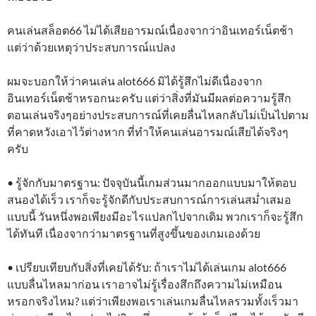
คนเล่นสล็อต66 ไม่ได้เสียอารมณ์เนื่องจากว่าอินเทอร์เน็ตช้า
แต่ว่าด้วยเหตุว่าประสบการณ์แปลง
ผมจะบอกให้ว่าคนเล่น alot666 มิได้รู้สึกไม่ดีเนื่องจาก
อินเทอร์เน็ตช้าหรอกนะครับ แต่ว่าสิ่งที่มันมีผลต่อความรู้สึก
ตอนเล่นจริงๆอย่างประสบการณ์ที่เคยลื่นไหลกลับไม่เป็นไปตาม
ที่คาดหวังเอาไว้ต่างหาก ที่ทำให้คนเล่นอารมณ์เสียได้จริงๆ
ครับ
• รู้จักกับมาตรฐาน: ปัจจุบันนี้เกมส่วนมากออกแบบมาให้ตอบ
สนองได้เร็ว เราก็จะรู้จักดีกับประสบการณ์การเล่นสม่ำเสมอ
แบบนี้ วันหนึ่งพอเพียงมีอะไรแปลกไปจากเดิม พวกเราก็จะรู้สึก
ได้ทันที เนื่องจากว่ามาตรฐานที่สูงขึ้นของเกมเองด้วย
• เปรียบเทียบกับสิ่งที่เคยได้รับ: ถ้าเราไม่ได้เล่นเกม alot666
แบบลื่นไหลมาก่อน เราอาจไม่รู้เรื่องสึกถึงความไม่เหมือน
หรอกจริงไหม? แต่ว่าเพียงพอเราเล่นเกมลื่นไหลรวมทั้งเร็วมา