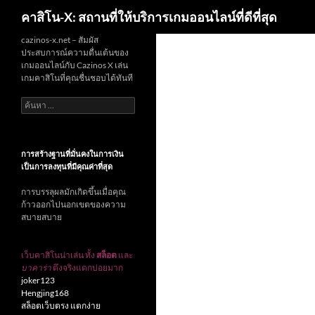
ค้นหา
คาสิโน-X: สถานที่ให้บริการเกมออนไลน์ที่ดีที่สุด
cazinos-x.net – สัมผัส
ประสบการณ์ความตื่นเต้นของ
เกมออนไลน์กับ Cazinos X เล่น
เกมคาสิโนที่คุณชื่นชอบได้ทันที
ค้นหา
สำหรับ:
การสร้างฐานที่มั่นคงในการเงิน
เป็นการลงทุนที่มีคุณค่าที่สุด
การบรรลุผลมักเกิดขึ้นเมื่อคุณ
ก้าวออกไปนอกเขตของความ
สบายสบาย
เว็บคาสิโนน่าเล่น ทั้ง
สล็อต
และ
บาคาร่า
ตึงจริงแตกบ่อยมาก
joker123
Hengjing168
สล็อตเว็บตรง แตกง่าย