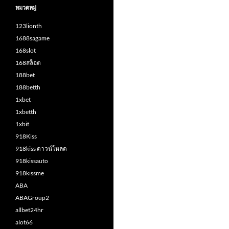
หมวดหมู่
123lionth
1688sagame
168slot
168สล็อต
188bet
188betth
1xbet
1xbetth
1xbit
918Kiss
918kiss ดาวน์โหลด
918kissauto
918kissme
ABA
ABAGroup2
allbet24hr
alot66