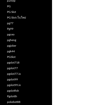
p2vvip
PG
PG Slot
PG Slot เว็บใหม่
pg77
Pg99
pgceo
pgheng
pgjoker
pgk44
PGSlot
pgslot718
pgslot77
pgslot77.io
pgslot99
pgslot99.in
pgslotfish
Pgslotth
pokebet88