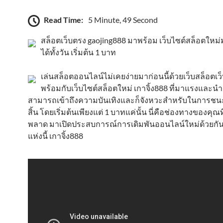
Read Time:
5 Minute, 49 Second
สล็อตเว็บตรง gaojing888 มาพร้อม เว็บไซต์สล็อตใหม่
ได้ทั้งวัน เริ่มต้น 1 บาท
เล่นสล็อตออนไลน์ไม่เคยง่ายมาก่อนนี้ด้วยเว็บสล็อตเว
พร้อมกับเว็บไซต์สล็อตใหม่ เกาจิ้ง888 ที่มาแรงและนำ
สามารถเข้าถึงความบันเทิงและก็จังหวะสำหรับในการชนะท
สิ้น โดยเริ่มต้นเพียงแต่ 1 บาทแค่นั้น นี่คือช่องทางของคุณ
พลาด มาเปิดประสบการณ์การเดิมพันออนไลน์ใหม่ด้วยกันที
แห่งนี้ เกาจิ้ง888