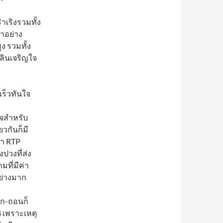
เริงรวมทั้ง
หาอย่าง
ง รวมทั้ง
ลินเจริญใจ
ร็วทันใจ
าใจสำหรับ
วกันก็มี
่า RTP
งปวงที่ส่ง
มที่มีค่า
อย่างมาก
ก-ถอนก็
8 เพราะเหตุ