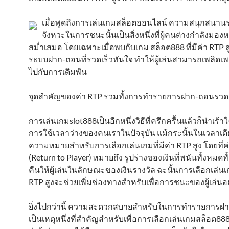
เมื่อพูดถึงการเล่นเกมสล็อตออนไลน์ ความสนุกสนานร่า
จังหวะในการชนะนั้นเป็นสิ่งหนึ่งที่ผู้คนต่างกำลังมอง
สม่ำเสมอ โดยเฉพาะเมื่อพบกับเกม สล็อต888 ที่มีค่า RTP สู
ระบบฝาก-ถอนที่รวดเร็วทันใจ ทำให้ผู้เล่นสามารถเพลิดเพ
ไปกับการเดิมพัน
จุดสำคัญของค่า RTP รวมทั้งการทำรายการฝาก-ถอนรวดเ
การเล่นเกมslot888เป็นอีกหนึ่งวิธีที่ครึกครื้นแล้วก็น่าเร้
การใช้เวลาว่างของคนเราในปัจจุบัน แม้กระนั้นในเวลาเดีย
ความหมายสำหรับการเลือกเล่นเกมที่มีค่า RTP สูง โดยที่ค
(Return to Player) หมายถึง รูปร่างของเงินที่พนันทั้งหมดทั้
คืนให้ผู้เล่นในลักษณะของเงินรางวัล ฉะนั้นการเลือกเล่นเก
RTP สูงจะช่วยเพิ่มช่องทางสำหรับเพื่อการชนะของผู้เล่น
ยิ่งไปกว่านี้ ความสะดวกสบายสำหรับในการทำรายการฝา
เป็นเหตุหนึ่งที่สำคัญสำหรับเพื่อการเลือกเล่นเกมสล็อต88