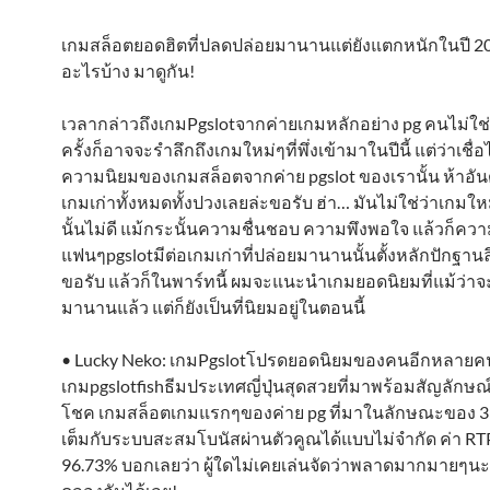
เกมสล็อตยอดฮิตที่ปลดปล่อยมานานแต่ยังแตกหนักในปี 20
อะไรบ้าง มาดูกัน!
เวลากล่าวถึงเกมPgslotจากค่ายเกมหลักอย่าง pg คนไม่ใช
ครั้งก็อาจจะรำลึกถึงเกมใหม่ๆที่พึ่งเข้ามาในปีนี้ แต่ว่าเชื่
ความนิยมของเกมสล็อตจากค่าย pgslot ของเรานั้น ห้าอัน
เกมเก่าทั้งหมดทั้งปวงเลยล่ะขอรับ ฮ่า… มันไม่ใช่ว่าเกมใหม
นั้นไม่ดี แม้กระนั้นความชื่นชอบ ความพึงพอใจ แล้วก็ควา
แฟนๆpgslotมีต่อเกมเก่าที่ปล่อยมานานนั้นตั้งหลักปักฐานล
ขอรับ แล้วก็ในพาร์ทนี้ ผมจะแนะนำเกมยอดนิยมที่แม้ว่า
มานานแล้ว แต่ก็ยังเป็นที่นิยมอยู่ในตอนนี้
• Lucky Neko: เกมPgslotโปรดยอดนิยมของคนอีกหลายคน
เกมpgslotfishธีมประเทศญี่ปุ่นสุดสวยที่มาพร้อมสัญลักษ
โชค เกมสล็อตเกมแรกๆของค่าย pg ที่มาในลักษณะของ 3D
เต็มกับระบบสะสมโบนัสผ่านตัวคูณได้แบบไม่จำกัด ค่า RT
96.73% บอกเลยว่า ผู้ใดไม่เคยเล่นจัดว่าพลาดมากมายๆน