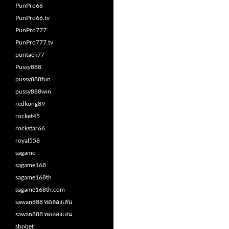
PunPro66
PunPro66.tv
PunPro777
PunPro777.tv
puntaek77
Pussy888
pussy888fun
pussy888win
redkong89
rocket45
rockstar66
royal558
sagame
sagame168
sagame168th
sagame168th.com
sawan888 ทดลองเล่น
sawan888 ทดลองเล่น
sbobet