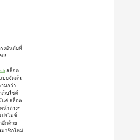
งอันดับที่
ลย!
ish
สล็อต
แบบจัดเต็ม
ลามกว่า
เว็บไซต์
ีแค่ สล็อต
หน้าต่างๆ
โปรโมชั่
ำอีกด้วย
สมาชิกใหม่