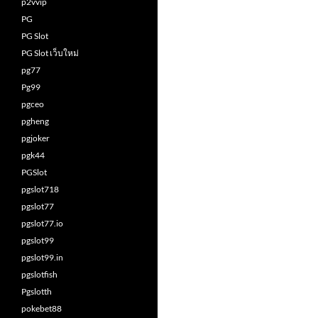
p2vvip
PG
PG Slot
PG Slot เว็บใหม่
pg77
Pg99
pgceo
pgheng
pgjoker
pgk44
PGSlot
pgslot718
pgslot77
pgslot77.io
pgslot99
pgslot99.in
pgslotfish
Pgslotth
pokebet88