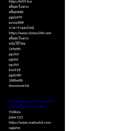
https://st99.fun
สล็อตเว็บตรง
สล็อต888
pgslot99
pussy888
บาคาร่าออนไลน์
https://www.slotxo24hr.win
สล็อตเว็บตรง
หนังโป๊ไทย
1xbetth
pg slot
pgslot
pg slot
kiss918
pgslotth
188betth
doomovie hd
เว็บสล็อตและบาคาร่าของโคร
ตดีเว็บนี้เล่นแล้วรวยจัดๆ
918kiss
joker123
https://www.madoohd.com
sagame