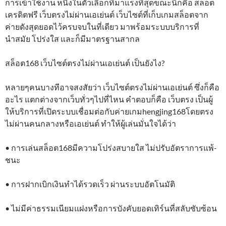
การเข้าใช้งาน หนึ่งในตัวเลือกที่มาแรงที่สุดขณะนี้ก็คือ สล็อต
เครดิตฟรี เว็บตรงไม่ผ่านเอเย่นต์ เว็บไซต์ที่เก็บเกมสล็อตจาก
ค่ายดังสุดยอดไว้ครบจบในที่เดียว มาพร้อมระบบบริการที่
นำสมัย โปร่งใส และก็มีมาตรฐานสากล
สล็อต168 เว็บไซต์ตรงไม่ผ่านเอเย่นต์ เป็นยังไง?
หลายๆคนบางทีอาจสงสัยว่า เว็บไซต์ตรงไม่ผ่านเอเย่นต์ ซึ่งก็คือ
อะไร แตกต่างจากเว็บทั่วๆไปที่ไหน คำตอบก็คือ เว็บตรง เป็นผู้
ให้บริการที่เปิดระบบเชื่อมต่อกับค่ายเกมhengjing168โดยตรง
ไม่ผ่านคนกลางหรือเอเย่นต์ ทำให้ผู้เล่นมั่นใจได้ว่า
• การเล่นสล็อต168มีความโปร่งสบายใส ไม่ปรับอัตราการแพ้-
ชนะ
• การฝากเบิกเงินทำได้รวดเร็ว ผ่านระบบอัตโนมัติ
• ไม่มีค่าธรรมเนียมแฝงหรือการบังคับยอดเทิร์นที่สลับซับซ้อน