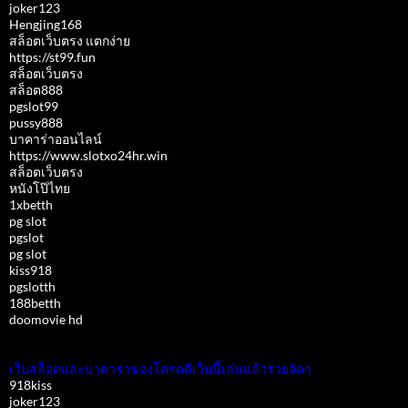
joker123
Hengjing168
สล็อตเว็บตรง แตกง่าย
https://st99.fun
สล็อตเว็บตรง
สล็อต888
pgslot99
pussy888
บาคาร่าออนไลน์
https://www.slotxo24hr.win
สล็อตเว็บตรง
หนังโป๊ไทย
1xbetth
pg slot
pgslot
pg slot
kiss918
pgslotth
188betth
doomovie hd
เว็บสล็อตและบาคาร่าของโครตดีเว็บนี้เล่นแล้วรวยจัดๆ
918kiss
joker123