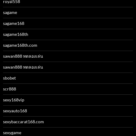
royal558
sagame
sagame168
sagame168th
sagame168th.com
sawan888 ทดลองเล่น
sawan888 ทดลองเล่น
sbobet
scr888
sexy168vip
sexyauto168
sexybaccarat168.com
sexygame