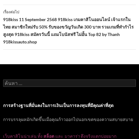
เรื่องต่อไป
918kiss 11 September 2568 918kiss เกมคาสิโนออนไลน์ เจ้าแรกใน
ไทย สมาชิกใหม่รับ 50% รับของขวัญวันเกิด 300 บาท รวมเกมที่ทำกำไร
สูงสุด 918kiss สมัครวันนี้ แถมโบนัสฟรี ไม่อั้น Top 82 by Thanh
918kissauto.shop
ค้นหา
สำหรับ:
การสร้างฐานที่มั่นคงในการเงินเป็นการลงทุนที่มีคุณค่าที่สุด
การบรรลุผลมักเกิดขึ้นเมื่อคุณก้าวออกไปนอกเขตของความสบายสบาย
เว็บคาสิโนน่าเล่น ทั้ง
สล็อต
และ
บาคาร่า
ตึงจริงแตกบ่อยมาก