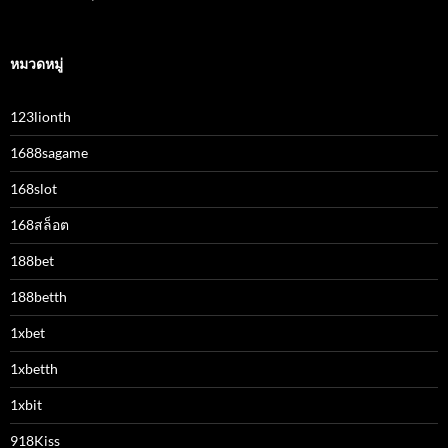
หมวดหมู่
123lionth
1688sagame
168slot
168สล็อต
188bet
188betth
1xbet
1xbetth
1xbit
918Kiss