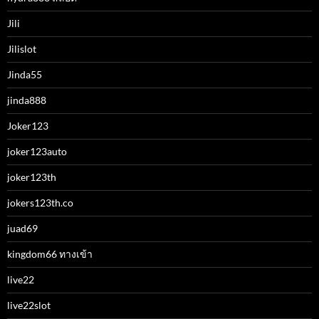
Jili
Jilislot
Jinda55
jinda888
Joker123
joker123auto
joker123th
jokers123th.co
juad69
kingdom66 ทางเข้า
live22
live22slot