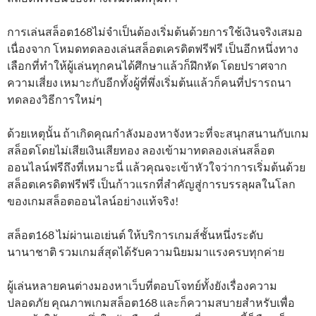
การเล่นสล็อต168ไม่จำเป็นต้องเริ่มต้นด้วยการใช้เงินจริงเสมอ
เนื่องจาก โหมดทดลองเล่นสล็อตเครดิตฟรีฟรี เป็นอีกหนึ่งทาง
เลือกที่ทำให้ผู้เล่นทุกคนได้ศึกษาแล้วก็ฝึกหัด โดยปราศจาก
ความเสี่ยง เหมาะกับอีกทั้งผู้ที่พึ่งเริ่มต้นแล้วก็คนที่ปรารถนา
ทดลองวิธีการใหม่ๆ
ด้วยเหตุนั้น ถ้าเกิดคุณกำลังมองหาจังหวะที่จะสนุกสนานกับเกม
สล็อตโดยไม่เสียเงินเสียทอง ลองเข้ามาทดลองเล่นสล็อต
ออนไลน์ฟรีถึงที่เหมาะนี่ แล้วคุณจะเข้าหัวใจว่าการเริ่มต้นด้วย
สล็อตเครดิตฟรีฟรี เป็นก้าวแรกที่สำคัญสู่การบรรลุผลในโลก
ของเกมสล็อตออนไลน์อย่างแท้จริง!
สล็อต168 ไม่ผ่านเอเย่นต์ ให้บริการเกมส์ชั้นหนึ่งระดับ
นานาชาติ รวมเกมส์สุดได้รับความนิยมมาแรงครบทุกค่าย
ผู้เล่นหลายคนต่างมองหาเว็บที่ตอบโจทย์ทั้งยังเรื่องความ
ปลอดภัย คุณภาพเกมสล็อต168 และก็ความสบายสำหรับเพื่อ