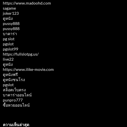
https://www.madoohd.com
sagame
joker123
ดูหนัง
pussy888
pussy888
บาคาร่า
pg slot
pgslot
pgslot99
https://fullslotpg.us/
live22
ดูหนัง
https://www.ilike-movie.com
ดูหนังฟรี
ดูหนังชนโรง
pgslot
สล็อตเว็บตรง
บาคาร่าออนไลน์
punpro777
ซื้อหวยออนไลน์
ความเห็นล่าสุด