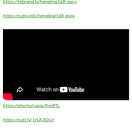
https://rebrand.ly/hengjing168-guru
https://cutly.info/hengjing168-guru
https://shorturl.asia/Km8TL
https://cutt.ly/1rLA3QLd