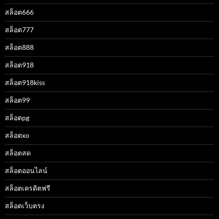
สล็อต666
สล็อต777
สล็อต888
สล็อต918
สล็อต918kiss
สล็อต99
สล็อตpg
สล็อตxo
สล็อตสด
สล็อตออนไลน์
สล็อตเครดิตฟรี
สล็อตเว็บตรง