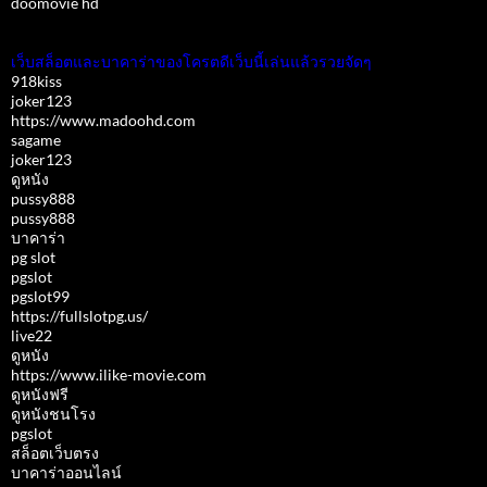
doomovie hd
เว็บสล็อตและบาคาร่าของโครตดีเว็บนี้เล่นแล้วรวยจัดๆ
918kiss
joker123
https://www.madoohd.com
sagame
joker123
ดูหนัง
pussy888
pussy888
บาคาร่า
pg slot
pgslot
pgslot99
https://fullslotpg.us/
live22
ดูหนัง
https://www.ilike-movie.com
ดูหนังฟรี
ดูหนังชนโรง
pgslot
สล็อตเว็บตรง
บาคาร่าออนไลน์