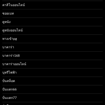
คาสิโนออนไลน์
ซอยเบท
ดูหนัง
ดูหนังออนไลน์
ทางเข้าpg
บาคาร่า
บาคาร่า168
บาคาร่าออนไลน์
บุหรีไฟฟ้า
ปั่นสล็อต
ปั่นแตก66
ปั่นแตก77