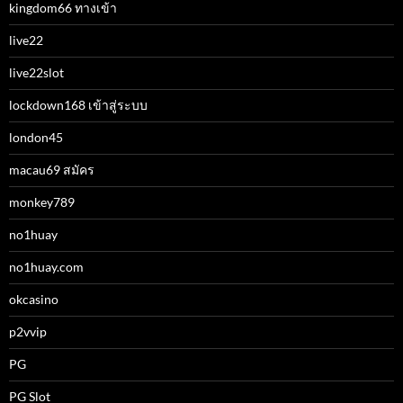
kingdom66 ทางเข้า
live22
live22slot
lockdown168 เข้าสู่ระบบ
london45
macau69 สมัคร
monkey789
no1huay
no1huay.com
okcasino
p2vvip
PG
PG Slot