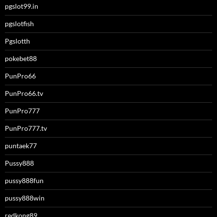
pgslot99.in
pgslotfish
Pgslotth
pokebet88
PunPro66
PunPro66.tv
PunPro777
PunPro777.tv
puntaek77
Pussy888
pussy888fun
pussy888win
redkong89