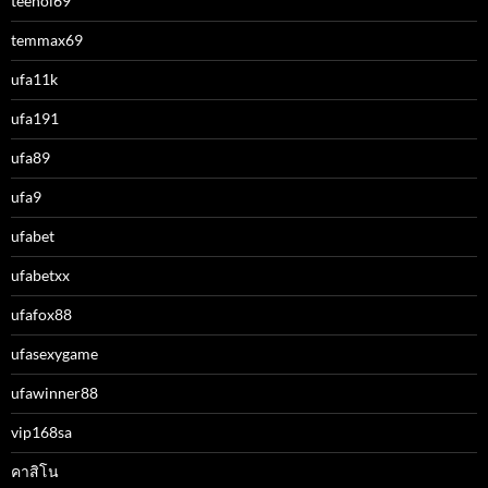
teenoi69
temmax69
ufa11k
ufa191
ufa89
ufa9
ufabet
ufabetxx
ufafox88
ufasexygame
ufawinner88
vip168sa
คาสิโน