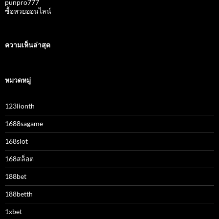
punpro777
ซื้อหวยออนไลน์
ความเห็นล่าสุด
หมวดหมู่
123lionth
1688sagame
168slot
168สล็อต
188bet
188betth
1xbet