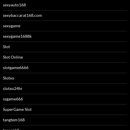
sexyauto168
sexybaccarat168.com
sexygame
sexygame1688k
Slot
Slot Online
slotgame6666
Slotxo
slotxo24hr
ssgame666
SuperGame Slot
tangtem168