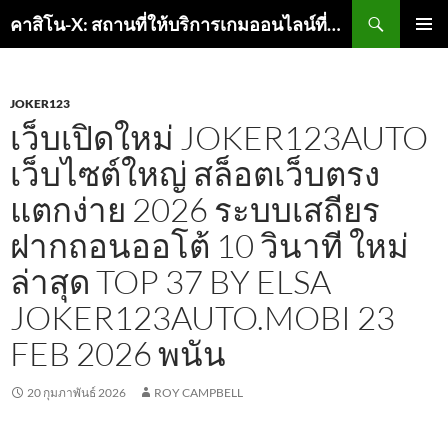
ค้นหา
คาสิโน-X: สถานที่ให้บริการเกมออนไลน์ที่ดีที่สุด
ข้าม
เมนูหลัก
ไป
ยัง
เนื้อหา
JOKER123
เว็บเปิดใหม่ JOKER123AUTO
เว็บไซต์ใหญ่ สล็อตเว็บตรง
แตกง่าย 2026 ระบบเสถียร
ฝากถอนออโต้ 10 วินาที ใหม่
ล่าสุด TOP 37 BY ELSA
JOKER123AUTO.MOBI 23
FEB 2026 พนัน
20 กุมภาพันธ์ 2026
ROY CAMPBELL