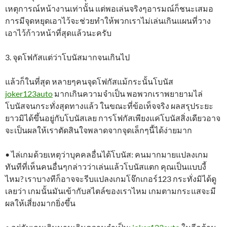
เหตุการณ์หน้างานเท่านั้น แต่พอเล่นจริงๆอารมณ์ก็ชนะเสมอ
การมีจุดหยุดเอาไว้จะช่วยทำให้พวกเราไม่เล่นเกินแผนที่วาง
เอาไว้ก้าวหน้าที่สุดแล้วนะครับ
3. จุดโฟกัสแต่ว่าโบนัสมากจนเกินไป
แล้วก็ในที่สุด หลายๆคนจุดโฟกัสแม้กระนั้นโบนัส
joker123auto
มากเกินความจำเป็น พอพวกเราพยายามไล่
โบนัสจนกระทั่งสุดทางแล้ว ในขณะที่ข้อเท็จจริง ผลสรุประยะ
ยาวมิได้ขึ้นอยู่กับโบนัสเลย การโฟกัสเพียงแค่โบนัสสิ่งเดียวอาจ
จะเป็นผลให้เราตัดสินใจพลาดจากจุดเล็กๆนี้ได้ง่ายมาก
• ไล่เกมด้วยเหตุว่าบุคคลอื่นได้โบนัส: คนมากมายแปลงเกม
ทันทีที่เห็นคนอื่นๆกล่าวว่าเล่นแล้วโบนัสแตก คุณเป็นแบบงี้
ไหม? เราบางทีก็อาจจะรีบแปลงเกมโจ๊กเกอร์123 กระทั่งมิได้ดู
เลยว่า เกมนั้นมันเข้ากับสไตล์ของเราไหม เกมตามกระแสจะมี
ผลให้เสี่ยงมากยิ่งขึ้น