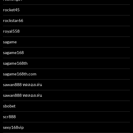
rocket45
rockstar66
royal558
sagame
sagame168
sagame168th
sagame168th.com
sawan888 ทดลองเล่น
sawan888 ทดลองเล่น
sbobet
scr888
sexy168vip