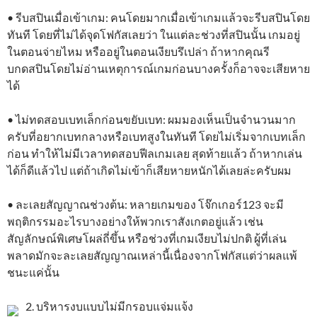
• รีบสปินเมื่อเข้าเกม: คนโดยมากเมื่อเข้าเกมแล้วจะรีบสปินโดย
ทันที โดยที่ไม่ได้จุดโฟกัสเลยว่า ในแต่ละช่วงที่สปินนั้น เกมอยู่
ในตอนจ่ายไหม หรืออยู่ในตอนเงียบรึเปล่า ถ้าหากคุณรี
บกดสปินโดยไม่อ่านเหตุการณ์เกมก่อนบางครั้งก็อาจจะเสียหาย
ได้
• ไม่ทดสอบเบทเล็กก่อนขยับเบท: ผมมองเห็นเป็นจำนวนมาก
ครับที่อยากเบทกลางหรือเบทสูงในทันที โดยไม่เริ่มจากเบทเล็ก
ก่อน ทำให้ไม่มีเวลาทดสอบฟีลเกมเลย สุดท้ายแล้ว ถ้าหากเล่น
ได้ก็ดีแล้วไป แต่ถ้าเกิดไม่เข้าก็เสียหายหนักได้เลยล่ะครับผม
• ละเลยสัญญาณช่วงต้น: หลายเกมของ โจ๊กเกอร์123 จะมี
พฤติกรรมอะไรบางอย่างให้พวกเราสังเกตอยู่แล้ว เช่น
สัญลักษณ์พิเศษโผล่ถี่ขึ้น หรือช่วงที่เกมเงียบไม่ปกติ ผู้ที่เล่น
พลาดมักจะละเลยสัญญาณเหล่านี้เนื่องจากโฟกัสแต่ว่าผลแพ้
ชนะแค่นั้น
2. บริหารงบแบบไม่มีกรอบแจ่มแจ้ง