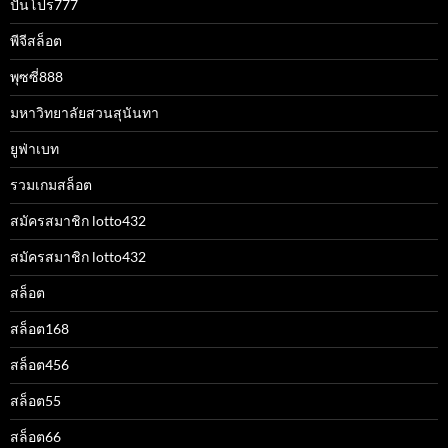
ปั่นโปร777
พีจีสล็อต
พุซซี่888
มหาวิทยาลัยสวนสุนันทา
ยูฟ่าเบท
รวมเกมสล็อต
สมัครสมาชิก lotto432
สมัครสมาชิก lotto432
สล็อต
สล็อต168
สล็อต456
สล็อต55
สล็อต66