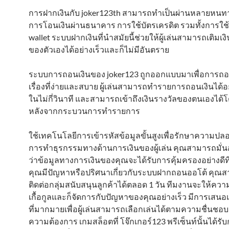
การฝากเงินกับ joker123th สามารถทำเป็นผ่านหลายหนทา
การโอนเงินผ่านธนาคาร การใช้บัตรเครดิต รวมทั้งการใช้
wallet ระบบฝากเงินที่นำสมัยนี้ช่วยให้ผู้เล่นสามารถเติมเงิ
ของตัวเองได้อย่างเร็วและก็ไม่มีอันตราย
ระบบการถอนเงินของ joker123 ถูกออกแบบมาเพื่อการถอน
เรื่องที่ง่ายและสบาย ผู้เล่นสามารถทำรายการถอนเงินได้อย
ในไม่กี่วินาที และสามารถเข้าถึงเงินรางวัลของตนเองได้
หลังจากกระบวนการทำรายการ
ใช้เทคโนโลยีการเข้ารหัสข้อมูลขั้นสูงเพื่อรักษาความปล
การทำธุรกรรมทางด้านการเงินของผู้เล่น คุณสามารถมั่นอ
ว่าข้อมูลทางการเงินของคุณจะได้รับการคุ้มครองอย่างดีที่ส
คุณมีปัญหาหรือปริศนาเกี่ยวกับระบบฝากถอนออโต้ คุณ
ติดต่อกลุ่มสนับสนุนลูกค้าได้ตลอด 1 วัน ทีมงานจะให้ควา
เกื้อกูลและก็จัดการกับปัญหาของคุณอย่างเร็ว มีการเสน
ที่มากมายเพื่อผู้เล่นสามารถเลือกเล่นได้ตามความชื่นชอบแล้
ความต้องการ เกมสล็อตที่ โจ๊กเกอร์123 พรีเซ็นท์นั้นได้ร