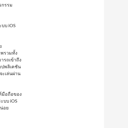
ุรกรรม
ะบบ iOS
ย
พรวมทั้ง
มารถเข้าถึง
อปพลิเคชัน
จะเล่นผ่าน
์มือถือของ
นระบบ iOS
น่อย