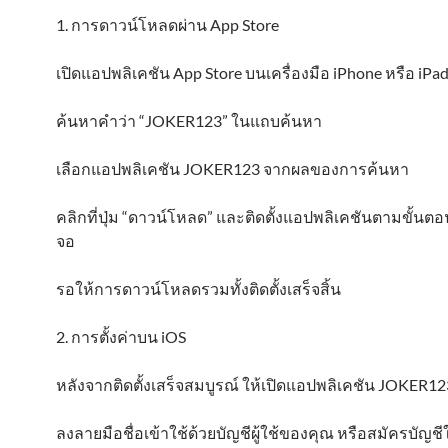
1. การดาวน์โหลดผ่าน App Store
เปิดแอปพลิเคชัน App Store บนเครื่องมือ iPhone หรือ iP
ค้นหาคำว่า “JOKER123” ในแถบค้นหา
เลือกแอปพลิเคชัน JOKER123 จากผลของการค้นหา
คลิกที่ปุ่ม “ดาวน์โหลด” และติดตั้งแอปพลิเคชันตามขั้นต
จอ
รอให้การดาวน์โหลดรวมทั้งติดตั้งเสร็จสิ้น
2. การตั้งค่าบน iOS
หลังจากติดตั้งเสร็จสมบูรณ์ ให้เปิดแอปพลิเคชัน JOKER12
ลงลายมือชื่อเข้าใช้ด้วยบัญชีผู้ใช้ของคุณ หรือสมัครบัญชี