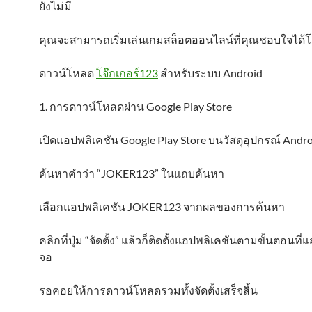
ยังไม่มี
คุณจะสามารถเริ่มเล่นเกมสล็อตออนไลน์ที่คุณชอบใจได้โ
ดาวน์โหลด
โจ๊กเกอร์123
สำหรับระบบ Android
1. การดาวน์โหลดผ่าน Google Play Store
เปิดแอปพลิเคชัน Google Play Store บนวัสดุอุปกรณ์ Andr
ค้นหาคำว่า “JOKER123” ในแถบค้นหา
เลือกแอปพลิเคชัน JOKER123 จากผลของการค้นหา
คลิกที่ปุ่ม “จัดตั้ง” แล้วก็ติดตั้งแอปพลิเคชันตามขั้นตอนท
จอ
รอคอยให้การดาวน์โหลดรวมทั้งจัดตั้งเสร็จสิ้น