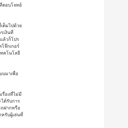
ที่ตอบโจทย์
เต็มไปด้วย
งินที่
แล้วก็โปร
ตโจ๊กเกอร์
เทคโนโลยี
บบมาเพื่อ
ื่องที่ไม่มี
ได้รับการ
ารถฝากหรือ
รับผู้เล่นที่