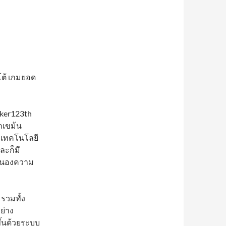
ต้ เกมยอด
oker123th
ักเขม้น
็เทคโนโลยี
ละก็มี
บสนองความ
รวมทั้ง
ย่าง
ขึ้นด้วยระบบ