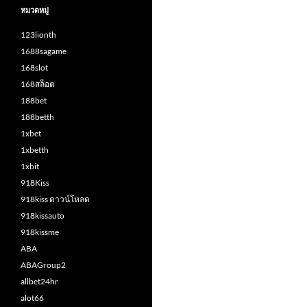
หมวดหมู่
123lionth
1688sagame
168slot
168สล็อต
188bet
188betth
1xbet
1xbetth
1xbit
918Kiss
918kiss ดาวน์โหลด
918kissauto
918kissme
ABA
ABAGroup2
allbet24hr
alot66