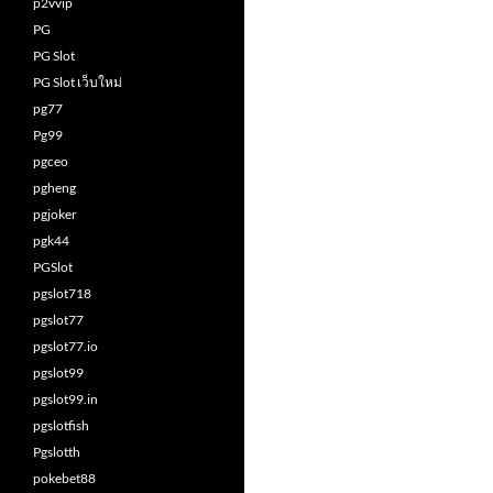
p2vvip
PG
PG Slot
PG Slot เว็บใหม่
pg77
Pg99
pgceo
pgheng
pgjoker
pgk44
PGSlot
pgslot718
pgslot77
pgslot77.io
pgslot99
pgslot99.in
pgslotfish
Pgslotth
pokebet88