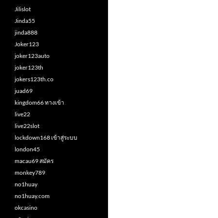
Jilislot
Jinda55
jinda888
Joker123
joker123auto
joker123th
jokers123th.co
juad69
kingdom66 ทางเข้า
live22
live22slot
lockdown168 เข้าสู่ระบบ
london45
macau69 สมัคร
monkey789
no1huay
no1huay.com
okcasino