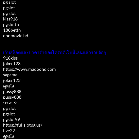
pg slot
pgslot
pg slot
kiss918
pgslotth
188betth
doomovie hd
เว็บสล็อตและบาคาร่าของโครตดีเว็บนี้เล่นแล้วรวยจัดๆ
918kiss
joker123
https://www.madoohd.com
sagame
joker123
ดูหนัง
pussy888
pussy888
บาคาร่า
pg slot
pgslot
pgslot99
https://fullslotpg.us/
live22
ดูหนัง