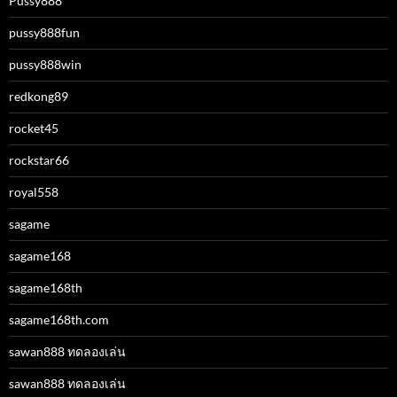
Pussy888
pussy888fun
pussy888win
redkong89
rocket45
rockstar66
royal558
sagame
sagame168
sagame168th
sagame168th.com
sawan888 ทดลองเล่น
sawan888 ทดลองเล่น