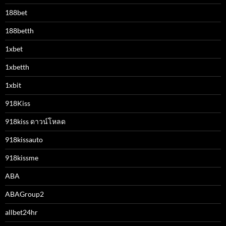
188bet
188betth
1xbet
1xbetth
1xbit
918Kiss
918kiss ดาวน์โหลด
918kissauto
918kissme
ABA
ABAGroup2
allbet24hr