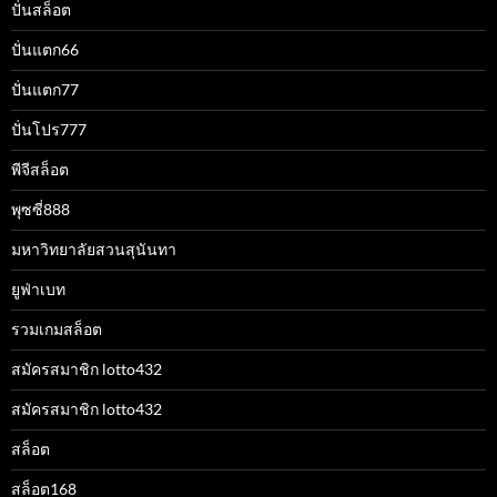
ปั่นสล็อต
ปั่นแตก66
ปั่นแตก77
ปั่นโปร777
พีจีสล็อต
พุซซี่888
มหาวิทยาลัยสวนสุนันทา
ยูฟ่าเบท
รวมเกมสล็อต
สมัครสมาชิก lotto432
สมัครสมาชิก lotto432
สล็อต
สล็อต168