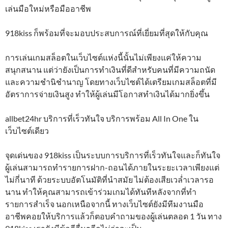
เล่นมือใหม่หรือมืออาชีพ
918kiss ก็พร้อมที่จะมอบประสบการณ์ที่เยี่ยมที่สุดให้กับคุณ
การเล่นเกมสล็อตในเว็บไซต์แห่งนี้นั้นไม่เพียงแค่ให้ความ
สนุกสนาน แต่ว่ายังเป็นการทำเงินที่ดีสำหรับคนที่มีความถนัด
และความชำนิชำนาญ โดยทางเว็บไซต์ได้เตรียมเกมสล็อตที่มี
อัตราการจ่ายเงินสูง ทำให้ผู้เล่นมีโอกาสทำเงินได้มากยิ่งขึ้น
allbet24hr บริการที่เร็วทันใจ บริการพร้อม All In One ใน
เว็บไซต์เดียว
จุดเด่นของ 918kiss เป็นระบบการบริการที่เร็วทันใจและก็ทันใจ
ผู้เล่นสามารถทำรายการฝาก-ถอนได้ภายในระยะเวลาเพียงแต่
ไม่กี่นาที ด้วยระบบอัตโนมัติที่นำสมัย ไม่ต้องเสียเวล่ำเวลารอ
นาน ทำให้คุณสามารถเข้าร่วมเกมได้ทันทีหลังจากที่ทำ
รายการสำเร็จ นอกเหนือจากนี้ ทางเว็บไซต์ยังมีทีมงานมือ
อาชีพคอยให้บริการแล้วก็ตอบคำถามของผู้เล่นตลอด 1 วัน ทาง