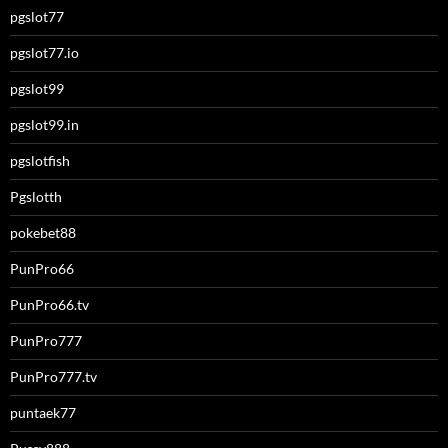
pgslot77
pgslot77.io
pgslot99
pgslot99.in
pgslotfish
Pgslotth
pokebet88
PunPro66
PunPro66.tv
PunPro777
PunPro777.tv
puntaek77