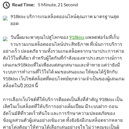
Read Time:
5 Minute, 21 Second
918kiss บริการเกมสล็อตออนไลน์คุณภาพ มาตรฐานสุด
ยอด
วันนี้ผมจะพาคุณไปสู่โลกของ
918kiss
แพลตฟอร์มที่เก็บ
รวบรวมเกมสล็อตออนไลน์ประสิทธิภาพ ที่เน้นการบริการ
อย่างเร็ว ปลอดภัย รวมทั้งรวมเกมสล็อตจากนานาประการค่าย
ดังไว้ในที่เดียว สำหรับผู้ใดกันที่กำลังมองหาประสบการณ์การ
เล่นเกม918kissที่ไม่เพียงแต่สนุกสนานและท้าทาย แต่ว่ายังมี
ระบบการทำงานที่ไว้ใจได้ ผมขอเสนอแนะให้คุณได้รู้จักกับ
918kiss เว็บไซต์สล็อตที่ตอบโจทย์ทุกความจำเป็นของผู้เล่นเกม
สล็อตในปี 2024 นี้
การเลือกเว็บไซต์ที่ให้บริการดียอดเป็นสิ่งที่สำคัญ 918kiss เป็น
เลิศในเว็บสล็อตที่ให้บริการอย่างเต็มเปี่ยม มีระบบฝาก-ถอน
อัตโนมัติที่รวดเร็วทันใจ และการรักษาความปลอดภัยของ
ข้อมูลส่วนตัวผู้เล่นอย่างเข้มงวด ทั้งยังยังมีเกมสล็อตจากหลาย
ค่ายโด่งดังมาให้ท่านได้เลือกเล่นอย่างจุใจ ไม่ว่าคุณจะเป็นผู้