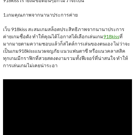
918kiss เรายังมีข้อดีอื่นๆอีกไม่ว่าจะเป็น
1.เกมคุณภาพจากนานาประการค่าย
เว็บ 918kiss สะสมเกมสล็อตประสิทธิภาพจากนานาประการ
ค่ายเกมชื่อดัง ทำให้คุณได้โอกาสได้เลือกเล่นเกม
918kiss
ที่
มากมายตามความชอบแล้วก็สไตล์การเล่นของตนเอง ไม่ว่าจะ
เป็นเกม918kissแนวผจญภัย แนวแฟนตาซี หรือแนวคลาสสิค
ทุกเกมมีกราฟิกที่สวยสดงดงามรวมทั้งฟีเจอร์ที่น่าสนใจ ทำให้
การเล่นเกมไม่เคยน่าระอา