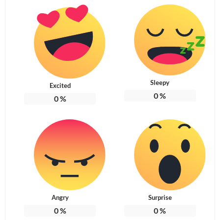
Sleepy
Excited
0
%
0
%
Angry
Surprise
0
%
0
%