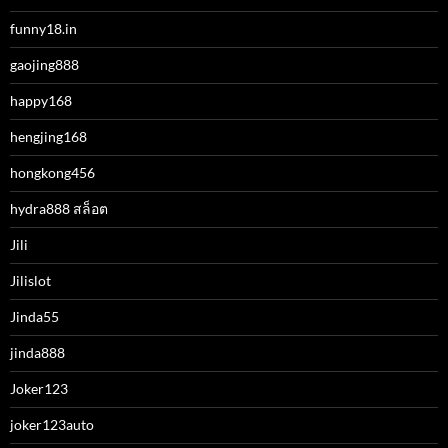
funny18.in
gaojing888
happy168
hengjing168
hongkong456
hydra888 สล็อต
Jili
Jilislot
Jinda55
jinda888
Joker123
joker123auto