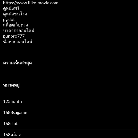
https://www.ilike-movie.com
ดูหนังฟรี
ดูหนังชนโรง
pgslot
สล็อตเว็บตรง
บาคาร่าออนไลน์
punpro777
ซื้อหวยออนไลน์
ความเห็นล่าสุด
หมวดหมู่
123lionth
1688sagame
168slot
168สล็อต