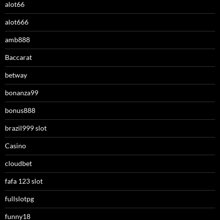
alot66
alot666
amb888
Baccarat
betway
bonanza99
bonus888
brazil999 slot
Casino
cloudbet
fafa 123 slot
fullslotpg
funny18