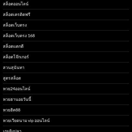
สล็อตออนไลน์
สล็อตเครดิตฟรี
สล็อตเว็บตรง
สล็อตเว็บตรง 168
สล็อตแตกดี
สล็อตโจ๊กเกอร์
สวนสุนันทา
สูตรสล็อต
หวย24ออนไลน์
หวยฮานอยวันนี้
หวยฮิต88
หวยเวียดนาม vip ออนไลน์
เกมยิงปลา