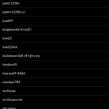
joker123th
jokers123th.co
juad69
kingdom66 ทางเข้า
live22
live22slot
lockdown168 เข้าสู่ระบบ
london45
macau69 สมัคร
monkey789
no1huay
no1huay.com
okcasino