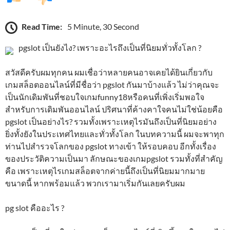
Read Time:
5 Minute, 30 Second
pgslot เป็นยังไง? เพราะอะไรถึงเป็นที่นิยมทั่วทั้งโลก ?
สวัสดีครับผมทุกคน ผมเชื่อว่าหลายคนอาจเคยได้ยินเกี่ยวกับ
เกมสล็อตออนไลน์ที่มีชื่อว่า pgslot กันมาบ้างแล้ว ไม่ว่าคุณจะ
เป็นนักเดิมพันที่ชอบใจเกมfunny18หรือคนที่เพิ่งเริ่มพอใจ
สำหรับการเดิมพันออนไลน์ ปริศนาที่ค้างคาใจคนไม่ใช่น้อยคือ
pgslot เป็นอย่างไร? รวมทั้งเพราะเหตุไรมันถึงเป็นที่นิยมอย่าง
ยิ่งทั้งยังในประเทศไทยและทั่วทั้งโลก ในบทความนี้ ผมจะพาทุก
ท่านไปสำรวจโลกของ pgslot ทางเข้า ให้รอบคอบ อีกทั้งเรื่อง
ของประวัติความเป็นมา ลักษณะของเกมpgslot รวมทั้งที่สำคัญ
คือ เพราะเหตุไรเกมสล็อตจากค่ายนี้ถึงเป็นที่นิยมมากมาย
ขนาดนี้ หากพร้อมแล้ว พวกเรามาเริ่มกันเลยครับผม
pg slot คืออะไร ?