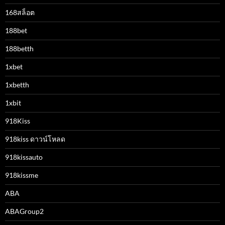
168สล็อต
188bet
188betth
1xbet
1xbetth
1xbit
918Kiss
918kiss ดาวน์โหลด
918kissauto
918kissme
ABA
ABAGroup2