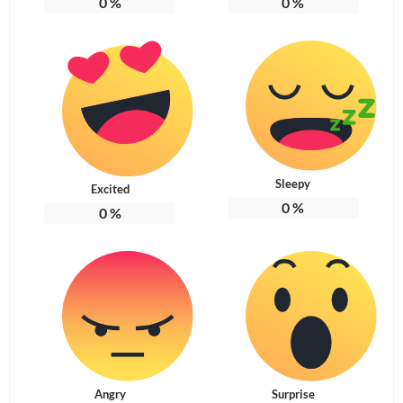
0
%
0
%
Sleepy
Excited
0
%
0
%
Angry
Surprise