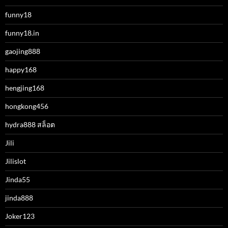
funny18
funny18.in
gaojing888
happy168
hengjing168
hongkong456
hydra888 สล็อต
Jili
Jilislot
Jinda55
jinda888
Joker123