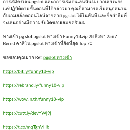
การสมัครเล่น pgslot และก็การเริ่มต้นเล่นนั้นไม่ยากเลย เพียง
แค่ปฏิบัติตามขั้นตอนที่ได้กล่าวมา คุณก็สามารถเริ่มสนุกสนาน
กับเกมสล็อตออนไลน์จากค่าย pg slot ได้ในทันที และก็อย่าลืมที่
จะเล่นอย่างมีความรับผิดชอบเสมอครับผม
ทางเข้า pg slot pgslot ทางเข้า Funny18.vip 28 สิงหา 2567
Bernd คาสิโน pgslot ทางเข้าที่ฮิตที่สุด Top 70
ขอขอบคุณมาก Ref.
pgslot ทางเข้า
https://bit.ly/funny18-vip
https://rebrand.ly/funny18-vip
https://wow.in.th/funny18-vip
https://cutt.ly/devYWj9j
https://t.co/mqTgnVlllb