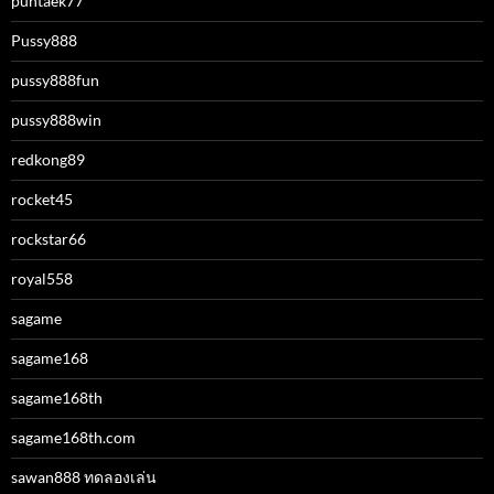
puntaek77
Pussy888
pussy888fun
pussy888win
redkong89
rocket45
rockstar66
royal558
sagame
sagame168
sagame168th
sagame168th.com
sawan888 ทดลองเล่น