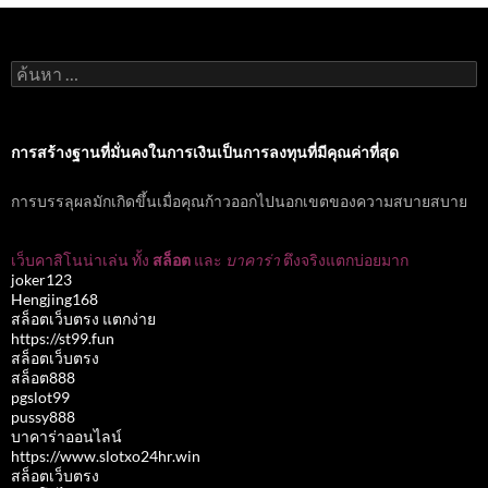
ค้นหา
สำหรับ:
การสร้างฐานที่มั่นคงในการเงินเป็นการลงทุนที่มีคุณค่าที่สุด
การบรรลุผลมักเกิดขึ้นเมื่อคุณก้าวออกไปนอกเขตของความสบายสบาย
เว็บคาสิโนน่าเล่น ทั้ง
สล็อต
และ
บาคาร่า
ตึงจริงแตกบ่อยมาก
joker123
Hengjing168
สล็อตเว็บตรง แตกง่าย
https://st99.fun
สล็อตเว็บตรง
สล็อต888
pgslot99
pussy888
บาคาร่าออนไลน์
https://www.slotxo24hr.win
สล็อตเว็บตรง