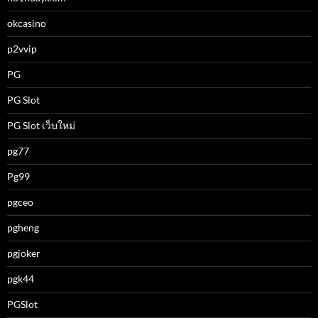
okcasino
p2vvip
PG
PG Slot
PG Slot เว็บใหม่
pg77
Pg99
pgceo
pgheng
pgjoker
pgk44
PGSlot