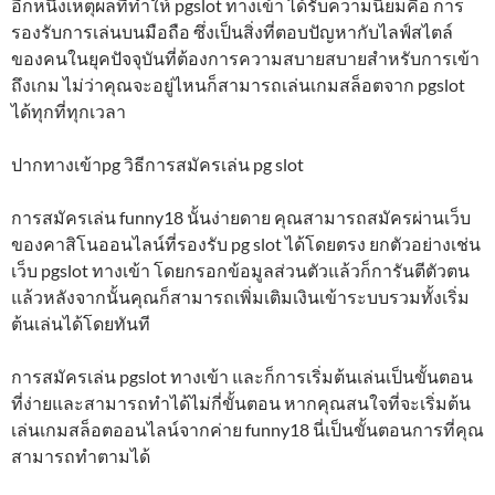
อีกหนึ่งเหตุผลที่ทำให้ pgslot ทางเข้า ได้รับความนิยมคือ การ
รองรับการเล่นบนมือถือ ซึ่งเป็นสิ่งที่ตอบปัญหากับไลฟ์สไตล์
ของคนในยุคปัจจุบันที่ต้องการความสบายสบายสำหรับการเข้า
ถึงเกม ไม่ว่าคุณจะอยู่ไหนก็สามารถเล่นเกมสล็อตจาก pgslot
ได้ทุกที่ทุกเวลา
ปากทางเข้าpg วิธีการสมัครเล่น pg slot
การสมัครเล่น funny18 นั้นง่ายดาย คุณสามารถสมัครผ่านเว็บ
ของคาสิโนออนไลน์ที่รองรับ pg slot ได้โดยตรง ยกตัวอย่างเช่น
เว็บ pgslot ทางเข้า โดยกรอกข้อมูลส่วนตัวแล้วก็การันตีตัวตน
แล้วหลังจากนั้นคุณก็สามารถเพิ่มเติมเงินเข้าระบบรวมทั้งเริ่ม
ต้นเล่นได้โดยทันที
การสมัครเล่น pgslot ทางเข้า และก็การเริ่มต้นเล่นเป็นขั้นตอน
ที่ง่ายและสามารถทำได้ไม่กี่ขั้นตอน หากคุณสนใจที่จะเริ่มต้น
เล่นเกมสล็อตออนไลน์จากค่าย funny18 นี่เป็นขั้นตอนการที่คุณ
สามารถทำตามได้