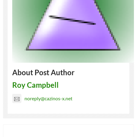
About Post Author
Roy Campbell
noreply@cazinos-x.net