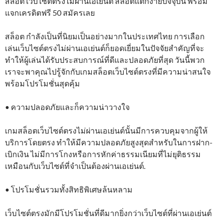
สล็อต เว็บไซต์ตรงไม่ผ่านเอเย่นต์ สล็อตแตกง่ายปัจจุบัน พร้อม
แจกเครดิตฟรี 50 สมัครเลย
สล็อต กำลังเป็นที่นิยมเป็นอย่างมากในประเทศไทย การเลือก
เล่นเว็บไซต์ตรงไม่ผ่านเอเย่นต์ก็ยอดเยี่ยมในปัจจัยสำคัญที่จะ
ทำให้ผู้เล่นได้รับประสบการณ์ที่ดีและปลอดภัยที่สุด วันนี้พวก
เราจะพาคุณไปรู้จักกับเกมสล็อตเว็บไซต์ตรงที่มีความน่าสนใจ
พร้อมโปรโมชั่นสุดคุ้ม
• ความปลอดภัยและก็ความน่าวางใจ
เกมสล็อตเว็บไซต์ตรงไม่ผ่านเอเย่นต์นั้นมีการควบคุมจากผู้ให้
บริการโดยตรง ทำให้มีความปลอดภัยสูงสุดสำหรับในการฝาก-
เบิกเงิน ไม่มีการโกงหรือการหักค่าธรรมเนียมที่ไม่ยุติธรรม
เหมือนกับเว็บไซต์ที่จำเป็นต้องผ่านเอเย่นต์.
• โปรโมชั่นรวมทั้งสิทธิพิเศษล้นหลาม
เว็บไซต์ตรงมักมีโปรโมชั่นที่ดีมากยิ่งกว่าเว็บไซต์ที่ผ่านเอเย่นต์