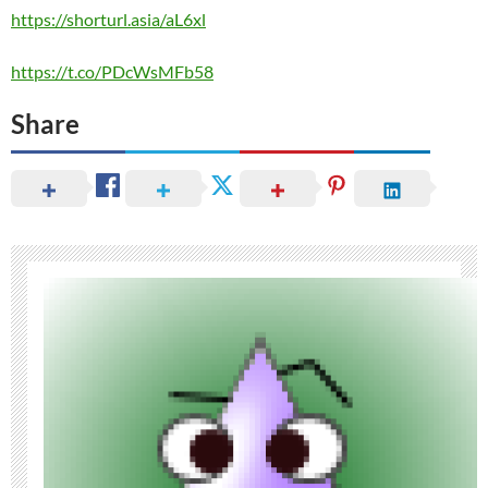
https://shorturl.asia/aL6xl
https://t.co/PDcWsMFb58
Share