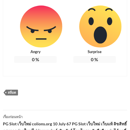
Angry
Surprise
0
%
0
%
สล็อต
เมนู
เรื่องก่อนหน้า
นำทาง
PG Slot เว็บใหม่ colions.org 10 July 67 PG Slot เว็บใหม่ เว็บแท้ ลิขสิทธิ์