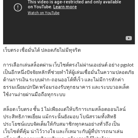
เว็บตรง เชื่อมั่นได้ ปลอดภัยไม่มีทุจริต
การเลือกเล่นสล็อตผ่าน เว็บไซต์ตรงไม่ผ่านเอเย่นต์ อย่าง pgslot
เป็นอีกหนึ่งปัจจัยหลักที่ช่วยทำให้ผู้เล่นเชื่อมั่นในความปลอดภัย
ด้านการเงิน ระบบฝาก-ถอนออโต้ที่เร็ว และไม่มีการหักค่า
ธรรมเนียมปกปิด พร้อมรองรับทุกธนาคาร และระบบวอลเล็ต
ใช้งานง่ายผ่านมือถือทุกระบบ
สล็อต เว็บตรง ชั้น 1 ไม่เพียงแต่ให้บริการเกมสล็อตออนไลน์
ประสิทธิภาพเยี่ยม แม้กระนั้นยังมอบ โบนัสรวมทั้งสิทธิ
ประโยชน์แบบจัดเต็มให้กับสมาชิกทุกคนอย่างทั่วถึง เป็น
เว็บไซต์ที่คุ้ม น่าไว้วางใจ และก็เหมาะกับผู้ที่ปรารถนาเล่น