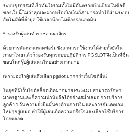
ระบบธุรกรรมที่เร็วทันใจรวมทั้งไม่มีอันตรายเป็นเยี่ยมในข้อดี
ของเว็บนี้ ไม่ว่าคุณจะฝากหรือเบิกเงินก็สามารถทำได้ผ่านระบบ
อัตโนมัติที่ล้ำยุค ใช้เวลาน้อย ไม่ต้องรอแอดมิน
5. รองรับผู้เล่นทั่วราชอาณาจักร
ด้วยการพัฒนาแพลตฟอร์มซึ่งสามารถใช้งานได้ง่ายทั้งยังใน
ภาษาไทย แล้วก็รองรับทุกระบบปฏิบัติการ PG SLOT จึงเป็นที่ชื่น
ชอบในกรุ๊ปผู้เล่นคนไทยอย่างมากมาย
เพราะอะไรผู้เล่นถึงเลือก pgslot มากกว่าเว็บไซต์อื่น?
ในยุคที่มีเว็บไซต์สล็อตเกิดมากมาย PG SLOT สามารถรักษา
มาตรฐานและก็ความน่านับถือได้อย่างสม่ำเสมอ การบริการ
ลูกค้า 1 วัน ความยั่งยืนมั่นคงด้านการเงิน และการอัปเดตเกม
ใหม่ๆอยู่เสมอ ทำให้ผู้เล่นเกิดความตรึงใจและเลือกใช้บริการ
โดยตลอด