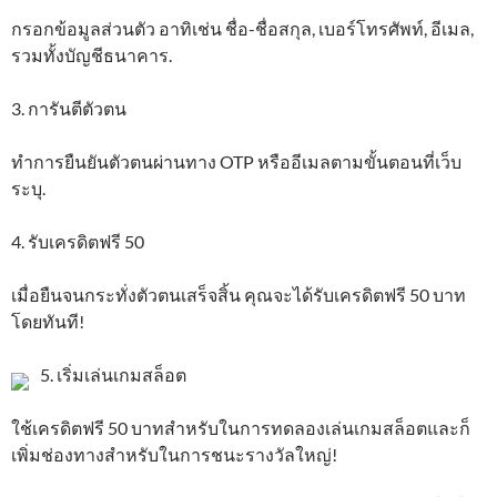
กรอกข้อมูลส่วนตัว อาทิเช่น ชื่อ-ชื่อสกุล, เบอร์โทรศัพท์, อีเมล,
รวมทั้งบัญชีธนาคาร.
3. การันตีตัวตน
ทำการยืนยันตัวตนผ่านทาง OTP หรืออีเมลตามขั้นตอนที่เว็บ
ระบุ.
4. รับเครดิตฟรี 50
เมื่อยืนจนกระทั่งตัวตนเสร็จสิ้น คุณจะได้รับเครดิตฟรี 50 บาท
โดยทันที!
5. เริ่มเล่นเกมสล็อต
ใช้เครดิตฟรี 50 บาทสำหรับในการทดลองเล่นเกมสล็อตและก็
เพิ่มช่องทางสำหรับในการชนะรางวัลใหญ่!