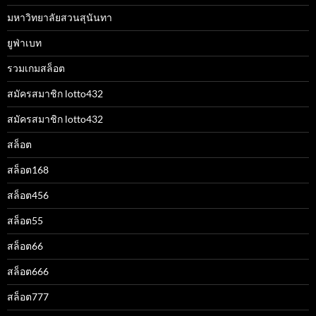
มหาวิทยาลัยสวนสุนันทา
ยูฟ่าเบท
รวมเกมสล็อต
สมัครสมาชิก lotto432
สมัครสมาชิก lotto432
สล็อต
สล็อต168
สล็อต456
สล็อต55
สล็อต66
สล็อต666
สล็อต777