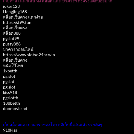
เว็บคาสิโนน่าเล่น ทั้ง
สล็อต
และ
บาคาร่า
ตึงจริงแตกบ่อยมาก
joker123
Hengjing168
สล็อตเว็บตรง แตกง่าย
https://st99.fun
สล็อตเว็บตรง
สล็อต888
pgslot99
pussy888
บาคาร่าออนไลน์
https://www.slotxo24hr.win
สล็อตเว็บตรง
หนังโป๊ไทย
1xbetth
pg slot
pgslot
pg slot
kiss918
pgslotth
188betth
doomovie hd
เว็บสล็อตและบาคาร่าของโครตดีเว็บนี้เล่นแล้วรวยจัดๆ
918kiss