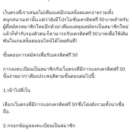
เว็บตรงที่เราเสนอไม่เพียงแค่มีเกมสล็อตแตกง่ายรวมทั้ง
สนุกสนานเท่านั้น แต่ว่ายังมีโปรโมชั่นเครดิตฟรี 50 บาทสำหรับ
ผู้ที่สมัครสมาชิกใหม่อีกด้วย! เพียงแค่คุณสมัครเป็นสมาชิกใหม่
แล้วก็ทำรับรองตัวตน ก็สามารถรับเครดิตฟรี 50 บาทเพื่อใช้เดิม
พันในเกมสล็อตออนไลน์ได้โดยทันที!
ขั้นตอนการสมัครเพื่อรับเครดิตฟรี 50
การลงทะเบียนเป็นสมาชิกกับเว็บตรงที่มีการแจกเครดิตฟรี 50
นั้นง่ายมาก! เพียงประพฤติตามขั้นตอนต่อไปนี้:
1. เข้าไปที่เว็บ
เลือกเว็บตรงที่มีการแจกเครดิตฟรี 50 ซึ่งโด่งดังรวมทั้งน่าเชื่อ
ถือ.
2. กรอกข้อมูลลงทะเบียนเป็นสมาชิก