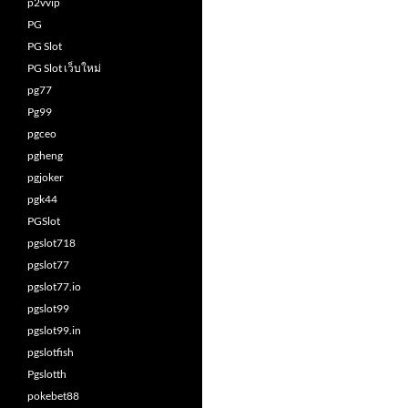
p2vvip
PG
PG Slot
PG Slot เว็บใหม่
pg77
Pg99
pgceo
pgheng
pgjoker
pgk44
PGSlot
pgslot718
pgslot77
pgslot77.io
pgslot99
pgslot99.in
pgslotfish
Pgslotth
pokebet88