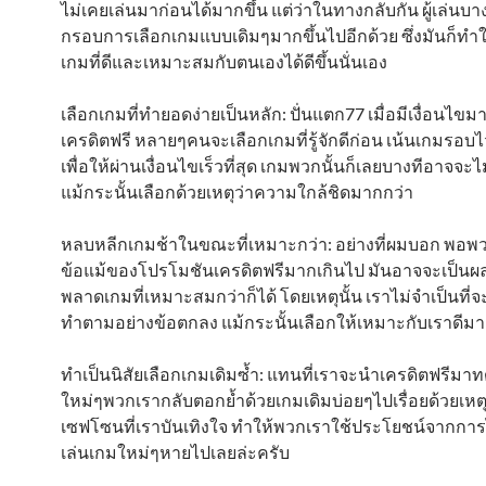
ไม่เคยเล่นมาก่อนได้มากขึ้น แต่ว่าในทางกลับกัน ผู้เล่นบาง
กรอบการเลือกเกมแบบเดิมๆมากขึ้นไปอีกด้วย ซึ่งมันก็ทำ
เกมที่ดีและเหมาะสมกับตนเองได้ดีขึ้นนั่นเอง
เลือกเกมที่ทำยอดง่ายเป็นหลัก: ปั่นแตก77 เมื่อมีเงื่อนไขม
เครดิตฟรี หลายๆคนจะเลือกเกมที่รู้จักดีก่อน เน้นเกมรอบไว
เพื่อให้ผ่านเงื่อนไขเร็วที่สุด เกมพวกนั้นก็เลยบางทีอาจจะ
แม้กระนั้นเลือกด้วยเหตุว่าความใกล้ชิดมากกว่า
หลบหลีกเกมช้าในขณะที่เหมาะกว่า: อย่างที่ผมบอก พอพ
ข้อแม้ของโปรโมชันเครดิตฟรีมากเกินไป มันอาจจะเป็นผ
พลาดเกมที่เหมาะสมกว่าก็ได้ โดยเหตุนั้น เราไม่จำเป็นที่จะต
ทำตามอย่างข้อตกลง แม้กระนั้นเลือกให้เหมาะกับเราดีมาก
ทำเป็นนิสัยเลือกเกมเดิมซ้ำ: แทนที่เราจะนำเครดิตฟรีม
ใหม่ๆพวกเรากลับตอกย้ำด้วยเกมเดิมบ่อยๆไปเรื่อยด้วยเหตุ
เซฟโซนที่เราบันเทิงใจ ทำให้พวกเราใช้ประโยชน์จากกา
เล่นเกมใหม่ๆหายไปเลยล่ะครับ