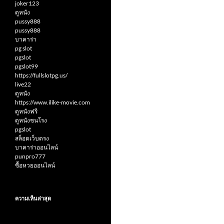
joker123
ดูหนัง
pussy888
pussy888
บาคาร่า
pg slot
pgslot
pgslot99
https://fullslotpg.us/
live22
ดูหนัง
https://www.ilike-movie.com
ดูหนังฟรี
ดูหนังชนโรง
pgslot
สล็อตเว็บตรง
บาคาร่าออนไลน์
punpro777
ซื้อหวยออนไลน์
ความเห็นล่าสุด