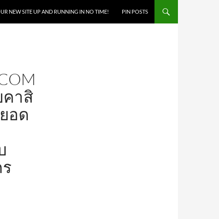
OUR NEW SITE UP AND RUNNING IN NO TIME!
PIN POSTS
.COM
บคาสิ
กยอด
บ
คร
E