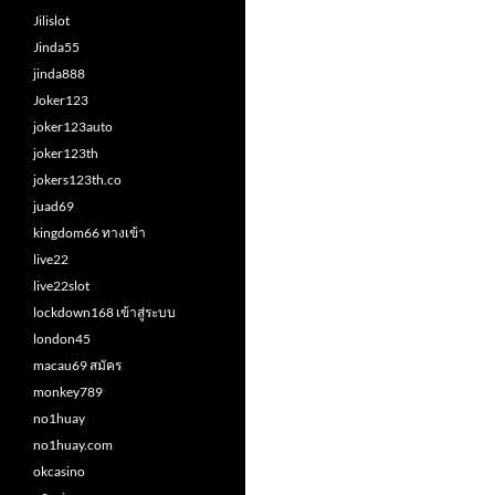
Jilislot
Jinda55
jinda888
Joker123
joker123auto
joker123th
jokers123th.co
juad69
kingdom66 ทางเข้า
live22
live22slot
lockdown168 เข้าสู่ระบบ
london45
macau69 สมัคร
monkey789
no1huay
no1huay.com
okcasino