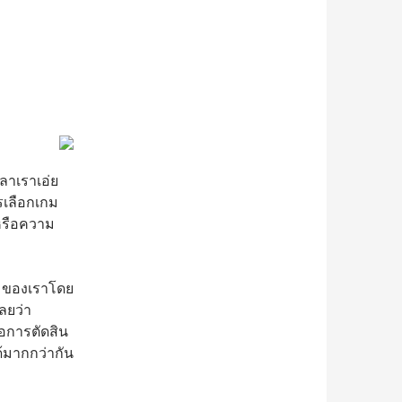
ลาเราเอ่ย
รเลือกเกม
บหรือความ
77 ของเราโดย
เลยว่า
่อการตัดสิน
้มากกว่ากัน