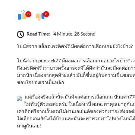
0
0
Read Time:
4 Minute, 28 Second
โบนัสจาก สล็อตเครดิตฟรี มีผลต่อการเลือกเกมยังไงบ้าง?
โบนัสจาก puntaek77 มีผลต่อการเลือกเกมอย่างไรบ้าง? เว
ถึงเครดิตฟรี เราบางครั้งอาจจะมิได้คิดว่ามันจะมีผลต่อกา
มากนัก เนื่องจากสุดท้ายแล้ว มันก็ขึ้นอยู่กับความชื่นชอ
ชอบใจของเราเป็นหลัก
แต่เรื่องจริงแล้วนั้น มันมีผลต่อการเลือกเกม ปั่นแตก
ไม่ทันรู้ตัวเลยล่ะครับ ในเนื้อหานี้ ผมจะพาคุณมาดูกัน
เครดิตฟรีจากเว็บตรงไม่ผ่านเอเย่นต์ของพวกเราจะส่งผลต
ใจเลือกเกมยังไงได้บ้าง และมันจะพาพวกเราไปทางไหนได
มาดูกันเลย!