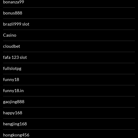
bonanza99
bonus888
brazil999 slot
Casino
cloudbet
fafa 123 slot
fullslotpg
funny18
funny18.in
gaojing888
happy168
hengjing168
hongkong456