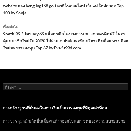
website ตรง hengjing168.golf คาสิโนออนไลน์ เว็บแม่ ใหม่ล่าสุด Top
เรื่อง
100 by Sonja
เรื่องต่อไป
Sretthi99 3 January 69 สล็อต พลิกโฉมวงการเกม แจกเครดิตฟรี โคตร
คุ้ม สมาชิกใหม่รับ 200% ไม่ผ่านเอเย่นต์ แอดมินบริการดี สล็อต ทางเลือก
ใหม่ของการลงทุน Top 67 by Eva St99d.com
ค้นหา
สำหรับ:
การสร้างฐานที่มั่นคงในการเงินเป็นการลงทุนที่มีคุณค่าที่สุด
การบรรลุผลมักเกิดขึ้นเมื่อคุณก้าวออกไปนอกเขตของความสบายสบาย