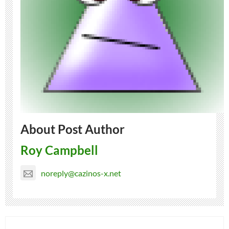
About Post Author
Roy Campbell
noreply@cazinos-x.net