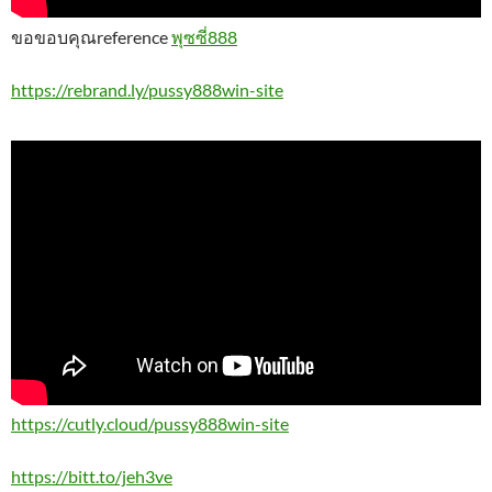
ขอขอบคุณreference
พุซซี่888
https://rebrand.ly/pussy888win-site
https://cutly.cloud/pussy888win-site
https://bitt.to/jeh3ve