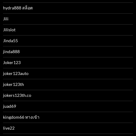
hydra888 สล็อต
Jili
Jilislot
Jinda55
jinda888
Joker123
joker123auto
joker123th
jokers123th.co
juad69
kingdom66 ทางเข้า
live22