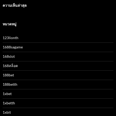
ความเห็นล่าสุด
หมวดหมู่
123lionth
1688sagame
168slot
168สล็อต
188bet
188betth
1xbet
1xbetth
1xbit