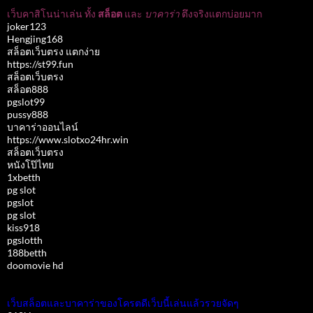
เว็บคาสิโนน่าเล่น ทั้ง
สล็อต
และ
บาคาร่า
ตึงจริงแตกบ่อยมาก
joker123
Hengjing168
สล็อตเว็บตรง แตกง่าย
https://st99.fun
สล็อตเว็บตรง
สล็อต888
pgslot99
pussy888
บาคาร่าออนไลน์
https://www.slotxo24hr.win
สล็อตเว็บตรง
หนังโป๊ไทย
1xbetth
pg slot
pgslot
pg slot
kiss918
pgslotth
188betth
doomovie hd
เว็บสล็อตและบาคาร่าของโครตดีเว็บนี้เล่นแล้วรวยจัดๆ