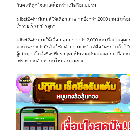
กับคนที่ถูกใจเล่นสล็อตผ่านมือถือแบบผม
allbet24hr มีเกมส์ให้เลือกเล่นมากยิ่งกว่า 2000 เกมส์ สล็อ
ร่ำรวยเร็ว กำไรจุกๆ
allbet24hr เกมให้เลือกเล่นมากกว่า 2,000 เกม ถือเป็นจุ
มาก เพราะว่ามันไม่ใช่แค่ “มากมาย” แต่คือ “ครบ” แล้วก็
ผู้เล่นทุกสไตล์จริงๆทีแรกๆผมเป็นคนเล่นสล็อตแบบเลือกเ
เพราะว่ากลัวว่าเกมใหม่จะเล่นยาก