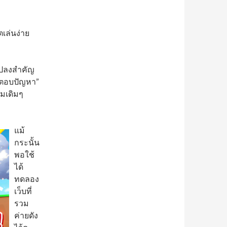
ตเล่นง่าย
ดแปลงสำคัญ
 “ตอบปัญหา”
กมเดิมๆ
แม้
กระนั้น
พอใช้
ได้
ทดลอง
เว็บที่
รวม
ค่ายดัง