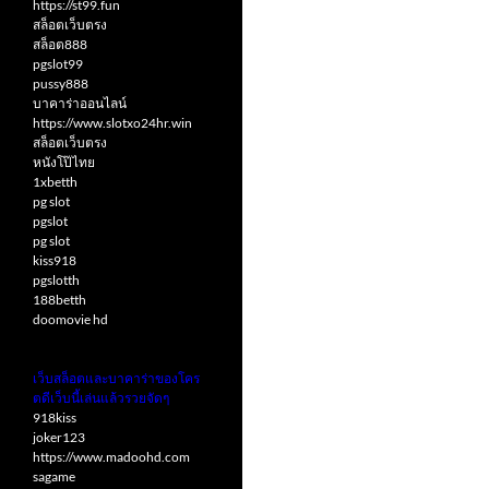
https://st99.fun
สล็อตเว็บตรง
สล็อต888
pgslot99
pussy888
บาคาร่าออนไลน์
https://www.slotxo24hr.win
สล็อตเว็บตรง
หนังโป๊ไทย
1xbetth
pg slot
pgslot
pg slot
kiss918
pgslotth
188betth
doomovie hd
เว็บสล็อตและบาคาร่าของโคร
ตดีเว็บนี้เล่นแล้วรวยจัดๆ
918kiss
joker123
https://www.madoohd.com
sagame