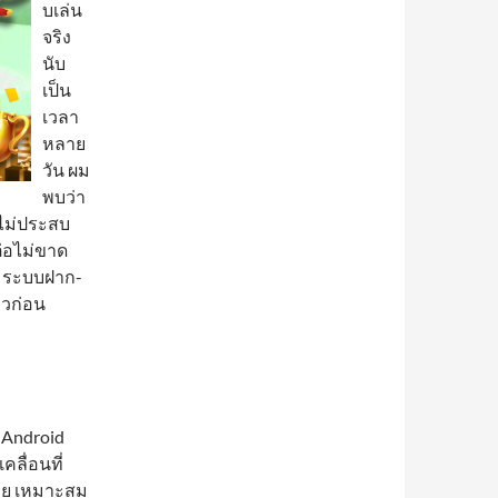
บเล่น
จริง
นับ
เป็น
เวลา
หลาย
วัน ผม
พบว่า
 ไม่ประสบ
่อไม่ขาด
็น ระบบฝาก-
าวก่อน
ง Android
ลื่อนที่
่าย เหมาะสม