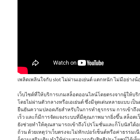
เพลิดเพลินใจกับ slot ไม่ผ่านเอเย่นต์ แตกหนัก ไม่มีอย่างน้
เว็บไซต์ที่ให้บริการเกมสล็อตออนไลน์โดยตรงจากผู้ให้บร
โดยไม่ผ่านตัวกลางหรือเอเย่นต์ ซึ่งมีจุดเด่นหลายแบบ เป็น
ยืนยันความปลอดภัยสำหรับในการทำธุรกรรม การเข้าถึงเ
เร็ว และก็มีการจัดแจงระบบที่มีคุณภาพมากยิ่งขึ้น สล็อตเ
ยังช่วยทำให้คุณสามารถเข้าถึงโปรโมชั่นและก็โบนัสได้อ
ถ้วน ด้วยเหตุว่าเว็บตรงจะไม่หักเปอร์เซ็นต์หรือค่าธรรมเ
ก็ตามเสริมเติม ทำให้ท่านสามารถรับสิทธิประโยชน์ได้เต็มก