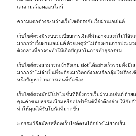
เล่นเกมสล็อตออนไลน์
ความแตกต่างระหว่างเว็บไซต์ตรงกับเว็บผ่านเอเย่นต์
เว็บไซต์ตรงมีระบบระเบียบการเงินที่มั่นอาจและก็ไม่มีอัน
มากกว่าเว็บผ่านเอเย่นต์ ด้วยเหตุว่าไม่ต้องผ่านการประ
ตัวกลางที่อาจจะทำให้เกิดปัญหาในการทำธุรกรรม
เว็บไซต์ตรงสามารถเข้าถึงเกม slot ได้อย่างเร็วรวมทั้งมีเ
มากกว่า ไม่จำเป็นที่จะต้องมาวิตกกังวลหรือกลุ้มใจเรื่องเซิ
หรือปัญหาด้านการเล่นที่ขัดข้อง
เว็บไซต์ตรงมักมีโปรโมชั่นที่ดียิ่งกว่าเว็บผ่านเอเย่นต์ ด้วยเห
คุณค่าขนบธรรมเนียมหรือเปอร์เซ็นต์ที่จำต้องจ่ายให้กับต
ทำให้คุณได้รับโบนัสที่มากขึ้น
5 กรรมวิธีสมัครสล็อตเว็บไซต์ตรงได้อย่างไม่ยากเย็น