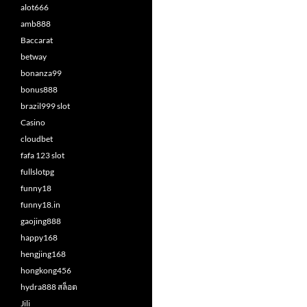
alot666
amb888
Baccarat
betway
bonanza99
bonus888
brazil999 slot
Casino
cloudbet
fafa 123 slot
fullslotpg
funny18
funny18.in
gaojing888
happy168
hengjing168
hongkong456
hydra888 สล็อต
Jili