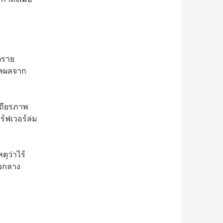
ตราย
มวลผลจาก
สถียรภาพ
ร์ฟเวอร์ล่ม
ตุว่าไร้
ัวกลาง