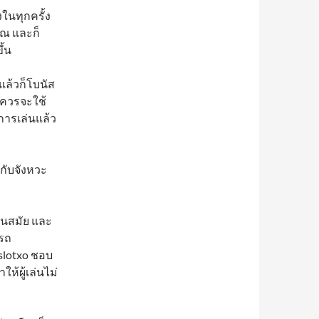
งในทุกครั้ง
ุณ และก็
ึ้น
แล้วก็โบนัส
น ควรจะใช้
การเล่นแล้ว
กับจังหวะ
ทันสมัย และ
ารถ
slotxo ชอบ
ห้ผู้เล่นไม่