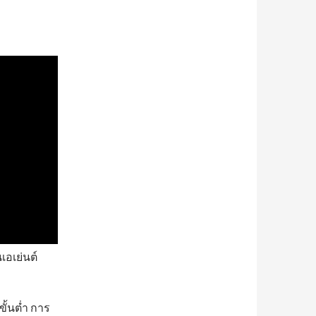
เอเย่นต์
ขั้นต่ำ การ