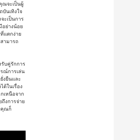
คุณจะเป็นผู้
ถบันเทิงใจ
่าจะเป็นการ
ีอย่างน้อย
ี่แตกง่าย
ณก็สามารถ
หรับคู่รักการ
ารณ์การเล่น
ั่งยืนและ
ได้ในเรื่อง
นอกเหนือจาก
ายถึงการจ่าย
 คุณก็