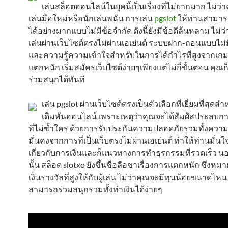
เล่นสล็อตออนไลน์ในยุคนี้เป็นเรื่องที่ไม่ยากมาก ไม่ว่า
เล่นมือใหม่หรือนักเล่นพนัน การเล่น
pgslot
ให้ท่านสามาร
ได้อย่างมากแบบไม่มีข้อจำกัด ดังนี้ยังมีข้อดีล้นหลาม ไม่ว
เล่นผ่านเว็บไซต์ตรงไม่ผ่านเอเย่นต์ ระบบฝาก-ถอนแบบไม่ม
และความรู้ความเข้าใจสำหรับในการได้กำไรที่สูงจากเกมท
แตกหนัก เริ่มสมัครเว็บไซต์ง่ายๆเพียงแต่ไม่กี่ขั้นตอน คุ
ร่วมสนุกได้ทันที
เล่น pgslot ผ่านเว็บไซต์ตรงเป็นตัวเลือกที่เยี่ยมที่สุดสำ
เดิมพันออนไลน์ เพราะเหตุว่าคุณจะได้สัมผัสประสบก
ที่ไม่ซ้ำใคร ด้วยการรับประกันความปลอดภัยรวมทั้งความย
มั่นคงจากการที่เป็นเว็บตรงไม่ผ่านเอเย่นต์ ทำให้ท่านมั่นใจ
เกี่ยวกับการเงินและก็แนวทางการทำธุรกรรมที่รวดเร็ว 
นั้น สล็อต slotxo ยังขึ้นชื่อลือชาเรื่องการแตกหนัก ซึ่งหม
เงินรางวัลที่สูงให้กับผู้เล่น ไม่ว่าคุณจะมีทุนน้อยขนาดไหน
สามารถร่วมสนุกรวมทั้งทำเงินได้ง่ายๆ