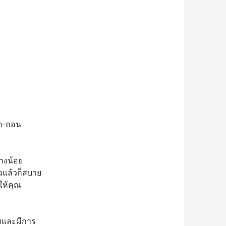
าก-ถอน
่างน้อย
วแล้วก็สบาย
ให้คุณ
สูงและมีการ