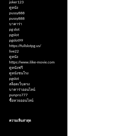
joker123
ดูหนัง
pussy888
pussy888
บาคาร่า
pg slot
pgslot
pgslot99
https://fullslotpg.us/
live22
ดูหนัง
https://www.ilike-movie.com
ดูหนังฟรี
ดูหนังชนโรง
pgslot
สล็อตเว็บตรง
บาคาร่าออนไลน์
punpro777
ซื้อหวยออนไลน์
ความเห็นล่าสุด