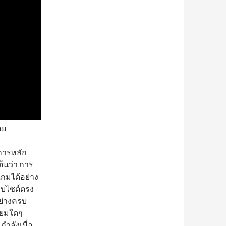
อย
ิการหลัก
ต้นว่า การ
กมได้อย่าง
ว็บไซต์ตรง
ย่างครบ
นียมใดๆ
ำลังเมื่อ