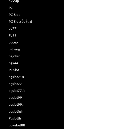
p2vvip
PG
PG Slot
PG Slot เว็บใหม่
pg77
Pg99
pgceo
pgheng
pgjoker
pgk44
PGSlot
pgslot718
pgslot77
pgslot77.io
pgslot99
pgslot99.in
pgslotfish
Pgslotth
pokebet88