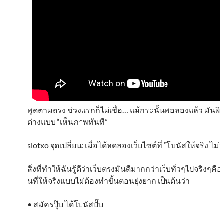
พูดตามตรง ช่วงแรกก็ไม่เชื่อ… แม้กระนั้นพอลองแล้ว มั
ต่างแบบ “เห็นภาพทันที”
slotxo จุดเปลี่ยน: เมื่อได้ทดลองเว็บไซต์ที่ “โบนัสให้จริง ไ
สิ่งที่ทำให้ฉันรู้ดีว่าเว็บตรงมันดีมากกว่าเว็บทั่วๆไปจริงๆคื
นที่ให้จริงแบบไม่ต้องทำขั้นตอนยุ่งยาก เป็นต้นว่า
• สมัครปุ๊บ ได้โบนัสปั๊บ