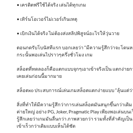
• เครดิตฟรีใช้ได้จริง เล่นได้ทุกเกม
• เทิร์นโอเวอร์ไม่เวอร์เกินเหตุ
• เบิกเงินได้จริง ไม่ต้องส่งสลิปพิสูจน์อะไรให้วุ่นวาย
ตอนกดรับโบนัสทีแรก บอกเลยว่า “มีความรู้สึกว่าจะโดนห
กระนั้นพอเล่นไปราวๆครึ่งชั่วโมง เกม
สล็อตที่ทดลองก็คือแตกแบบจุกๆเอาเข้าจริงเป็น แตกง่ายกว่
เคยเล่นก่อนนี้มากมาย
สล็อตxo ประสบการณ์เล่นเกมสล็อตแตกง่ายแบบ “ลุ้นแต่ว่
สิ่งที่ทำให้มีความรู้สึกว่าการเล่นสล็อตมันสนุกขึ้นกว่าเดิ
ค่ายใหญ่ อย่าง PG, Joker, Pragmatic Play เพียงพอเล่นบนเ
รู้สึกเลยว่าเกมมันลื่นกว่า ภาพสวยกว่า รวมทั้งที่สำคัญเป็
เข้าเร็วกว่าเดิมแบบเห็นได้ชัด