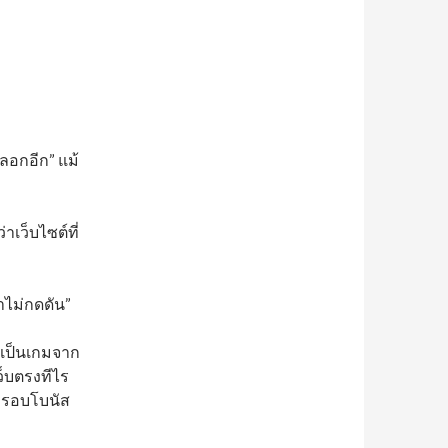
ลอกอีก” แม้
าเว็บไซต์ที่
าไม่กดดัน”
ม เป็นเกมจาก
ว็บตรงทีไร
น รอบโบนัส