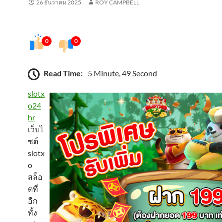
26 ธันวาคม 2025
ROY CAMPBELL
0
0
Read Time:
5 Minute, 49 Second
slotx
o24
hr
เว็บไ
ซต์
slotx
o
สล็อ
ตที่
อีก
ทั้ง