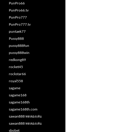
PunPro66
PunPro66.tv
PunPro777
PunPro777.tv
puntaek77
Pussy888
pussy888fun
pussy888win
redkong89
rocket45
rockstar66
royal558
sagame
sagame168
sagame168th
sagame168th.com
sawan888 ทดลองเล่น
sawan888 ทดลองเล่น
sbobet