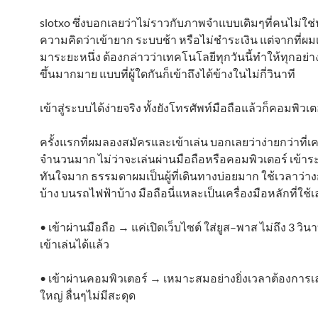
slotxo ซึ่งบอกเลยว่าไม่ราวกับภาพจำแบบเดิมๆที่คนไม่ใช่น
ความคิดว่าเข้ายาก ระบบช้า หรือไม่ชำระเงิน แต่จากที่ผม
มาระยะหนึ่ง ต้องกล่าวว่าเทคโนโลยีทุกวันนี้ทำให้ทุกอย่าง
ขึ้นมากมาย แบบที่ผู้ใดกันก็เข้าถึงได้ข้างในไม่กี่วินาที
เข้าสู่ระบบได้ง่ายจริง ทั้งยังโทรศัพท์มือถือแล้วก็คอมพิวเ
ครั้งแรกที่ผมลองสมัครและเข้าเล่น บอกเลยว่าง่ายกว่าที่เค
จำนวนมาก ไม่ว่าจะเล่นผ่านมือถือหรือคอมพิวเตอร์ เข้าระ
ทันใจมาก ธรรมดาผมเป็นผู้ที่เดินทางบ่อยมาก ใช้เวลาว่
บ้าง บนรถไฟฟ้าบ้าง มือถือนี่แหละเป็นเครื่องมือหลักที่ใช้เ
• เข้าผ่านมือถือ → แค่เปิดเว็บไซต์ ใส่ยูส–พาส ไม่ถึง 3 วินา
เข้าเล่นได้แล้ว
• เข้าผ่านคอมพิวเตอร์ → เหมาะสมอย่างยิ่งเวลาต้องการ
ใหญ่ ลื่นๆไม่มีสะดุด