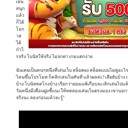
เล่น
สนุก
แล้ว
ก็ได้
โอก
าส
ได้
กำไ
รจริง โบนัสให้จริง ไม่จกตา เกมแตกง่าย
ฉันเคยเป็นคนๆหนึ่งที่เล่นเว็บ สล็อตxo สล็อตแบบไม่ดูอะไร
ไหนขึ้นโปรโมท ก็คลิกเล่นในทันที แล้วผลล่ะ? เสียยับบ้าง เบ
บ้าง โบนัสคดโกงบ้าง เรียกว่ายอมแพ้เกือบจะเลิกเล่นไปแล้
วันหนึ่งมีเพื่อนฝูงชี้แนะให้ทดลองเล่นเว็บตรงมอง เขาบอกว
จริงนะ ลองก่อนแล้วจะรู้”