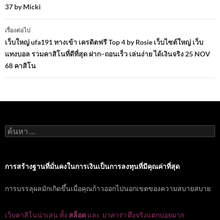
37 by Micki
เรื่องต่อไป
เว็บใหญ่ ufa191 ทางเข้า เครดิตฟรี Top 4 by Rosie เว็บไซต์ใหญ่ เว็บ
แทงบอล รวมคาสิโนที่ดีที่สุด ฝาก–ถอนเร็ว เล่นง่าย ได้เงินจริง 25 NOV
68 คาสิโน
ค้นหา
สำหรับ:
การสร้างฐานที่มั่นคงในการเงินเป็นการลงทุนที่มีคุณค่าที่สุด
การบรรลุผลมักเกิดขึ้นเมื่อคุณก้าวออกไปนอกเขตของความสบายสบาย
เว็บคาสิโนน่าเล่น ทั้ง
สล็อต
และ
บาคาร่า
ตึงจริงแตกบ่อยมาก