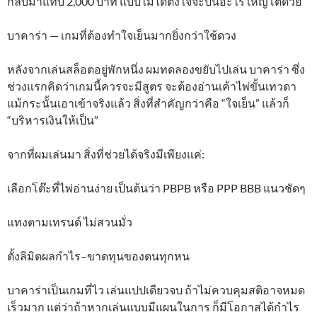
กลับมาแทบ 2,000 บาท แบบไม่ได้ตั้งใจจะปั้นอะไรใหญ่โตด้วย
บาคาร่า — เกมที่ต้องทำใจเย็นมากยิ่งกว่าใช้ดวง
หลังจากเล่นสล็อตอยู่พักหนึ่ง ผมทดลองขยับไปเล่น บาคาร่า ซึ่ง
ช่วงแรกคิดว่าเกมนี้ควรจะมีสูตร จะต้องอ่านเค้าไพ่ขั้นเทวดา
แม้กระนั้นเอาเข้าจริงแล้ว สิ่งที่สำคัญกว่าคือ “ใจเย็น” แล้วก็
“บริหารเงินให้เป็น”
จากที่ผมเล่นมา สิ่งที่ช่วยได้จริงมีเพียงแค่:
เลือกโต๊ะที่ไพ่อ่านง่าย เป็นต้นว่า PBPB หรือ PPP BBB แนวชัดๆ
แทงตามเทรนด์ ไม่สวนมั่ว
ตั้งลิมิตผลกำไร–ขาดทุนของตนทุกหน
บาคาร่าเป็นเกมที่ไว เล่นแปปเดียวจบ ถ้าไม่ควบคุมสติอาจหมด
เร็วมาก แต่ว่าถ้าหากเล่นแบบมีแผนในการ ก็มีโอกาสได้กำไร