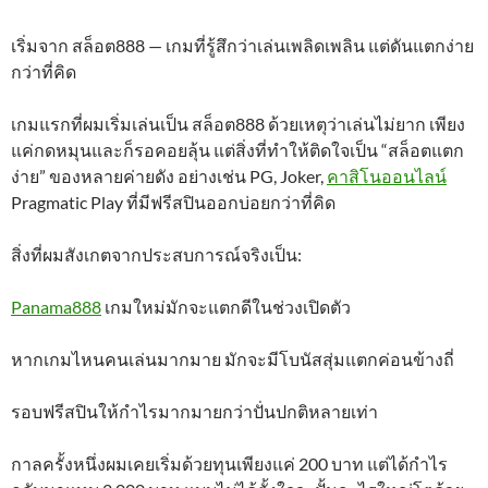
เริ่มจาก สล็อต888 — เกมที่รู้สึกว่าเล่นเพลิดเพลิน แต่ดันแตกง่าย
กว่าที่คิด
เกมแรกที่ผมเริ่มเล่นเป็น สล็อต888 ด้วยเหตุว่าเล่นไม่ยาก เพียง
แค่กดหมุนและก็รอคอยลุ้น แต่สิ่งที่ทำให้ติดใจเป็น “สล็อตแตก
ง่าย” ของหลายค่ายดัง อย่างเช่น PG, Joker,
คาสิโนออนไลน์
Pragmatic Play ที่มีฟรีสปินออกบ่อยกว่าที่คิด
สิ่งที่ผมสังเกตจากประสบการณ์จริงเป็น:
Panama888
เกมใหม่มักจะแตกดีในช่วงเปิดตัว
หากเกมไหนคนเล่นมากมาย มักจะมีโบนัสสุ่มแตกค่อนข้างถี่
รอบฟรีสปินให้กำไรมากมายกว่าปั่นปกติหลายเท่า
กาลครั้งหนึ่งผมเคยเริ่มด้วยทุนเพียงแค่ 200 บาท แต่ได้กำไร