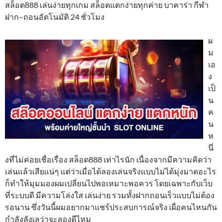
สล็อต888 เล่นง่ายทุกเกม สล็อตแตกง่ายทุกค่าย บาคาร่า กีฬา
ฝาก–ถอนอัตโนมัติ 24 ชั่วโมง
ผ
ม
เอ
ง
เป็
น
ค
น
ห
นึ่
งที่ไม่ค่อยเชื่อเรื่อง สล็อต888 เท่าไรนัก เนื่องจากมีความคิดว่า
เล่นแล้วเสียแน่ๆ แต่ว่าเมื่อได้ลองเล่นจริงแบบไม่ได้มุ่งมาดอะไร
ก็ทำให้มุมมองผมเปลี่ยนไปพอเหมาะพอควร โดยเฉพาะกับเว็บ
ที่ระบบดี มีความโล่งใส เล่นง่าย รวมทั้งฝากถอนเร็วแบบไม่ต้อง
รอนาน ซึ่งวันนี้ผมอยากมาแชร์ประสบการณ์จริง เผื่อคนไหนกัน
กำลังลังเลว่าจะลองดีไหม