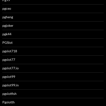
pgceo
pgheng
pgjoker
pgk44
PGSlot
pgslot718
pgslot77
pgslot77.io
pgslot99
pgslot99.in
pgslotfish
Pgslotth