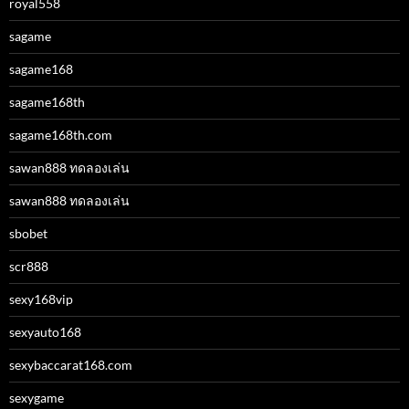
royal558
sagame
sagame168
sagame168th
sagame168th.com
sawan888 ทดลองเล่น
sawan888 ทดลองเล่น
sbobet
scr888
sexy168vip
sexyauto168
sexybaccarat168.com
sexygame