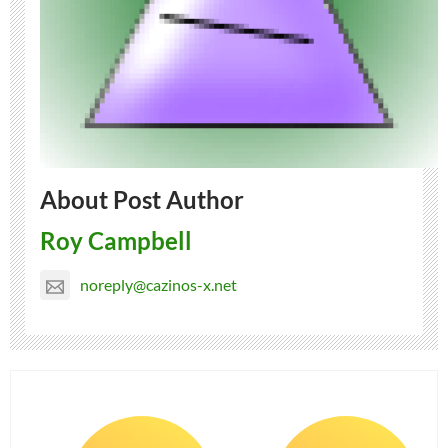
About Post Author
Roy Campbell
noreply@cazinos-x.net