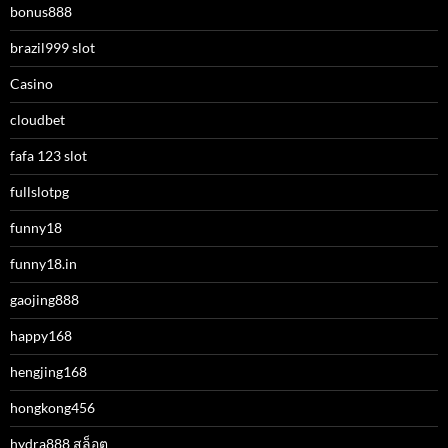
bonus888
brazil999 slot
Casino
cloudbet
fafa 123 slot
fullslotpg
funny18
funny18.in
gaojing888
happy168
hengjing168
hongkong456
hydra888 สล็อต