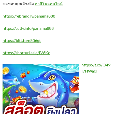
ขอขอบคุณอ้างอิง
คาสิโนออนไลน์
https://rebrand.ly/panama888
https://cutly.info/panama888
https://bitt.to/n806gt
https://shorturl.asia/IV6Kc
https://t.co/Q49
I7HWa0I