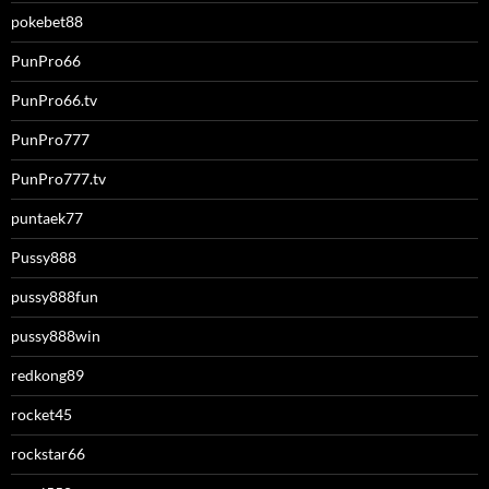
pokebet88
PunPro66
PunPro66.tv
PunPro777
PunPro777.tv
puntaek77
Pussy888
pussy888fun
pussy888win
redkong89
rocket45
rockstar66