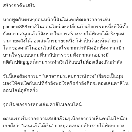
สร้างอาชีพเสริม
หากพูดกันตรงๆก่อนหน้านี้ฉันไม่เคยคิดเลยว่าการเล่น
panama888 คาสิโนออนไลน์ จะเปลี่ยนเป็นกิจกรรมหนึ่งที่ให้ทั้ง
ยังความสนุกแล้วก็จังหวะในการสร้างรายได้พิเศษได้จริงๆแต่
ว่าภายหลังได้ลองเล่นโกรธายะหนึ่ง ก็จำเป็นต้องเห็นด้วยว่า
โลกของคาสิโนออนไลน์มีอะไรมากกว่าที่คิด อีกทั้งความเบิก
บานใจ รูปแบบเกมที่นานัปการ รวมทั้งหากเล่นอย่างมี
สติสัมปชัญญะ ก็สามารถทำเงินได้แบบไม่ต้องเสี่ยงเกินกำลัง
วันนี้เลยต้องการมา “เล่าจากประสบการณ์ตรง” เผื่อจะเป็นมุม
มองให้คนใดกันแน่ที่กำลังพอใจหรือกำลังคิดจะลองเล่นคาสิโน
ออนไลน์ดูสักครั้ง
จุดเริ่มของการลองเล่น คาสิโนออนไลน์
ตอนแรกเริ่มจากความสงสัยล้วนๆเนื่องจากว่าเห็นคนไม่ใช่น้อย
เอ่ยถึงว่า “เล่นแล้วได้เงิน” บางบุคคลบอกเป็นรายได้พิเศษ บาง