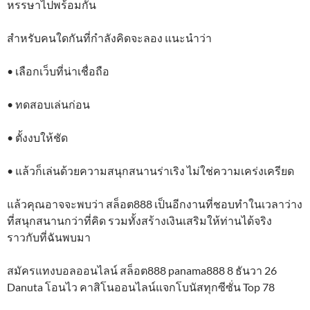
หรรษาไปพร้อมกัน
สำหรับคนใดกันที่กำลังคิดจะลอง แนะนำว่า
• เลือกเว็บที่น่าเชื่อถือ
• ทดสอบเล่นก่อน
• ตั้งงบให้ชัด
• แล้วก็เล่นด้วยความสนุกสนานร่าเริง ไม่ใช่ความเคร่งเครียด
แล้วคุณอาจจะพบว่า สล็อต888 เป็นอีกงานที่ชอบทำในเวลาว่าง
ที่สนุกสนานกว่าที่คิด รวมทั้งสร้างเงินเสริมให้ท่านได้จริง
ราวกับที่ฉันพบมา
สมัครแทงบอลออนไลน์ สล็อต888 panama888 8 ธันวา 26
Danuta โอนไว คาสิโนออนไลน์แจกโบนัสทุกซีซั่น Top 78