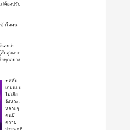
ม่ต้องปรับ
าเข้าใจคน
ด้เลยว่า
้สึกสูงมาก
่งทุกอย่าง
• สลับ
เกมแบบ
ไม่เสีย
จังหวะ:
หลายๆ
คนมี
ความ
ประพฤติ