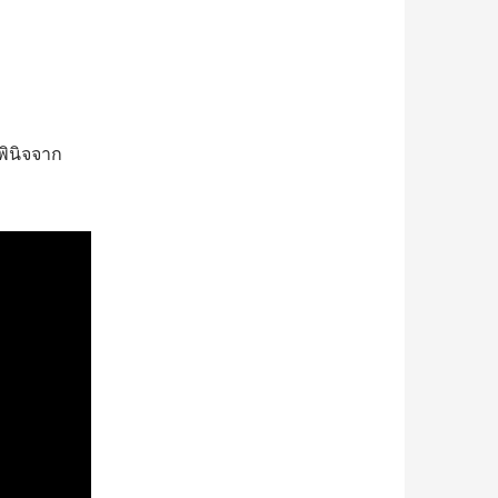
พินิจจาก