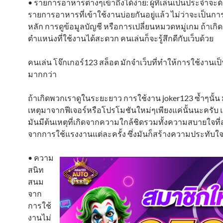
• รายการอาหารต่างๆเข้าถึงได้ง่าย: ผู้ที่เล่นเป็นประจำจะต
รายการอาหารที่เข้าใช้งานบ่อยกันอยู่แล้ว ไม่ว่าจะเป็นกา
หลัก การดูข้อมูลบัญชี หรือการเปลี่ยนหมวดหมู่เกม ถ้าเกิด
ตำแหน่งที่ใช้งานได้สะดวก คนเล่นก็จะรู้สึกดีกับเว็บด้วย
คนเล่น โจ๊กเกอร์123 สล็อต มักจำเว็บที่ทำให้การใช้งานเ
มากกว่า
ถ้าเกิดพวกเราดูในระยะยาว การใช้งาน joker123 ซ้ำๆนั้น ม
เหตุมาจากฟีเจอร์หรือโปรโมชันใหม่ๆเพียงแค่นั้นนะครับ แ
มันมีต้นเหตุที่เกิดจากความใกล้ชิดรวมทั้งความสบายใจท
จากการใช้แรงงานแต่ละครั้ง ซึ่งมันก็สร้างความประทับใ
• ความ
สนิท
สนม
จาก
การใช้
งานไม่