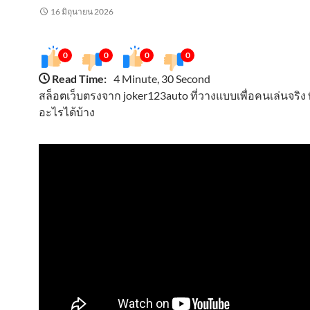
16 มิถุนายน 2026
0
0
0
0
Read Time:
4 Minute, 30 Second
สล็อตเว็บตรงจาก joker123auto ที่วางแบบเพื่อคนเล่นจริง 
อะไรได้บ้าง