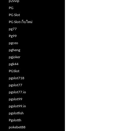
p2vvip
PG
PG Slot
PG Slot เว็บใหม่
pg77
Pg99
pgceo
pgheng
pgjoker
pgk44
PGSlot
pgslot718
pgslot77
pgslot77.io
pgslot99
pgslot99.in
pgslotfish
Pgslotth
pokebet88