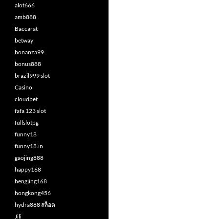
alot666
amb888
Baccarat
betway
bonanza99
bonus888
brazil999 slot
Casino
cloudbet
fafa 123 slot
fullslotpg
funny18
funny18.in
gaojing888
happy168
hengjing168
hongkong456
hydra888 สล็อต
Jili