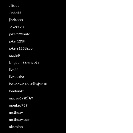
Jilislot
Jinda55
jinda888
Joker123
joker123auto
joker123th
jokers123th.co
juad69
kingdom66 ทางเข้า
live22
live22slot
lockdown168 เข้าสู่ระบบ
london45
macau69 สมัคร
monkey789
no1huay
no1huay.com
okcasino