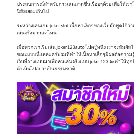
ประสบการณ์สำหรับการเล่นมากขึ้นเรื่อยๆด้วย เพื่อให้เราไ
นิสัยเยอะเกินไป
ระหว่างเล่นเกม joker slot เนื้อหาเล็กๆของเว็บมักพูดได้ว่
เล่นจริงมากแค่ไหน
เมื่อพวกเราเริ่มเล่น joker123auto ไปครู่หนึ่ง เราจะสัมผัสไ
ขณะแบบนี้แหละครับผมที่ทำให้เนื้อหาเล็กๆมีผลต่อความรู
เว็บที่วางแบบมาเพื่อคนเล่นจริงแบบ joker123 จะทำให้ทุกสิ
ดำเนินไปอย่างเป็นธรรมชาติ