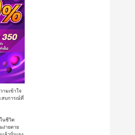
ความเข้าใจ
ะสบการณ์ที่
ในชีวิต
้นง่ายดาย
กแล้วนั่นเอง