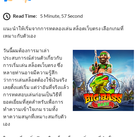
Read Time:
5 Minute, 57 Second
แนะนำให้เริ่มจากการทดลองเล่น สล็อตเว็บตรง เลือกเกมที่
เหมาะกับตัวเอง
วันนี้ผมต้องการมาเล่า
ประสบการณ์ส่วนตัวเกี่ยวกับ
การเริ่มเล่น สล็อตเว็บตรง ซึ่ง
หลายท่านอาจมีความรู้สึก
ว่าการเล่นสล็อตต้องใช้เงินจริง
เลยตั้งแต่เริ่ม แต่ว่าอันที่จริงแล้ว
การทดสอบเล่นก่อนเป็นวิธีที่
ยอดเยี่ยมที่สุดสำหรับเพื่อการ
ทำความเข้าใจเกม รวมทั้ง
หาความสนุกที่เหมาะสมกับตัว
เอง