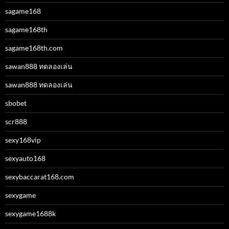
sagame168
sagame168th
sagame168th.com
sawan888 ทดลองเล่น
sawan888 ทดลองเล่น
sbobet
scr888
sexy168vip
sexyauto168
sexybaccarat168.com
sexygame
sexygame1688k