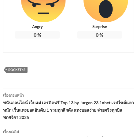
Angry
Surprise
0
%
0
%
ROCKET45
เมนู
เรื่องก่อนหน้า
นำทาง
พนันออนไลน์ เว็บแม่ เครดิตฟรี Top 13 by Jurgen 23 1xbet เวปไซต์แจก
หนัก เว็บแทงบอลอันดับ 1 รวมทุกลีกดัง แทงบอลง่าย จ่ายจริงทุกบิล
เรื่อง
พฤศจิกา 2025
เรื่องต่อไป