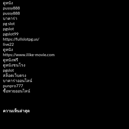
ดูหนัง
pussy888
pussy888
บาคาร่า
pg slot
pgslot
pgslot99
https://fullslotpg.us/
live22
ดูหนัง
https://www.ilike-movie.com
ดูหนังฟรี
ดูหนังชนโรง
pgslot
สล็อตเว็บตรง
บาคาร่าออนไลน์
punpro777
ซื้อหวยออนไลน์
ความเห็นล่าสุด