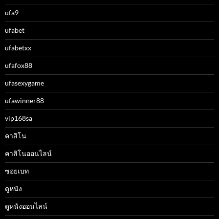
ufa9
ufabet
ufabetxx
ufafox88
ufasexygame
ufawinner88
vip168sa
คาสิโน
คาสิโนออนไลน์
ซอยเบท
ดูหนัง
ดูหนังออนไลน์