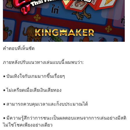
คำตอบที่เห็นชัด
ภายหลังปรับแนวทางเล่นแบบนี้ ผมพบว่า:
• บันเทิงใจกับเกมมากขึ้นเรื่อยๆ
• ไม่เครียดเมื่อเสียเงินเสียทอง
• สามารถควบคุมเวลาและก็งบประมาณได้
• มีความรู้สึกว่าการชนะเป็นผลตอบแทนจากการเล่นอย่างมีสติ
ไม่ใช่โชคเพียงอย่างเดียว