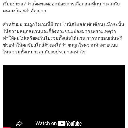
เรียบง่าย แต่ว่าแจ็คพอตออกบ่อย การเลือกเกมที่เหมาะสมกับ
ตนเองก็เลยสำคัญมาก
สำหรับผม ผมถูกใจเกมที่มี รอบโบนัสไม่สลับซับซ้อน แม้กระนั้น
ให้ความสนุกสนานและก็จังหวะชนะบ่อยมาก เพราะเหตุว่า
ทำให้ผมไม่เครียดเกินไปรวมทั้งเล่นได้นาน การทดสอบเล่นฟรี
ช่วยทำให้ผมจับสไตล์ตัวเองได้ว่า ผมถูกใจความท้าทายแบบ
ไหน รวมทั้งเหมาะสมกับงบประมาณเท่าไร