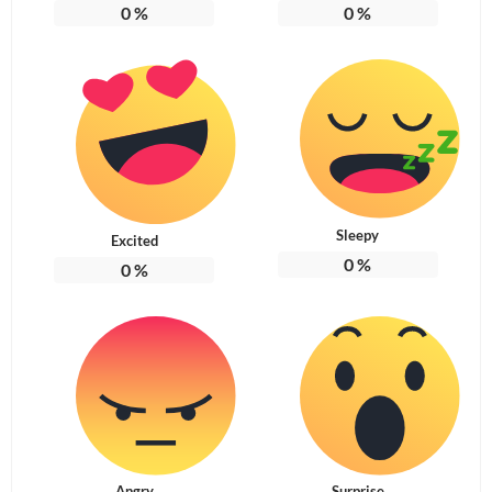
0
%
0
%
Sleepy
Excited
0
%
0
%
Angry
Surprise