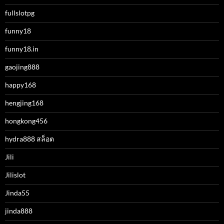
fullslotpg
funny18
funny18.in
gaojing888
happy168
hengjing168
hongkong456
hydra888 สล็อต
Jili
Jilislot
Jinda55
jinda888