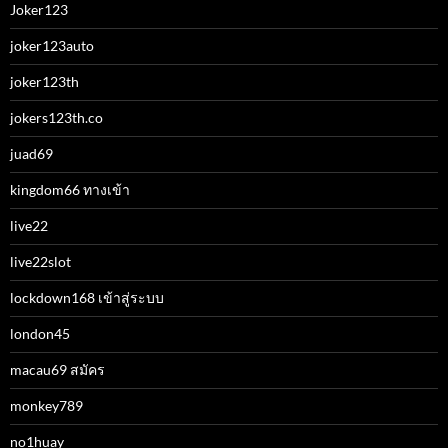
Joker123
joker123auto
joker123th
jokers123th.co
juad69
kingdom66 ทางเข้า
live22
live22slot
lockdown168 เข้าสู่ระบบ
london45
macau69 สมัคร
monkey789
no1huay