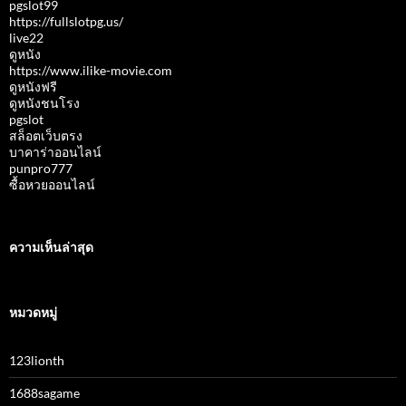
pgslot99
https://fullslotpg.us/
live22
ดูหนัง
https://www.ilike-movie.com
ดูหนังฟรี
ดูหนังชนโรง
pgslot
สล็อตเว็บตรง
บาคาร่าออนไลน์
punpro777
ซื้อหวยออนไลน์
ความเห็นล่าสุด
หมวดหมู่
123lionth
1688sagame