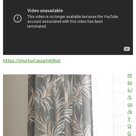
https://shorturl.asia/mNhnl
ht
tp
s:/
/t.
co
/b
Y
Q
G