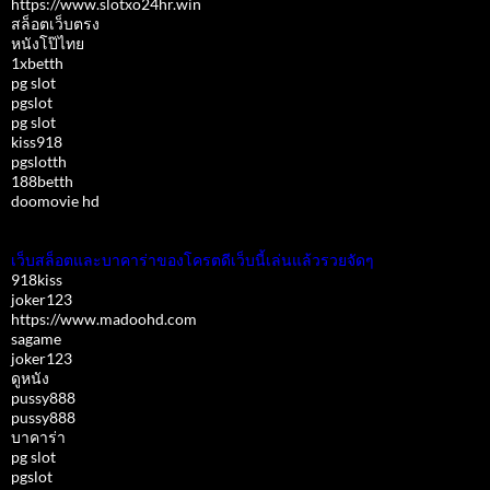
https://www.slotxo24hr.win
สล็อตเว็บตรง
หนังโป๊ไทย
1xbetth
pg slot
pgslot
pg slot
kiss918
pgslotth
188betth
doomovie hd
เว็บสล็อตและบาคาร่าของโครตดีเว็บนี้เล่นแล้วรวยจัดๆ
918kiss
joker123
https://www.madoohd.com
sagame
joker123
ดูหนัง
pussy888
pussy888
บาคาร่า
pg slot
pgslot