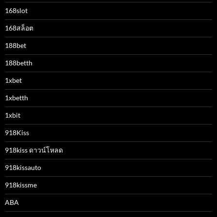
168slot
168สล็อต
188bet
188betth
1xbet
1xbetth
1xbit
918Kiss
918kiss ดาวน์โหลด
918kissauto
918kissme
ABA