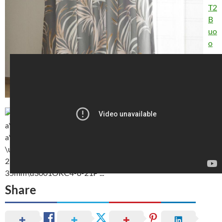
T2
B
uo
o
Share