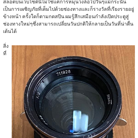
สล็อตบนเว็บไซต์นี้ไม่ใช่แค่การหมุนวงล้อไปวันๆแม้กระนั้น
เป็นการเผชิญภัยที่เต็มไปด้วยช่องทางและก็รางวัลที่เรียงรายอยู่
ข้างหน้า ครั้งใดก็ตามกดสปิน ผมรู้สึกเสมือนกำลังเปิดประตูสู่
ช่องทางใหม่ๆซึ่งสามารถเปลี่ยนวันปกติให้กลายเป็นวันที่น่าตื่น
เต้นได้
สิ่ง
ที่