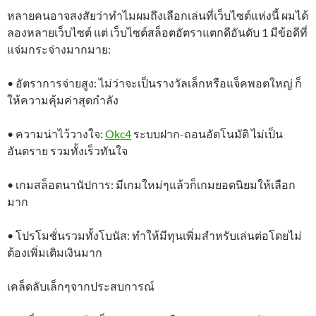
หลายคนอาจสงสัยว่าทำไมผมถึงเลือกเล่นที่เว็บไซต์แห่งนี้ ผมได้
ลองหลายเว็บไซต์ แต่ เว็บไซต์สล็อตอัตราแตกดีอันดับ 1 มีข้อดีที่
แจ่มกระจ่างมากมาย:
• อัตราการจ่ายสูง: ไม่ว่าจะเป็นรางวัลเล็กหรือแจ็คพอตใหญ่ ก็
ให้ความคุ้มค่าสุดกำลัง
• ความน่าไว้วางใจ:
Okc4
ระบบฝาก-ถอนอัตโนมัติ ไม่เป็น
อันตราย รวมทั้งเร็วทันใจ
• เกมสล็อตนานัปการ: มีเกมใหม่ๆแล้วก็เกมยอดนิยมให้เลือก
มาก
• โปรโมชั่นรวมทั้งโบนัส: ทำให้มีทุนเพิ่มสำหรับเล่นต่อโดยไม่
ต้องเพิ่มเติมเงินมาก
เคล็ดลับเล็กๆจากประสบการณ์