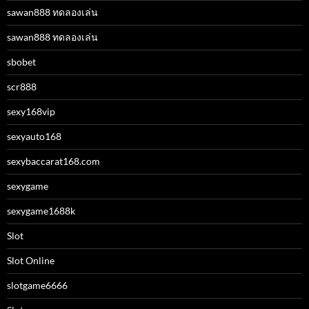
sawan888 ทดลองเล่น
sawan888 ทดลองเล่น
sbobet
scr888
sexy168vip
sexyauto168
sexybaccarat168.com
sexygame
sexygame1688k
Slot
Slot Online
slotgame6666