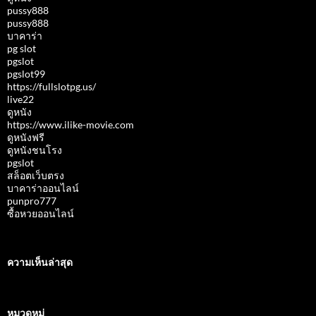
pussy888
pussy888
บาคาร่า
pg slot
pgslot
pgslot99
https://fullslotpg.us/
live22
ดูหนัง
https://www.ilike-movie.com
ดูหนังฟรี
ดูหนังชนโรง
pgslot
สล็อตเว็บตรง
บาคาร่าออนไลน์
punpro777
ซื้อหวยออนไลน์
ความเห็นล่าสุด
หมวดหมู่