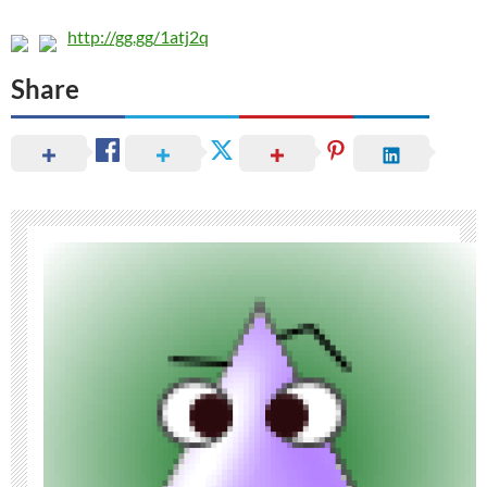
http://gg.gg/1atj2q
Share