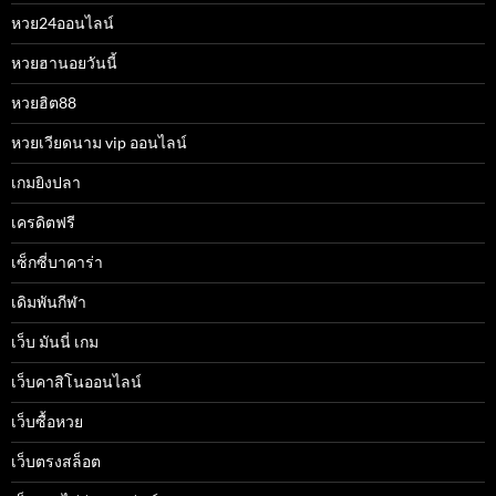
หวย24ออนไลน์
หวยฮานอยวันนี้
หวยฮิต88
หวยเวียดนาม vip ออนไลน์
เกมยิงปลา
เครดิตฟรี
เซ็กซี่บาคาร่า
เดิมพันกีฬา
เว็บ มันนี่ เกม
เว็บคาสิโนออนไลน์
เว็บซื้อหวย
เว็บตรงสล็อต