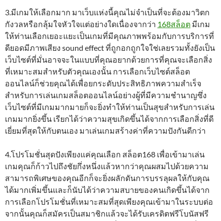
3.มีเกมให้เลือกมาก มาเว็บแห่งนี้คุณไม่จำเป็นที่จะต้องมาวิตก
กังวลหรือกลุ้มใจหัวใจแต่อย่างใดเนื่องจากว่า
168สล็อต
มีเกม
ให้ท่านเลือกเยอะแยะเป็นเกมที่มีคุณภาพพร้อมกับการบริการที่
ดียอดมีภาพเสียง sound effect ที่ถูกอกถูกใจใช่เลยรวมทั้งยังเป็น
เว็บไซต์ที่มั่นอาจจะในแบบที่คุณอยากด้วยการที่คุณจะเลือกสิ่ง
ที่เหมาะสมสำหรับตัวคุณเองนั้น การเลือกเว็บไซต์สล็อต
ออนไลน์ก็ช่วยคุณได้เพื่อยกระดับประสิทธิภาพความสำเร็จ
สำหรับการเล่นเกมสล็อตออนไลน์อย่างผู้ที่มีความชำนาญซึ่ง
เว็บไซต์ที่มีเกมมากมายก็จะยิ่งทำให้ท่านเป็นสุขสำหรับการเล่น
เกมมากยิ่งขึ้น เรียกได้ว่าความสุขเกิดขึ้นได้จากการเลือกสิ่งที่ดี
เยี่ยมที่สุดให้กับตนเอง มาเล่นเกมสร้างค่าที่ความปังกันดีกว่า
4.โปรโมชั่นสุดปังเพียงแค่คุณเลือก สล็อต168 เพื่อเข้ามาเล่น
เกมคุณก็ก้าวไปถึงชัยกึ่งหนึ่งแล้วหากว่าคุณผสมไปด้วยความ
สามารถพิเศษของคุณอีกก็จะยิ่งผลักดันการบรรลุผลให้กับคุณ
ได้มากเพิ่มขึ้นและก็นับได้ว่าความสบายของคนเกิดขึ้นได้จาก
การเลือกโปรโมชั่นที่เหมาะสมที่สุดเพียงคุณเข้ามาในระบบต่อ
จากนั้นคุณก็สมัครเป็นสมาชิกแล้วจะได้รับเครดิตฟรีโบนัสฟรี