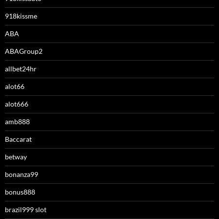
918kissme
ABA
ABAGroup2
allbet24hr
alot66
alot666
amb888
Baccarat
betway
bonanza99
bonus888
brazil999 slot