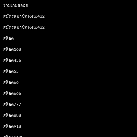
รวมเกมสล็อต
สมัครสมาชิก lotto432
สมัครสมาชิก lotto432
สล็อต
สล็อต168
สล็อต456
สล็อต55
สล็อต66
สล็อต666
สล็อต777
สล็อต888
สล็อต918