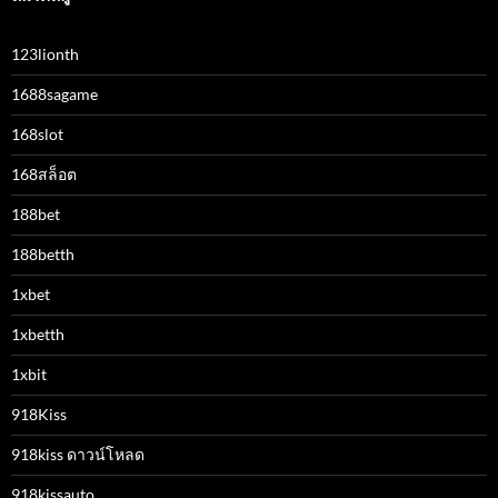
123lionth
1688sagame
168slot
168สล็อต
188bet
188betth
1xbet
1xbetth
1xbit
918Kiss
918kiss ดาวน์โหลด
918kissauto