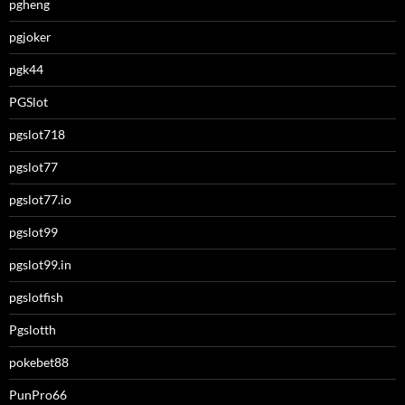
pgheng
pgjoker
pgk44
PGSlot
pgslot718
pgslot77
pgslot77.io
pgslot99
pgslot99.in
pgslotfish
Pgslotth
pokebet88
PunPro66