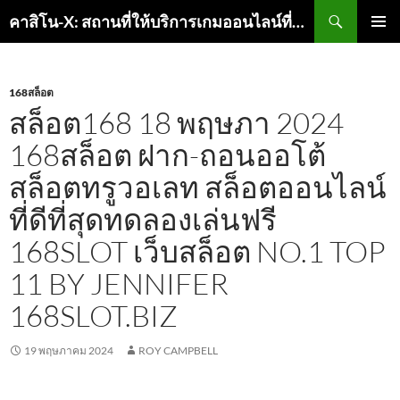
ค้นหา
คาสิโน-X: สถานที่ให้บริการเกมออนไลน์ที่ดีที่สุด
ข้าม
เมนูหลัก
ไป
ยัง
เนื้อหา
168สล็อต
สล็อต168 18 พฤษภา 2024
168สล็อต ฝาก-ถอนออโต้
สล็อตทรูวอเลท สล็อตออนไลน์
ที่ดีที่สุดทดลองเล่นฟรี
168SLOT เว็บสล็อต NO.1 TOP
11 BY JENNIFER
168SLOT.BIZ
19 พฤษภาคม 2024
ROY CAMPBELL