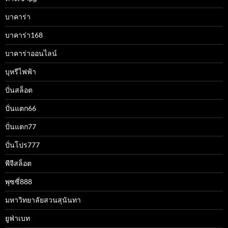
บาคาร่า
บาคาร่า168
บาคาร่าออนไลน์
บุหรีไฟฟ้า
ปั่นสล็อต
ปั่นแตก66
ปั่นแตก77
ปั่นโปร777
พีจีสล็อต
พุซซี่888
มหาวิทยาลัยสวนสุนันทา
ยูฟ่าเบท