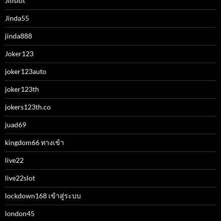
Jilislot
Jinda55
jinda888
Joker123
joker123auto
joker123th
jokers123th.co
juad69
kingdom66 ทางเข้า
live22
live22slot
lockdown168 เข้าสู่ระบบ
london45