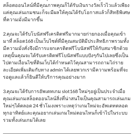
สล็อตออนไลน์ที่มีคุณภาพคุณก็ได้รับเงินรางวัลเร็วไวแล้วเพียง
แค่คุณเล่นเกมชนะก็จะมีผลให้คุณได้รับโอกาสแล้วก็สิทธิพิเศษ
ที่ความมั่งมีมากขึ้น
2.คุณจะได้รับโบนัสฟรีเครดิตฟรีมากมายก่ายกองเมื่อคุณเข้า
มาที่ สล็อต168 เป็นเว็บไซต์ที่มีคุณสมบัติมีประสิทธิภาพรวมทั้ง
มีความมั่งคั่งจึงมีการแจกเครดิตฟรีโบนัสฟรีให้กับสมาชิกด้วย
เหตุนั้นคุณจะได้รับเครดิตฟรีโบนัสฟรีแบบปังๆกันไปเลยซึ่งเป็น
ไปตามเงื่อนไขที่ดินเว็บได้กำหนดไว้คุณสามารถถามไถ่ราย
ละเอียดเพิ่มเติมกับทาง admin ได้เลยพวกเรามีความพร้อมที่จะ
รอดูแลแล้วก็ยินดีให้บริการคุณอย่างมาก
3.คุณจะได้รับการอัพเดทเกม slot168 ใหม่ๆอยู่เป็นประจำเมื่อ
คุณเล่นเกมสล็อตออนไลน์สิ่งที่น่าสนใจเป็นคุณสามารถเล่นเกม
ใหม่ๆได้ตลอด 24 ชั่วโมงเพราะเหตุว่าเกมใหม่จะอัพเดทตลอด
ทุกอาทิตย์และคุณอยากเล่นเกมใหม่ตอนไหนก็เข้าไปในระบบ
รวมทั้งเล่นเกมได้เลย