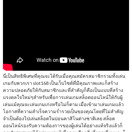
นี่เป็นสิทธิพิเศษที่คุณจะได้รับเมื่อคุณสมัครสมาชิกรวมทั้งเล่น
เกมกับพวกเรา slot168 เป็นเว็บไซต์ที่มีคุณภาพและก็สร้าง
ความปลอดภัยให้กับสมาชิกและที่สำคัญก็คือเป็นแบบที่สร้าง
แรงดลใจใหม่ๆสำหรับเพื่อการเล่นเกมสล็อตออนไลน์ให้กับผู้
เล่นแม้คุณจะเล่นเกมเก่งหรือไม่ก็ตาม เมื่อเข้ามาเล่นเกมแล้ว
โอกาสที่ความสำเร็จความร่ำรวยเป็นของคุณโดยที่ไม่สำคัญ
จำเป็นต้องไปเล่นสล็อตในบ่อนคาสิโนต่างชาติเลย สล็อต
ออนไลน์รองรับความต้องการของผู้เล่นได้อย่างแท้จริงแล้วก็