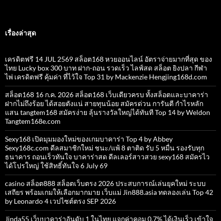
เรื่องล่าสุด
เครดิตฟรี 14 JUL 2569 สล็อต168 หวยออนไลน์ อัตราจ่ายมากที่สุด ของ
ไทย Lucky box 300 บาท ฝาก-ถอน รวดเร็ว ไลฟ์สด สล็อต ยิงปลา กีฬา
ไพ่ เครดิตฟรี คุ้มค่า ที่ไว้ใจ Top 31 by Mackenzie Hengjing168d.com
สล็อต168 16 ก.ค. 2026 สล็อต168 เว็บเดียวครบ ทั้งสล็อตและบาคาร่า
ฝากไม่ถึงร้อย ได้สอยตังแน่ สายทุนน้อย สมัครด่วน การันตี กำไรหลัก
แสน tangtem168 สมัครง่าย ลุ้นรางวัลใหญ่ได้ทันที Top 14 by Weldon
Tangtem168e.com
Sexy168 เปิดมุมมองใหม่ของเกมบาคาร่า Top 4 by Abbey
Sexy168c.com ดีลสมาชิกใหม่ ชนะ/แพ้ 8 ตาติด รับ 5 หมื่น รองรับทุก
ธนาคาร ถอนเร็วทันใจ บาคาร่าสด ดีลเลอร์สาวสวย sexy168 สมัครไว
ได้โปรใหญ่ ใช้สิทธิ์ทันใจ 6 July 69
casino สล็อต888 สล็อตเว็บตรง 2026 ประสบการณ์เล่นยุคใหม่ ระบบ
เสถียร พร้อมเกมให้เลือกมากมาย เว็บแม่ Jin888.asia ทดลองเล่น Top 42
by Leonardo 4 เวปไซต์ตรง SEP 2026
Jinda55 เว็บบาคาร่าอันดับ 1 ในไทย แจกค่าคอม 0.7% ได้เงินเร็ว เข้าใจ