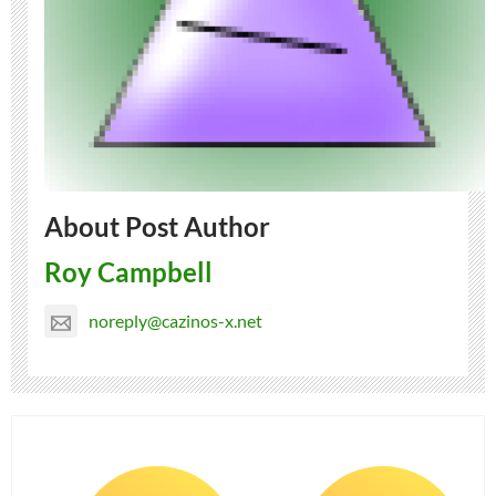
About Post Author
Roy Campbell
noreply@cazinos-x.net