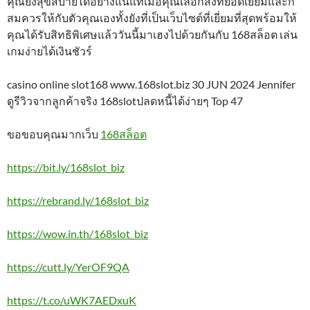
คุณยังสุขสบายได้อย่างแน่แท้เมื่อคุณเลือกสิ่งที่ยอดเยี่ยมและก็
สมควรให้กับตัวคุณเองทั้งยังที่เป็นเว็บไซต์ที่เยี่ยมที่สุดพร้อมให้
คุณได้รับสิทธิพิเศษแล้ววันนี้มาเฮงไปด้วยกันกับ 168สล็อต เล่น
เกมง่ายได้เงินชัวร์
casino online slot168 www.168slot.biz 30 JUN 2024 Jennifer
ดูรีวิวจากลูกค้าจริง 168slotปลดหนี้ได้ง่ายๆ Top 47
ขอขอบคุณมากเว็บ
168สล็อต
https://bit.ly/168slot_biz
https://rebrand.ly/168slot_biz
https://wow.in.th/168slot_biz
https://cutt.ly/YerOF9QA
https://t.co/uWK7AEDxuK