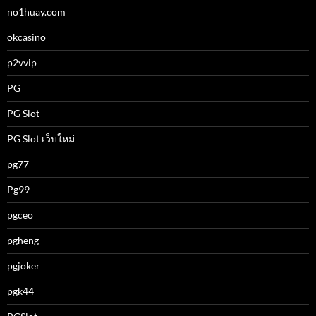
no1huay.com
okcasino
p2vvip
PG
PG Slot
PG Slot เว็บใหม่
pg77
Pg99
pgceo
pgheng
pgjoker
pgk44