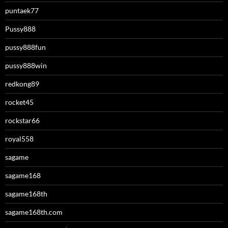
puntaek77
Pussy888
pussy888fun
pussy888win
redkong89
rocket45
rockstar66
royal558
sagame
sagame168
sagame168th
sagame168th.com