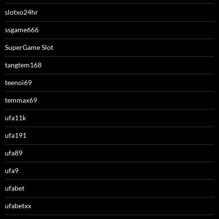
slotxo24hr
ssgame666
SuperGame Slot
tangtem168
teenoi69
temmax69
ufa11k
ufa191
ufa89
ufa9
ufabet
ufabetxx