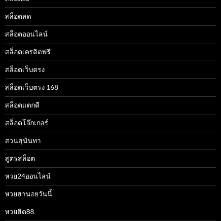
สล็อตสด
สล็อตออนไลน์
สล็อตเครดิตฟรี
สล็อตเว็บตรง
สล็อตเว็บตรง 168
สล็อตแตกดี
สล็อตโจ๊กเกอร์
สวนสุนันทา
สูตรสล็อต
หวย24ออนไลน์
หวยฮานอยวันนี้
หวยฮิต88