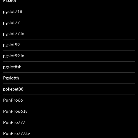
PGSlot
pgslot718
pgslot77
pgslot77.io
pgslot99
pgslot99.in
pgslotfish
Pgslotth
pokebet88
PunPro66
PunPro66.tv
PunPro777
PunPro777.tv