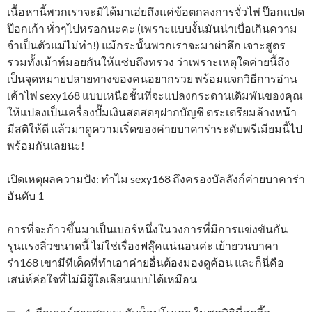
เนื้อหานี้พวกเราจะมิได้มาเอ๋ยถึงแค่ข้อตกลงการจั่วไพ่ ป๊อกแปด
ป๊อกเก้า ทั่วๆไปหรอกนะคะ (เพราะแบบงั้นมันน่าเบื่อเกินความ
จำเป็นตัวแม่ไม่ทำ!) แม้กระนั้นพวกเราจะมาผ่าลึก เจาะสูตร
รวมทั้งเม้าท์มอยกันให้แซ่บถึงทรวง ว่าเพราะเหตุใดค่ายนี้ถึง
เป็นจุดหมายปลายทางของคนอยากรวย พร้อมแจกวิธีการอ่าน
เค้าไพ่ sexy168 แบบเหนือชั้นที่จะแปลงกระดานเดิมพันของคุณ
ให้แปลงเป็นเครื่องปั๊มเงินสดสดๆฝากบัญชี ตระเตรียมล้างหน้า
มีสติให้ดี แล้วมาดูความเริ่ดของค่ายบาคาร่าระดับพรีเมียมนี้ไป
พร้อมกันเลยนะ!
เปิดเหตุผลความปัง: ทำไม sexy168 ถึงครองบัลลังก์ค่ายบาคาร่า
อันดับ 1
การที่จะก้าวขึ้นมาเป็นเบอร์หนึ่งในวงการที่มีการแข่งขันกัน
รุนแรงลิ่วขนาดนี้ ไม่ใช่เรื่องฟลุ๊คแน่นอนค่ะ เย้ายวนบาคา
ร่า168 เขามีทีเด็ดที่ทำเอาค่ายอื่นต้องมองดูค้อน และก็นี่คือ
เสน่ห์ล่อใจที่ไม่มีผู้ใดเลียนแบบได้เหมือน