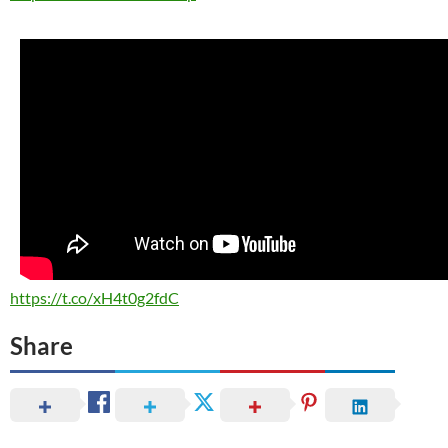
https://t.co/xH4t0g2fdC
Share