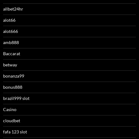
allbet24hr
alot66
alot666
amb888
Baccarat
betway
bonanza99
bonus888
brazil999 slot
Casino
cloudbet
fafa 123 slot