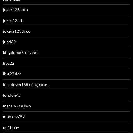
joker123auto
joker123th
jokers123th.co
juad69
kingdom66 ทางเข้า
live22
live22slot
lockdown168 เข้าสู่ระบบ
london45
macau69 สมัคร
monkey789
no1huay