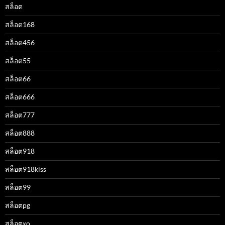
สล็อต
สล็อต168
สล็อต456
สล็อต55
สล็อต66
สล็อต666
สล็อต777
สล็อต888
สล็อต918
สล็อต918kiss
สล็อต99
สล็อตpg
สล็อตxo