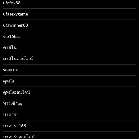
ufafox88
ufasexygame
ufawinner88
vip168sa
คาสิโน
คาสิโนออนไลน์
ซอยเบท
ดูหนัง
ดูหนังออนไลน์
ทางเข้าpg
บาคาร่า
บาคาร่า168
บาคาร่าออนไลน์