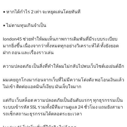
• หากได้กำไร 2 เท่า จะหยุดเล่นโดยทันที
• ไม่ตามทุนเกินจำเป็น
london45 ช่วยทำให้ผมเห็นภาพการเดิมพันที่มีระบบระเบียบ
มากยิ่งขึ้น เนื่องจากว่าทั้งหมดทุกอย่างวิเคราะห์ได้ ทั้งยังยอด
ฝาก ถอน และเรื่องราวเล่น
ความปลอดภัย เป็นสิ่งที่ทำให้ผมไม่กลับไปพบเว็บไซต์เอเย่นต์อีก
ผมเคยถูกโกงมาก่อนจากเว็บที่ไม่มีความโด่งดัง พอโอนเงินแล้ว
ไม่เข้า ติดต่อแอดมินก็เงียบ มันเจ็บใจมาก
แต่กับ เว็บสล็อต ความปลอดภัยเป็นอันดับแรกๆ ทุกธุรกรรมเป็น
ระบบเข้ารหัส SSL รวมทั้งมีทีมงานดูแล 24 ชั่วโมง แถมยังสามา
รถเช็กสถานะธุรกรรมได้ตลอดระยะเวลา