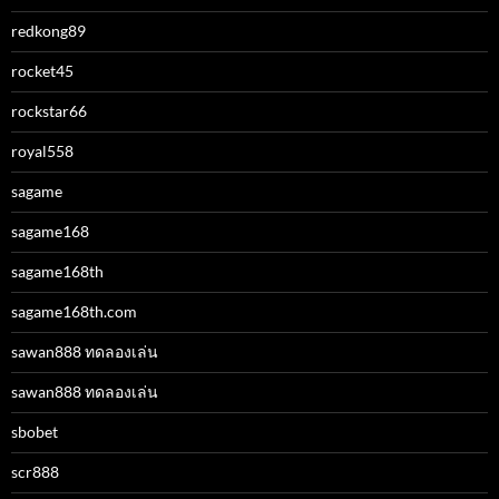
redkong89
rocket45
rockstar66
royal558
sagame
sagame168
sagame168th
sagame168th.com
sawan888 ทดลองเล่น
sawan888 ทดลองเล่น
sbobet
scr888