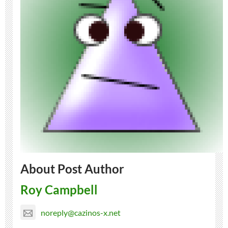
About Post Author
Roy Campbell
noreply@cazinos-x.net