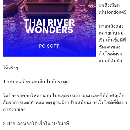
ผมถึงเลือก
เล่น london45
ภายหลังลอง
หลายเว็บ ผม
เริ่มเห็นข้อดีที่
ชัดเจนของ
เว็บไซต์ตรง
แบบที่สัมผัส
ได้จริงๆ
1. ระบบเสถียร เล่นลื่น ไม่มีกระตุก
ไม่ต้องรอคอยโหลดนาน ไม่หลุดระหว่างเกม และก็ที่สำคัญคือ
อัตราการแตกยังคงมาตรฐาน ผิดปรับเหมือนบางเว็บไซต์ที่ตั้งค่า
การจ่ายเอง
2. ฝาก-ถอนออโต้ เร็วใน 10 วินาที