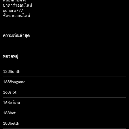
บาคาร่าออนไลน์
punpro777
ซื้อหวยออนไลน์
ความเห็นล่าสุด
หมวดหมู่
123lionth
1688sagame
168slot
168สล็อต
188bet
188betth