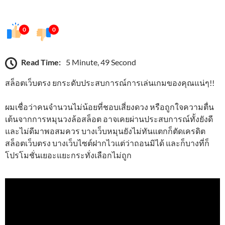
0
0
Read Time:
5 Minute, 49 Second
สล็อตเว็บตรง ยกระดับประสบการณ์การเล่นเกมของคุณแน่ๆ!!
ผมเชื่อว่าคนจำนวนไม่น้อยที่ชอบเสี่ยงดวง หรือถูกใจความตื่น
เต้นจากการหมุนวงล้อสล็อต อาจเคยผ่านประสบการณ์ทั้งยังดี
และไม่ดีมาพอสมควร บางเว็บหมุนยังไม่ทันแตกก็ตัดเครดิต
สล็อตเว็บตรง บางเว็บไซต์ฝากไวแต่ว่าถอนมิได้ และก็บางที่ก็
โปรโมชั่นเยอะแยะกระทั่งเลือกไม่ถูก