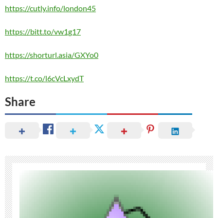
https://cutly.info/london45
https://bitt.to/vw1g17
https://shorturl.asia/GXYo0
https://t.co/l6cVcLxydT
Share