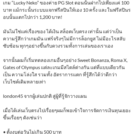
เกม “Lucky Neko” ของค่าย PG Slot ตอนนั้นฝากไปเพียงแค่ 100
บาท แม้กระนั้นระบบแจกฟรีสปินให้เอง 10 ครั้ง และในฟรีสปินร
อบนั้นแตกไปกว่า 1,200 บาท!
มันไม่ใช่แค่เรื่องของ ได้เงิน สล็อตเว็บตรง เท่านั้น แต่ว่าเป็น
ความรู้สึกว่าเกมมัน แฟร์จริงๆไม่มีการล็อกยูส ไม่มีอะไรสลับ
ซับซ้อน ทุกๆอย่างขึ้นกับดวงรวมทั้งการเล่นของเราเอง
จากนั้นผมก็เริ่มทดลองเกมอื่นๆอย่าง Sweet Bonanza, Roma X,
Gates of Olympus แต่ละเกมมีสไตล์ต่างกัน แต่ที่แบบเดียวกัน
เป็น ความโล่งใส รวมทั้ง อัตราการแตก ที่รู้สึกได้ว่าดีกว่า
เว็บไซต์เดิมหลายเท่า
london45 จากผู้เล่นปกติ สู่ผู้ที่รู้จักวางแผน
เมื่อได้เล่นเว็บตรงไปเรื่อยๆผมก็พอเข้าใจการจัดการเงินทุนเยอะ
ขึ้นเรื่อยๆ ดังเช่นว่า
• ตั้งงบต่อวันไม่เกิน 500 บาท