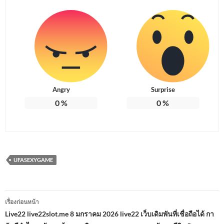
Angry
Surprise
0
%
0
%
UFASEXYGAME
เมนู
เรื่องก่อนหน้า
นำทาง
Live22 live22slot.me 8 มกราคม 2026 live22 เว็บเดิมพันที่เชื่อถือได้ กา