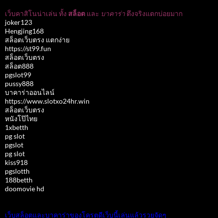
เว็บคาสิโนน่าเล่น ทั้ง
สล็อต
และ
บาคาร่า
ตึงจริงแตกบ่อยมาก
joker123
Hengjing168
สล็อตเว็บตรง แตกง่าย
https://st99.fun
สล็อตเว็บตรง
สล็อต888
pgslot99
pussy888
บาคาร่าออนไลน์
https://www.slotxo24hr.win
สล็อตเว็บตรง
หนังโป๊ไทย
1xbetth
pg slot
pgslot
pg slot
kiss918
pgslotth
188betth
doomovie hd
เว็บสล็อตและบาคาร่าของโครตดีเว็บนี้เล่นแล้วรวยจัดๆ