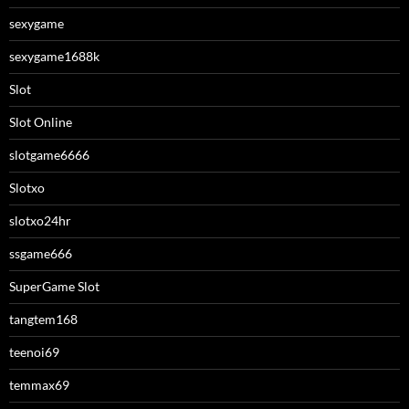
sexygame
sexygame1688k
Slot
Slot Online
slotgame6666
Slotxo
slotxo24hr
ssgame666
SuperGame Slot
tangtem168
teenoi69
temmax69