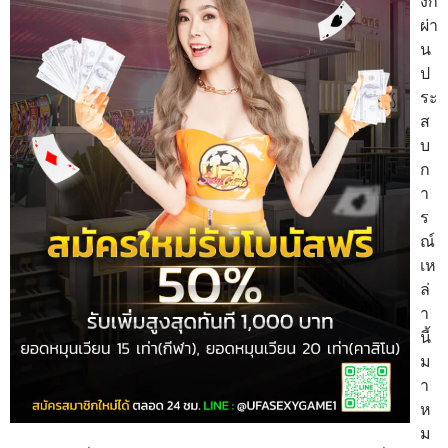
งก็
ผ่า
น
ป
ระ
ส
บ
ก
า
ร
ณ์
เห
ล่
า
นี้
ม
า
ห
ม