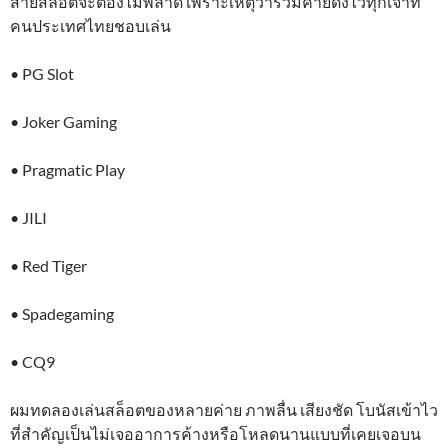
สายสล็อตจะต้องไม่พลาด เพราะเหตุว่ารวมค่ายดังไว้ทุกเจ้าที่
คนประเทศไทยชอบเล่น
• PG Slot
• Joker Gaming
• Pragmatic Play
• JILI
• Red Tiger
• Spadegaming
• CQ9
ผมทดลองเล่นสล็อตของหลายค่าย ภาพลื่น เสียงชัด โบนัสเข้าไว
ที่สำคัญเป็นไม่เจออาการค้างหรือโหลดนานแบบที่เคยเจอบน