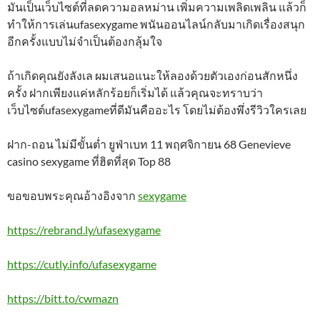
มันเป็นเว็บไซต์ที่ลดความอลหม่าน เพิ่มความเพลิดเพลิน แล้วก็
ทำให้การเล่นufasexygame พนันออนไลน์กลับมาเกิดเรื่องสนุก
อีกครั้งแบบไม่จำเป็นต้องกลุ้มใจ
ถ้าเกิดคุณยังลังเล ผมเสนอแนะให้ลองด้วยตัวเองก่อนสักหนึ่ง
ครั้ง ฝากเพียงแค่หลักร้อยก็เริ่มได้ แล้วคุณจะทราบว่า
เว็บไซต์ufasexygameที่ดีมันคืออะไร โดยไม่ต้องพึ่งรีวิวใครเลย
ฝาก-ถอน ไม่มีขั้นต่ำ ยูฟ่าเบท 11 พฤศจิกายน 68 Genevieve
casino sexygame ที่ฮิตที่สุด Top 88
ขอขอบพระคุณอ้างอิงจาก
sexygame
https://rebrand.ly/ufasexygame
https://cutly.info/ufasexygame
https://bitt.to/cwmazn