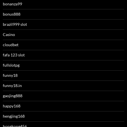
bonanza99
bonus888
brazil999 slot
Casino
cloudbet
fafa 123 slot
fullslotpg
funny18
funny18.in
gaojing888
happy168
hengjing168
hongkong456