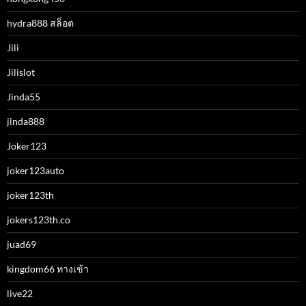
hydra888 สล็อต
Jili
Jilislot
Jinda55
jinda888
Joker123
joker123auto
joker123th
jokers123th.co
juad69
kingdom66 ทางเข้า
live22