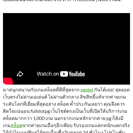
มาสนุกสนานกับเกมสล็อตที่ดีที่สุดจาก
pgslot
กันได้เลย! สุดยอด
เว็บตรงไม่ผ่านเอเย่นต์ ไม่ผ่านตัวกลาง ลิขสิทธิ์แท้จากค่ายเกม
ระดับโลกที่เยี่ยมที่สุดอย่าง สล็อต ค้ำประกันเลยว่า คุณจึงควร
ติดใจแน่นอน fullslotpg เว็บไซต์ตรงเป็นเว็บที่เปิดให้บริการเกม
สล็อตมากกว่า 1,000 เกม นอกจากเกมหลักจากค่าย pg ก็ยังมี
เกม
สล็อต
จากค่ายเกมอื่นๆอีกเพียบ รับรองเกมแตกหนักแตกจริง
ได้กำไรแบบฟินๆได้ทุกเมื่อเชื่อวันตลอด 24 ชั่วโมง โปรโมชั่น