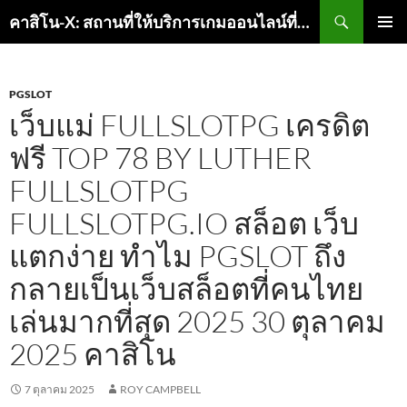
ค้นหา
คาสิโน-X: สถานที่ให้บริการเกมออนไลน์ที่ดีที่สุด
ข้าม
เมนูหลัก
ไป
ยัง
เนื้อหา
PGSLOT
เว็บแม่ FULLSLOTPG เครดิต
ฟรี TOP 78 BY LUTHER
FULLSLOTPG
FULLSLOTPG.IO สล็อต เว็บ
แตกง่าย ทำไม PGSLOT ถึง
กลายเป็นเว็บสล็อตที่คนไทย
เล่นมากที่สุด 2025 30 ตุลาคม
2025 คาสิโน
7 ตุลาคม 2025
ROY CAMPBELL