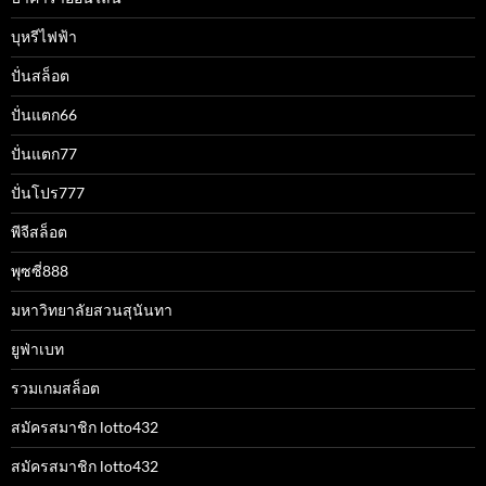
บุหรีไฟฟ้า
ปั่นสล็อต
ปั่นแตก66
ปั่นแตก77
ปั่นโปร777
พีจีสล็อต
พุซซี่888
มหาวิทยาลัยสวนสุนันทา
ยูฟ่าเบท
รวมเกมสล็อต
สมัครสมาชิก lotto432
สมัครสมาชิก lotto432