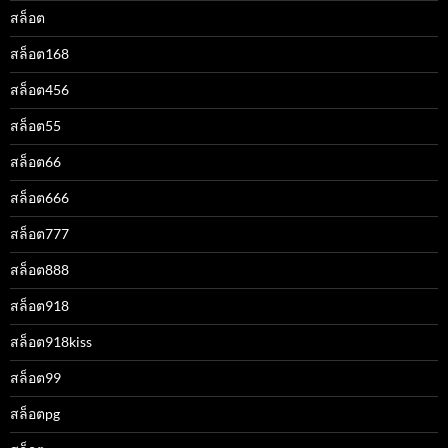
สล็อต
สล็อต168
สล็อต456
สล็อต55
สล็อต66
สล็อต666
สล็อต777
สล็อต888
สล็อต918
สล็อต918kiss
สล็อต99
สล็อตpg