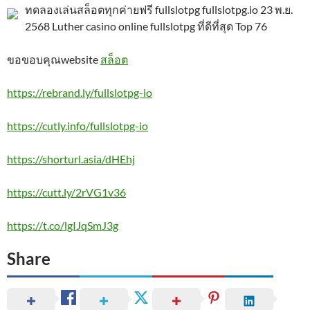
ทดลองเล่นสล็อตทุกค่ายฟรี fullslotpg fullslotpg.io 23 พ.ย.
2568 Luther casino online fullslotpg ที่ดีที่สุด Top 76
ขอขอบคุณwebsite
สล็อต
https://rebrand.ly/fullslotpg-io
https://cutly.info/fullslotpg-io
https://shorturl.asia/dHEhj
https://cutt.ly/2rVG1v36
https://t.co/lgIJqSmJ3g
Share