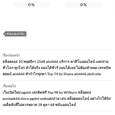
0
%
0
%
FULLSLOTPG
เมนู
เรื่องก่อนหน้า
นำทาง
สล็อต666 10 พฤศจิกา 2568 alot666 บริการ คาสิโนออนไลน์ แตกง่าย
ทั่วโลก ทุกโปร ทำได้จริง ถอนได้ชัวร์ ถอนได้เลย ไม่ต้องทำยอด เทรดบิท
เรื่อง
คอยน์ alot666 ทำกำไรทุกตา Top 74 by Shana alot666.alott.site
เรื่องต่อไป
เว็บเปิดใหม่ pgslot เครดิตฟรี Top 98 by Wilburn สล็อต66
puntaek66.store pgslot webแตกง่าย เล่น สล็อตออนไลน์ อย่างไรให้ปัง!
เคล็ดลับที่ไม่ควรพลาด 18 ตุลา 68 พนันออนไลน์