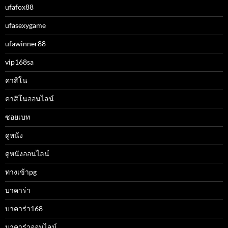
ufafox88
ufasexygame
ufawinner88
vip168sa
คาสิโน
คาสิโนออนไลน์
ซอยเบท
ดูหนัง
ดูหนังออนไลน์
ทางเข้าpg
บาคาร่า
บาคาร่า168
บาคาร่าออนไลน์