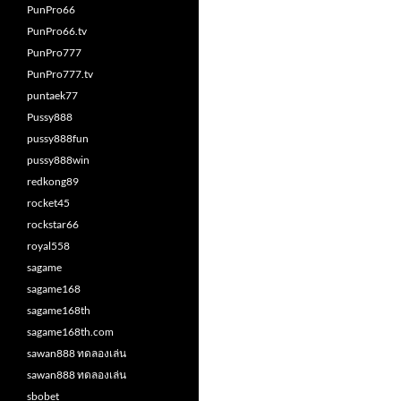
PunPro66
PunPro66.tv
PunPro777
PunPro777.tv
puntaek77
Pussy888
pussy888fun
pussy888win
redkong89
rocket45
rockstar66
royal558
sagame
sagame168
sagame168th
sagame168th.com
sawan888 ทดลองเล่น
sawan888 ทดลองเล่น
sbobet