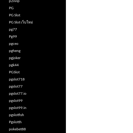
p2vvip
PG
PG Slot
PG Slot เว็บใหม่
pg77
Pg99
pgceo
pgheng
pgjoker
pgk44
PGSlot
pgslot718
pgslot77
pgslot77.io
pgslot99
pgslot99.in
pgslotfish
Pgslotth
pokebet88