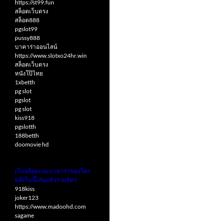
https://st99.fun
สล็อตเว็บตรง
สล็อต888
pgslot99
pussy888
บาคาร่าออนไลน์
https://www.slotxo24hr.win
สล็อตเว็บตรง
หนังโป๊ไทย
1xbetth
pg slot
pgslot
pg slot
kiss918
pgslotth
188betth
doomovie hd
เว็บสล็อตและบาคาร่าของโคร
ตดีเว็บนี้เล่นแล้วรวยจัดๆ
918kiss
joker123
https://www.madoohd.com
sagame