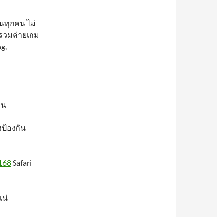
่นทุกคน ไม่
บรวมค่ายเกม
g,
าน
งป้องกัน
168
Safari
แน่