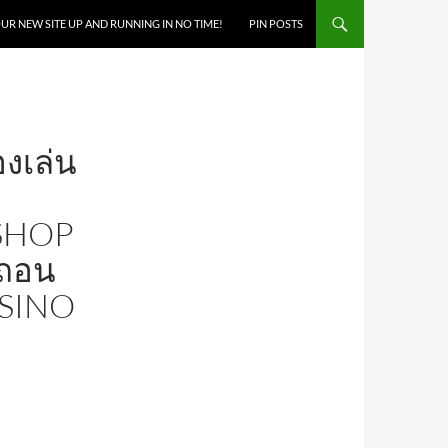
OUR NEW SITE UP AND RUNNING IN NO TIME!
PIN POSTS
องเล่น
SHOP
-ถอน
ASINO