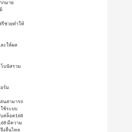
่มากมาย
้
รีช่วยทำให้
ยและให้ผล
อมโบนัสรวม
ฟอร์ม
้เล่นสามารถ
จะใช้ระบบ
กับสล็อต168
168 มีความ
จึงลื่นไหล