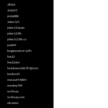
Jilislot
Jinda55
jinda888
Joker123
joker123auto
joker123th
jokers123th.co
juad69
kingdom66 ทางเข้า
live22
live22slot
lockdown168 เข้าสู่ระบบ
london45
macau69 สมัคร
monkey789
no1huay
no1huay.com
okcasino