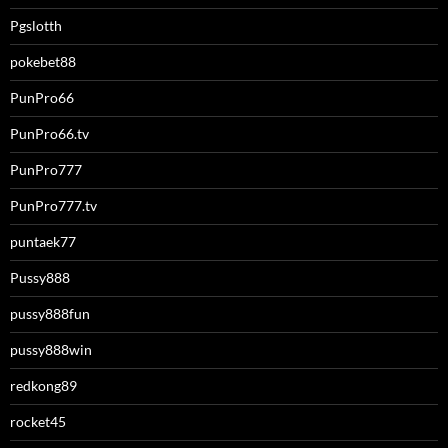
Pgslotth
pokebet88
PunPro66
PunPro66.tv
PunPro777
PunPro777.tv
puntaek77
Pussy888
pussy888fun
pussy888win
redkong89
rocket45