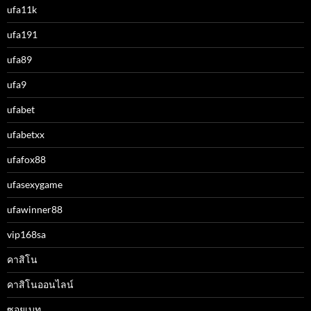
ufa11k
ufa191
ufa89
ufa9
ufabet
ufabetxx
ufafox88
ufasexygame
ufawinner88
vip168sa
คาสิโน
คาสิโนออนไลน์
ซอยเบท