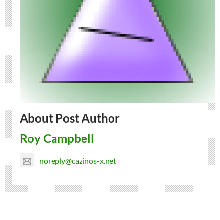
About Post Author
Roy Campbell
noreply@cazinos-x.net