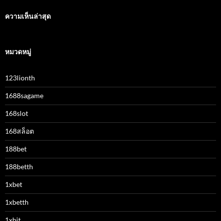
ความเห็นล่าสุด
หมวดหมู่
123lionth
1688sagame
168slot
168สล็อต
188bet
188betth
1xbet
1xbetth
1xbit