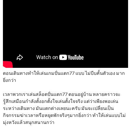
ตอนเดินทางทำให้เล่นเกมปั่นแตก77 แบบ ไม่บีบคั้นตัวเอง มาก
ยิ่งกว่า
เวลาพวกเราเล่นสล็อตปั่นแตก77 ตอนอยู่บ้าน หลายคราวจะ
รู้สึกเสมือนกำลังตั้งอกตั้งใจเล่นตั้งใจจริง แต่ว่าเพียงพอเล่น
ระหว่างเดินทาง มันแตกต่างเลยนะครับ มันจะเปลี่ยนเป็น
กิจกรรมฆ่าเวลาหรือหยุดพักจริงๆมากยิ่งกว่า ทำให้เล่นแบบไม่
มุ่งหวังแล้วสนุกสนานกว่า