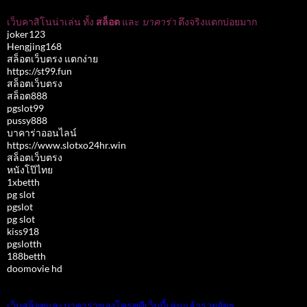
เว็บคาสิโนน่าเล่น ทั้ง
สล็อต
และ
บาคาร่า
ตึงจริงแตกบ่อยมาก
joker123
Hengjing168
สล็อตเว็บตรง แตกง่าย
https://st99.fun
สล็อตเว็บตรง
สล็อต888
pgslot99
pussy888
บาคาร่าออนไลน์
https://www.slotxo24hr.win
สล็อตเว็บตรง
หนังโป๊ไทย
1xbetth
pg slot
pgslot
pg slot
kiss918
pgslotth
188betth
doomovie hd
เว็บสล็อตและบาคาร่าของโครตดีเว็บนี้เล่นแล้วรวยจัดๆ