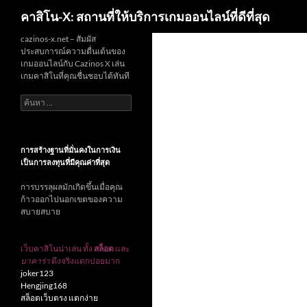
ค้นหา
คาสิโน-X: สถานที่ให้บริการเกมออนไลน์ที่ดีที่สุด
cazinos-x.net – สัมผัส
ประสบการณ์ความตื่นเต้นของ
เกมออนไลน์กับ Cazinos X เล่น
เกมคาสิโนที่คุณชื่นชอบได้ทันที
ค้นหา
สำหรับ:
การสร้างฐานที่มั่นคงในการเงิน
เป็นการลงทุนที่มีคุณค่าที่สุด
การบรรลุผลมักเกิดขึ้นเมื่อคุณ
ก้าวออกไปนอกเขตของความ
สบายสบาย
เว็บคาสิโนน่าเล่น ทั้ง
สล็อต
และ
บาคาร่า
ตึงจริงแตกบ่อยมาก
joker123
Hengjing168
สล็อตเว็บตรง แตกง่าย