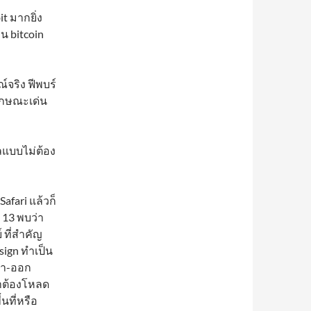
it มากยิ่ง
น bitcoin
จริง ฟีพบร์
ลักษณะเด่น
ลแบบไม่ต้อง
afari แล้วก็
 13 พบว่า
์ ที่สำคัญ
sign ทำเป็น
ข้า-ออก
จำต้องโหลด
นที่หรือ