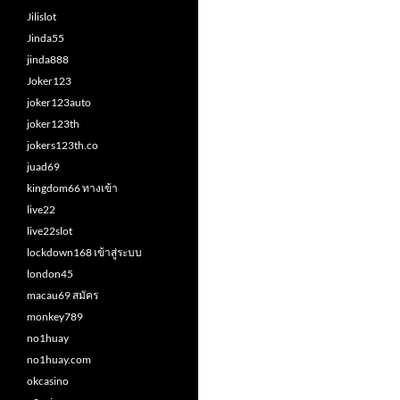
Jilislot
Jinda55
jinda888
Joker123
joker123auto
joker123th
jokers123th.co
juad69
kingdom66 ทางเข้า
live22
live22slot
lockdown168 เข้าสู่ระบบ
london45
macau69 สมัคร
monkey789
no1huay
no1huay.com
okcasino