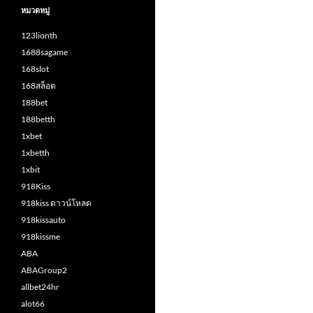
หมวดหมู่
123lionth
1688sagame
168slot
168สล็อต
188bet
188betth
1xbet
1xbetth
1xbit
918Kiss
918kiss ดาวน์โหลด
918kissauto
918kissme
ABA
ABAGroup2
allbet24hr
alot66