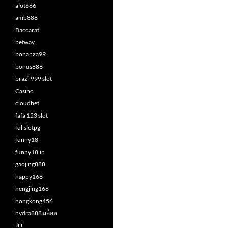
alot666
amb888
Baccarat
betway
bonanza99
bonus888
brazil999 slot
Casino
cloudbet
fafa 123 slot
fullslotpg
funny18
funny18.in
gaojing888
happy168
hengjing168
hongkong456
hydra888 สล็อต
Jili