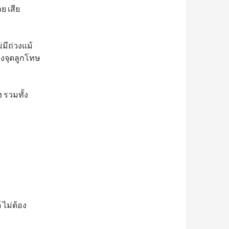
ย เสีย
่มีถ่วงแม้
ิงจุดลูกโทษ
 รวมทั้ง
 ไม่ต้อง